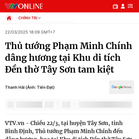
CHÍNH TRỊ
Chính trị
22/03/2025 18:09 GMT+7
Xã hội
Thủ tướng Phạm Minh Chính
Pháp luật
Chuyên mục
Kinh tế
dâng hương tại Khu di tích
Thể thao
Chính trị
Đền thờ Tây Sơn tam kiệt
Truyền hình
Văn hóa - Giải trí
Xã hội
Y tế
Thanh Hải (Ảnh: Tiến Đạt)
Đời sống
Pháp luật
Công nghệ
Giáo dục
Y tế
VTV.vn - Chiều 22/3, tại huyện Tây Sơn, tỉnh
Bình Định, Thủ tướng Phạm Minh Chính đến
Thế giới