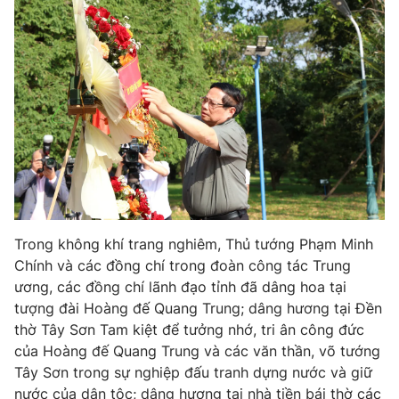
Giao lưu trực tuyến
Sản phẩm
Lịch phát sóng
Thị trường
Tư vấn
Chuyên mục khác
Emagazine
Podcast
Photo
Infographic
Trong không khí trang nghiêm, Thủ tướng Phạm Minh
Video
Shorts video
Chính và các đồng chí trong đoàn công tác Trung
ương, các đồng chí lãnh đạo tỉnh đã dâng hoa tại
VTV Money
VTV Thể thao
tượng đài Hoàng đế Quang Trung; dâng hương tại Đền
thờ Tây Sơn Tam kiệt để tưởng nhớ, tri ân công đức
của Hoàng đế Quang Trung và các văn thần, võ tướng
VTV Sức khoẻ
Bất động sản
Tây Sơn trong sự nghiệp đấu tranh dựng nước và giữ
nước của dân tộc; dâng hương tại nhà tiền bái thờ các