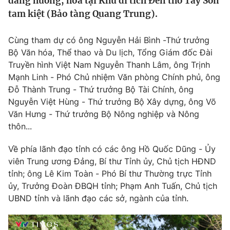
dâng hương, hoa tại Khu di tích Đền thờ Tây Sơn
Tin tức
tam kiệt (Bảo tàng Quang Trung).
Kinh tế
Thế giới đó đây
Cùng tham dự có ông Nguyễn Hải Bình -Thứ trưởng
Tài chính
Dữ liệu và đời sống
Bộ Văn hóa, Thể thao và Du lịch, Tổng Giám đốc Đài
Câu chuyện quốc tế
Thị trường
Truyền hình Việt Nam Nguyễn Thanh Lâm, ông Trịnh
Mạnh Linh - Phó Chủ nhiệm Văn phòng Chính phủ, ông
Truyền hình
Góc doanh nghiệp
Đỗ Thành Trung - Thứ trưởng Bộ Tài Chính, ông
Nguyễn Việt Hùng - Thứ trưởng Bộ Xây dựng, ông Võ
Phim VTV
Giải trí
Văn Hưng - Thứ trưởng Bộ Nông nghiệp và Nông
Hậu trường
thôn...
Điện ảnh
Đời sống
Nhân vật
Về phía lãnh đạo tỉnh có các ông Hồ Quốc Dũng - Ủy
Âm nhạc
viên Trung ương Đảng, Bí thư Tỉnh ủy, Chủ tịch HĐND
Du lịch
Khán giả
Giáo dục
Sao
tỉnh; ông Lê Kim Toàn - Phó Bí thư Thường trực Tỉnh
Làm đẹp
Giải sao mai
ủy, Trưởng Đoàn ĐBQH tỉnh; Phạm Anh Tuấn, Chủ tịch
Tuyển sinh
UBND tỉnh và lãnh đạo các sở, ngành của tỉnh.
Công nghệ
Chất lượng cuộc sống
Học trực tuyến
Hitech Công nghệ tương lai