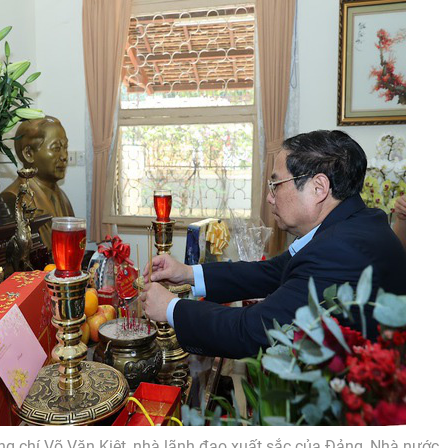
 chí Võ Văn Kiệt, nhà lãnh đạo xuất sắc của Đảng, Nhà nước