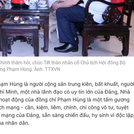
ính thăm hỏi, chúc Tết thân nhân cố Chủ tịch Hội đồng Bộ
ởng Phạm Hùng. Ảnh: TTXVN
ạm Hùng là người cộng sản trung kiên, bất khuất, ngườ
Chí Minh, một nhà lãnh đạo có uy tín lớn của Đảng, Nhà
 hoạt động của đồng chí Phạm Hùng là một tấm gương
 mạng - cần, kiệm, liêm, chính, chí công vô tư, tuyệt
 mạng của Đảng, sẵn sàng chiến đấu, hy sinh vì độc lập
ủa nhân dân.