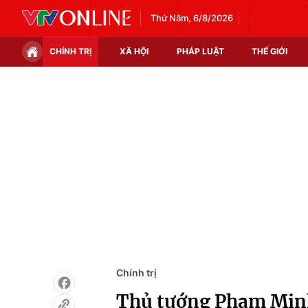
Thứ Năm, 6/8/2026
CHÍNH TRỊ
XÃ HỘI
PHÁP LUẬT
THẾ GIỚI
Chính trị
Xã hội
Thế giới
Kinh tế
Tin tức
Tài chính
Thế giới đó đây
Thị trường
Câu chuyện quốc tế
Góc doanh nghiệp
Dữ liệu và đời sống
Chính trị
Thủ tướng Phạm Minh