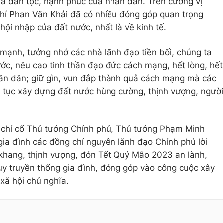
ủa dân tộc, hạnh phúc của nhân dân. Trên cương vị
hí Phan Văn Khải đã có nhiều đóng góp quan trọng
hội nhập của đất nước, nhất là về kinh tế.
ạnh, tưởng nhớ các nhà lãnh đạo tiền bối, chúng ta
ước, nêu cao tinh thần đạo đức cách mạng, hết lòng, hết
ân dân; giữ gìn, vun đắp thành quả cách mạng mà các
ếp tục xây dựng đất nước hùng cường, thịnh vượng, người
g chí cố Thủ tướng Chính phủ, Thủ tướng Phạm Minh
 gia đình các đồng chí nguyên lãnh đạo Chính phủ lời
hang, thịnh vượng, đón Tết Quý Mão 2023 an lành,
huy truyền thống gia đình, đóng góp vào công cuộc xây
xã hội chủ nghĩa.