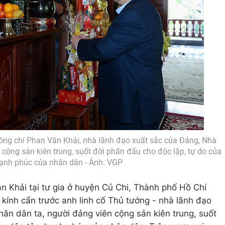
ng chí Phan Văn Khải, nhà lãnh đạo xuất sắc của Đảng, Nhà
cộng sản kiên trung, suốt đời phấn đấu cho độc lập, tự do của
hạnh phúc của nhân dân - Ảnh: VGP
 Khải tại tư gia ở huyện Củ Chi, Thành phố Hồ Chí
ính cẩn trước anh linh cố Thủ tướng - nhà lãnh đạo
ân dân ta, người đảng viên cộng sản kiên trung, suốt