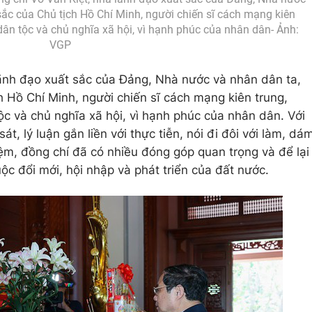
sắc của Chủ tịch Hồ Chí Minh, người chiến sĩ cách mạng kiên
 dân tộc và chủ nghĩa xã hội, vì hạnh phúc của nhân dân- Ảnh:
VGP
lãnh đạo xuất sắc của Đảng, Nhà nước và nhân dân ta,
h Hồ Chí Minh, người chiến sĩ cách mạng kiên trung,
ộc và chủ nghĩa xã hội, vì hạnh phúc của nhân dân. Với
t, lý luận gắn liền với thực tiễn, nói đi đôi với làm, dá
ệm, đồng chí đã có nhiều đóng góp quan trọng và để lại
ộc đổi mới, hội nhập và phát triển của đất nước.