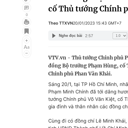
cố Thủ tướng Chính 
0
Theo TTXVN
20/01/2023 15:43 GMT+7
Giải trí
Đời sống
2:57
Nghe đọc bài
Điện ảnh
Du lịch
Âm nhạc
Làm đẹp
VTV.vn - Thủ tướng Chính phủ P
Sao
Chất lượng cuộc sốn
đồng Bộ trưởng Phạm Hùng, cố T
Chính phủ Phan Văn Khải.
Sáng 20/1, tại TP Hồ Chí Minh, nh
Phạm Minh Chính đã tới dâng hươ
tướng Chính phủ Võ Văn Kiệt, cố T
gia đình và thân nhân các đồng chí
Cùng đi có đồng chí Lê Minh Khái