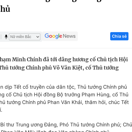
phủ
Góc ảnh
Giáo dục
Công nghệ
Chia sẻ
Tuyển sinh
Hitech Công ng
Học trực tuyến
Sản phẩm
hạm Minh Chính đã tới dâng hương cố Chủ tịch Hội
g
Thị trường
hủ tướng Chính phủ Võ Văn Kiệt, cố Thủ tướng
Tư vấn
ân dịp Tết cổ truyền của dân tộc, Thủ tướng Chính phủ
ng cố Chủ tịch Hội đồng Bộ trưởng Phạm Hùng, cố Thủ
hủ tướng Chính phủ Phan Văn Khải, thăm hỏi, chúc Tết
.
, Bí thư Trung ương Đảng, Phó Thủ tướng Chính phủ; Ch