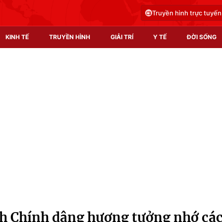
Truyền hình trực tuyến
KINH TẾ
TRUYỀN HÌNH
GIẢI TRÍ
Y TẾ
ĐỜI SỐNG
Pháp luật
Y tế
Truyền hình
Multimedia
Phim VTV
Video
Hậu trường
Shorts video
Nhân vật
Podcast
Khán giả
EMagazine
Giải sao mai
Photo
 Chính dâng hương tưởng nhớ cá
Infographic