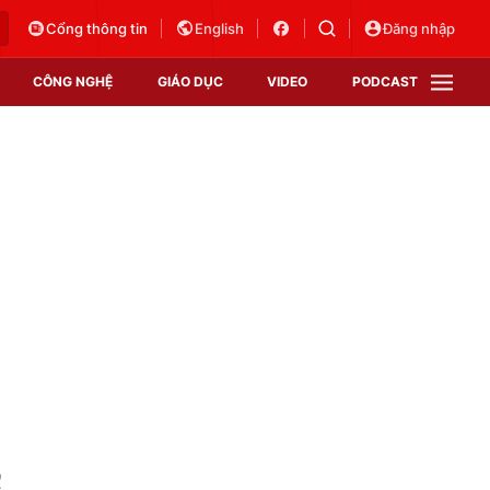
Cổng thông tin
English
Đăng nhập
CÔNG NGHỆ
GIÁO DỤC
VIDEO
PODCAST
VTV Money
VTV Thể thao
VTV Sức khoẻ
Bất động sản
Thị trường 24h
Tấm lòng Việt
Vươn mình bằng AI
VTV4
VTV8
VTV9
Lịch phát sóng
Giao lưu trực tuyến
c
Sự kiện