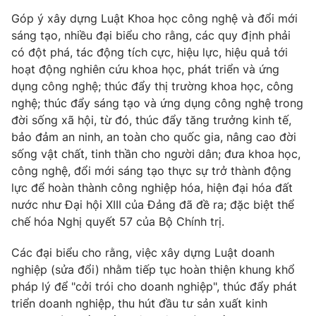
Thị trường 24h
Tấm lòng Việt
Góp ý xây dựng Luật Khoa học công nghệ và đổi mới
sáng tạo, nhiều đại biểu cho rằng, các quy định phải
VTV4
Vươn mình bằng AI
có đột phá, tác động tích cực, hiệu lực, hiệu quả tới
hoạt động nghiên cứu khoa học, phát triển và ứng
dụng công nghệ; thúc đẩy thị trường khoa học, công
VTV9
VTV8
nghệ; thúc đẩy sáng tạo và ứng dụng công nghệ trong
đời sống xã hội, từ đó, thúc đẩy tăng trưởng kinh tế,
Liên hệ tòa soạn
English
bảo đảm an ninh, an toàn cho quốc gia, nâng cao đời
sống vật chất, tinh thần cho người dân; đưa khoa học,
công nghệ, đổi mới sáng tạo thực sự trở thành động
lực để hoàn thành công nghiệp hóa, hiện đại hóa đất
nước như Đại hội XIII của Đảng đã đề ra; đặc biệt thể
THỜI BÁO VTV
chế hóa Nghị quyết 57 của Bộ Chính trị.
Các đại biểu cho rằng, việc xây dựng Luật doanh
nghiệp (sửa đổi) nhằm tiếp tục hoàn thiện khung khổ
Theo dõi báo trên
pháp lý để "cởi trói cho doanh nghiệp", thúc đẩy phát
triển doanh nghiệp, thu hút đầu tư sản xuất kinh
Cơ quan chủ quản:
Đài Truyền hình Việt Nam