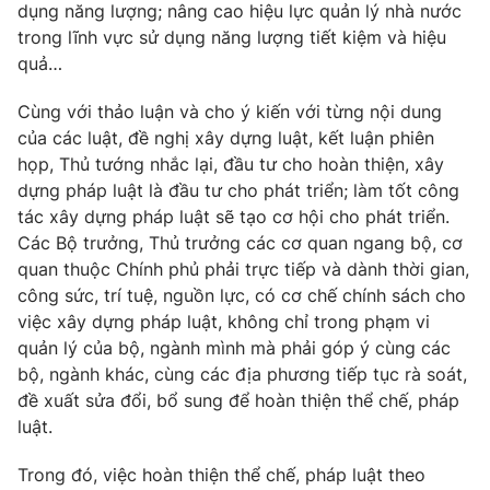
dụng năng lượng; nâng cao hiệu lực quản lý nhà nước
trong lĩnh vực sử dụng năng lượng tiết kiệm và hiệu
quả…
® Cấm sao chép dưới mọi hình thức nếu không có sự chấp
Cùng với thảo luận và cho ý kiến với từng nội dung
thuận bằng văn bản. Ghi rõ nguồn VTV.vn khi phát hành lại
của các luật, đề nghị xây dựng luật, kết luận phiên
thông tin từ website này.
họp, Thủ tướng nhắc lại, đầu tư cho hoàn thiện, xây
dựng pháp luật là đầu tư cho phát triển; làm tốt công
tác xây dựng pháp luật sẽ tạo cơ hội cho phát triển.
Các Bộ trưởng, Thủ trưởng các cơ quan ngang bộ, cơ
quan thuộc Chính phủ phải trực tiếp và dành thời gian,
công sức, trí tuệ, nguồn lực, có cơ chế chính sách cho
việc xây dựng pháp luật, không chỉ trong phạm vi
quản lý của bộ, ngành mình mà phải góp ý cùng các
bộ, ngành khác, cùng các địa phương tiếp tục rà soát,
đề xuất sửa đổi, bổ sung để hoàn thiện thể chế, pháp
luật.
Trong đó, việc hoàn thiện thể chế, pháp luật theo