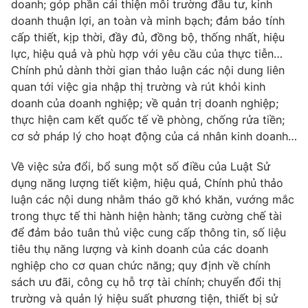
doanh; góp phần cải thiện môi trường đầu tư, kinh
Cơ quan báo chí:
Thời báo VTV
doanh thuận lợi, an toàn và minh bạch; đảm bảo tính
Giấy phép hoạt động báo in và báo điện tử số 483/GP-BTTTT
cấp thiết, kịp thời, đầy đủ, đồng bộ, thống nhất, hiệu
cấp ngày 29/12/2023
lực, hiệu quả và phù hợp với yêu cầu của thực tiễn…
Tổng Biên tập:
Chính phủ dành thời gian thảo luận các nội dung liên
Vũ Thanh Thủy
quan tới việc gia nhập thị trường và rút khỏi kinh
Phó Tổng Biên tập:
Nguyễn Thị Mỹ Hạnh, Phạm Quốc Thắng,
doanh của doanh nghiệp; về quản trị doanh nghiệp;
Nguyễn Trọng Ninh
thực hiện cam kết quốc tế về phòng, chống rửa tiền;
Tổng đài VTV:
024.38 355 931 - 024.38 355 932
cơ sở pháp lý cho hoạt động của cá nhân kinh doanh…
Ðiện thoại Thời báo VTV:
024.66 897 897
Email:
toasoan@vtv.vn
Về việc sửa đổi, bổ sung một số điều của Luật Sử
Liên hệ quảng cáo:
024-7300.7108
dụng năng lượng tiết kiệm, hiệu quả, Chính phủ thảo
luận các nội dung nhằm tháo gỡ khó khăn, vướng mắc
trong thực tế thi hành hiện hành; tăng cường chế tài
để đảm bảo tuân thủ việc cung cấp thông tin, số liệu
tiêu thụ năng lượng và kinh doanh của các doanh
nghiệp cho cơ quan chức năng; quy định về chính
sách ưu đãi, công cụ hỗ trợ tài chính; chuyển đổi thị
trường và quản lý hiệu suất phương tiện, thiết bị sử