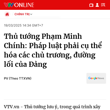
CHÍNH TRỊ
Chính trị
19/03/2025 14:34 GMT+7
Xã hội
Thủ tướng Phạm Minh
Pháp luật
Chuyên mục
Kinh tế
Chính: Pháp luật phải cụ thể
Thể thao
Chính trị
hóa các chủ trương, đường
Truyền hình
Văn hóa - Giải trí
lối của Đảng
Xã hội
Y tế
Đời sống
Pháp luật
PV (Theo TTXVN)
Công nghệ
Giáo dục
Y tế
Thế giới
VTV.vn - Thủ tướng lưu ý, trong quá trình xây