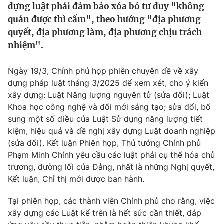
dựng luật phải đảm bảo xóa bỏ tư duy "không
Tin tức
quản được thì cấm", theo hướng "địa phương
Kinh tế
quyết, địa phương làm, địa phương chịu trách
Thế giới đó đây
Tài chính
nhiệm".
Dữ liệu và đời sống
Câu chuyện quốc tế
Thị trường
Ngày 19/3, Chính phủ họp phiên chuyên đề về xây
Truyền hình
Góc doanh nghiệp
dựng pháp luật tháng 3/2025 để xem xét, cho ý kiến
xây dựng: Luật Năng lượng nguyên tử (sửa đổi); Luật
Phim VTV
Khoa học công nghệ và đổi mới sáng tạo; sửa đổi, bổ
Giải trí
sung một số điều của Luật Sử dụng năng lượng tiết
Hậu trường
Điện ảnh
kiệm, hiệu quả và đề nghị xây dựng Luật doanh nghiệp
Đời sống
Nhân vật
(sửa đổi). Kết luận Phiên họp, Thủ tướng Chính phủ
Âm nhạc
Phạm Minh Chính yêu cầu các luật phải cụ thể hóa chủ
Du lịch
Khán giả
Giáo dục
trương, đường lối của Đảng, nhất là những Nghị quyết,
Sao
Làm đẹp
Kết luận, Chỉ thị mới được ban hành.
Giải sao mai
Tuyển sinh
Công nghệ
Chất lượng cuộc sống
Tại phiên họp, các thành viên Chính phủ cho rằng, việc
Học trực tuyến
xây dựng các Luật kể trên là hết sức cần thiết, đáp
Hitech Công nghệ tương lai