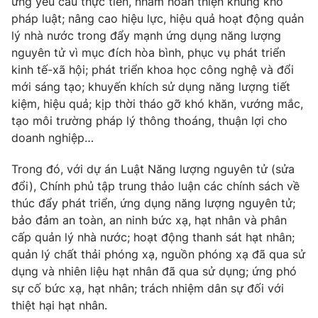
Giao lưu trực tuyến
ứng yêu cầu thực tiễn, nhằm hoàn thiện khung khổ
Sản phẩm
pháp luật; nâng cao hiệu lực, hiệu quả hoạt động quản
lý nhà nước trong đẩy mạnh ứng dụng năng lượng
Lịch phát sóng
Thị trường
nguyên tử vì mục đích hòa bình, phục vụ phát triển
kinh tế-xã hội; phát triển khoa học công nghệ và đổi
Tư vấn
mới sáng tạo; khuyến khích sử dụng năng lượng tiết
Chuyên mục khác
kiệm, hiệu quả; kịp thời tháo gỡ khó khăn, vướng mắc,
Emagazine
Podcast
tạo môi trường pháp lý thông thoáng, thuận lợi cho
doanh nghiệp…
Photo
Infographic
Trong đó, với dự án Luật Năng lượng nguyên tử (sửa
đổi), Chính phủ tập trung thảo luận các chính sách về
Video
Shorts video
thúc đẩy phát triển, ứng dụng năng lượng nguyên tử;
bảo đảm an toàn, an ninh bức xạ, hạt nhân và phân
cấp quản lý nhà nước; hoạt động thanh sát hạt nhân;
VTV Money
VTV Thể thao
quản lý chất thải phóng xạ, nguồn phóng xạ đã qua sử
dụng và nhiên liệu hạt nhân đã qua sử dụng; ứng phó
VTV Sức khoẻ
Bất động sản
sự cố bức xạ, hạt nhân; trách nhiệm dân sự đối với
thiệt hại hạt nhân.