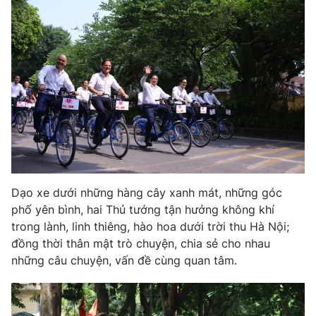
Giao lưu trực tuyến
Sản phẩm
Lịch phát sóng
Thị trường
Tư vấn
Chuyên mục khác
Emagazine
Podcast
Photo
Infographic
Dạo xe dưới những hàng cây xanh mát, những góc
Video
Shorts video
phố yên bình, hai Thủ tướng tận hưởng không khí
trong lành, linh thiêng, hào hoa dưới trời thu Hà Nội;
VTV Money
VTV Thể thao
đồng thời thân mật trò chuyện, chia sẻ cho nhau
những câu chuyện, vấn đề cùng quan tâm.
VTV Sức khoẻ
Bất động sản