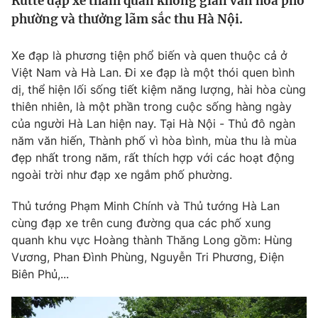
Rutte đạp xe tham quan không gian văn hoá phố
Tin tức
phường và thưởng lãm sắc thu Hà Nội.
Kinh tế
Thế giới đó đây
Xe đạp là phương tiện phổ biến và quen thuộc cả ở
Tài chính
Dữ liệu và đời sống
Việt Nam và Hà Lan. Đi xe đạp là một thói quen bình
Câu chuyện quốc tế
Thị trường
dị, thể hiện lối sống tiết kiệm năng lượng, hài hòa cùng
thiên nhiên, là một phần trong cuộc sống hàng ngày
Truyền hình
Góc doanh nghiệp
của người Hà Lan hiện nay. Tại Hà Nội - Thủ đô ngàn
năm văn hiến, Thành phố vì hòa bình, mùa thu là mùa
Phim VTV
Giải trí
đẹp nhất trong năm, rất thích hợp với các hoạt động
Hậu trường
ngoài trời như đạp xe ngắm phố phường.
Điện ảnh
Đời sống
Nhân vật
Thủ tướng Phạm Minh Chính và Thủ tướng Hà Lan
Âm nhạc
cùng đạp xe trên cung đường qua các phố xung
Du lịch
Khán giả
Giáo dục
Sao
quanh khu vực Hoàng thành Thăng Long gồm: Hùng
Làm đẹp
Giải sao mai
Vương, Phan Đình Phùng, Nguyễn Tri Phương, Điện
Tuyển sinh
Biên Phủ,...
Công nghệ
Chất lượng cuộc sống
Học trực tuyến
Hitech Công nghệ tương lai