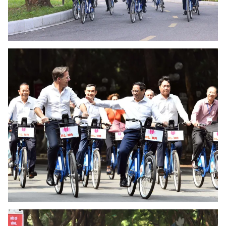
Cơ quan báo chí:
Thời báo VTV
Giấy phép hoạt động báo in và báo điện tử số 483/GP-BTTTT
cấp ngày 29/12/2023
Tổng Biên tập:
Vũ Thanh Thủy
Phó Tổng Biên tập:
Nguyễn Thị Mỹ Hạnh, Phạm Quốc Thắng,
Nguyễn Trọng Ninh
Tổng đài VTV:
024.38 355 931 - 024.38 355 932
Ðiện thoại Thời báo VTV:
024.66 897 897
Email:
toasoan@vtv.vn
Liên hệ quảng cáo:
024-7300.7108