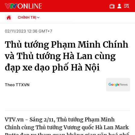
CHÍNH TRỊ
Chính trị
02/11/2023 12:36 GMT+7
Xã hội
Thủ tướng Phạm Minh Chính
Pháp luật
Chuyên mục
Kinh tế
và Thủ tướng Hà Lan cùng
Thể thao
Chính trị
đạp xe dạo phố Hà Nội
Truyền hình
Văn hóa - Giải trí
Xã hội
Y tế
Theo TTXVN
Đời sống
Pháp luật
Công nghệ
Giáo dục
Y tế
VTV.vn - Sáng 2/11, Thủ tướng Phạm Minh
Chính cùng Thủ tướng Vương quốc Hà Lan Mark
Thế giới