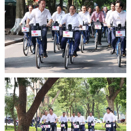
Thị trường 24h
Tấm lòng Việt
VTV4
Vươn mình bằng AI
VTV9
VTV8
Liên hệ tòa soạn
English
THỜI BÁO VTV
Theo dõi báo trên
Cơ quan chủ quản:
Đài Truyền hình Việt Nam