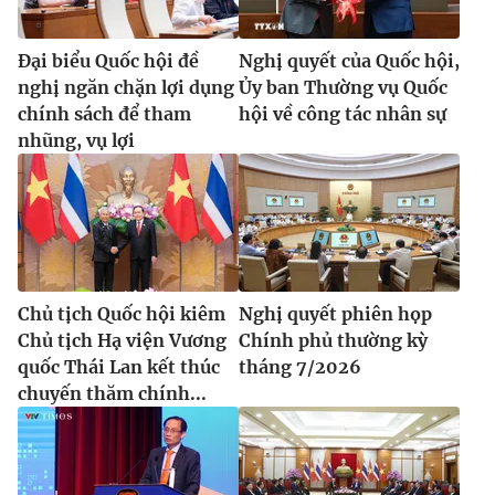
Cơ quan báo chí:
Thời báo VTV
Giấy phép hoạt động báo in và báo điện tử số 483/GP-BTTTT
Đại biểu Quốc hội đề
Nghị quyết của Quốc hội,
cấp ngày 29/12/2023
nghị ngăn chặn lợi dụng
Ủy ban Thường vụ Quốc
Tổng Biên tập:
Vũ Thanh Thủy
chính sách để tham
hội về công tác nhân sự
nhũng, vụ lợi
Phó Tổng Biên tập:
Nguyễn Thị Mỹ Hạnh, Phạm Quốc Thắng,
Nguyễn Trọng Ninh
Tổng đài VTV:
024.38 355 931 - 024.38 355 932
Ðiện thoại Thời báo VTV:
024.66 897 897
Email:
toasoan@vtv.vn
Liên hệ quảng cáo:
024-7300.7108
Chủ tịch Quốc hội kiêm
Nghị quyết phiên họp
Chủ tịch Hạ viện Vương
Chính phủ thường kỳ
quốc Thái Lan kết thúc
tháng 7/2026
chuyến thăm chính...