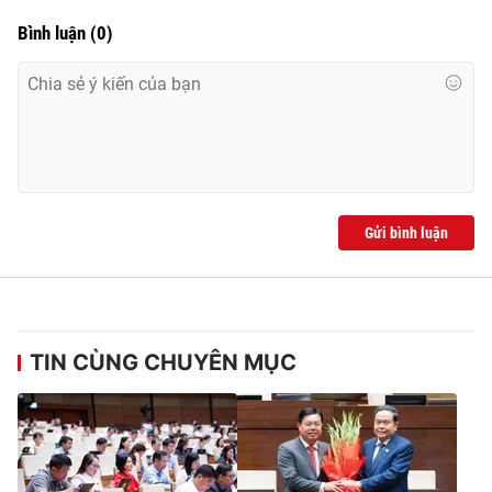
Thị trường 24h
Tấm lòng Việt
Bình luận
(
0
)
VTV4
Vươn mình bằng AI
VTV9
VTV8
Liên hệ tòa soạn
English
Gửi bình luận
THỜI BÁO VTV
TIN CÙNG CHUYÊN MỤC
Theo dõi báo trên
Cơ quan chủ quản:
Đài Truyền hình Việt Nam