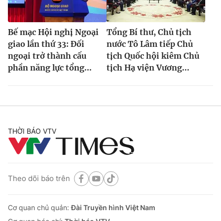
Bế mạc Hội nghị Ngoại
Tổng Bí thư, Chủ tịch
giao lần thứ 33: Đối
nước Tô Lâm tiếp Chủ
® Cấm sao chép dưới mọi hình thức nếu không có sự chấp
ngoại trở thành cấu
tịch Quốc hội kiêm Chủ
thuận bằng văn bản. Ghi rõ nguồn VTV.vn khi phát hành lại
thông tin từ website này.
phần năng lực tổng...
tịch Hạ viện Vương...
THỜI BÁO VTV
Theo dõi báo trên
Cơ quan chủ quản:
Đài Truyền hình Việt Nam