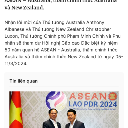
ASEAN – Australia, thăm chính thức Australia
Tin tức
và New Zealand.
Kinh tế
Thế giới đó đây
Nhận lời mời của Thủ tướng Australia Anthony
Tài chính
Dữ liệu và đời sống
Albanese và Thủ tướng New Zealand Christopher
Câu chuyện quốc tế
Thị trường
Luxon, Thủ tướng Chính phủ Phạm Minh Chính và Phu
nhân sẽ tham dự Hội nghị Cấp cao Đặc biệt kỷ niệm
Truyền hình
Góc doanh nghiệp
50 năm quan hệ ASEAN - Australia, thăm chính thức
Australia và thăm chính thức New Zealand từ ngày 05-
Phim VTV
Giải trí
11/3/2024.
Hậu trường
Điện ảnh
Đời sống
Nhân vật
Tin liên quan
Âm nhạc
Du lịch
Khán giả
Giáo dục
Sao
Làm đẹp
Giải sao mai
Tuyển sinh
Công nghệ
Chất lượng cuộc sống
Học trực tuyến
Hitech Công nghệ tương lai