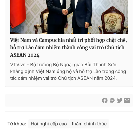
Giao lưu trực tuyến
Sản phẩm
Lịch phát sóng
Thị trường
Tư vấn
Việt Nam và Campuchia nhất trí phối hợp chặt chẽ,
Chuyên mục khác
hỗ trợ Lào đảm nhiệm thành công vai trò Chủ tịch
Emagazine
Podcast
ASEAN 2024
VTV.vn - Bộ trưởng Bộ Ngoại giao Bùi Thanh Sơn
Photo
Infographic
khẳng định Việt Nam ủng hộ và hỗ trợ Lào trong công
tác đảm nhiệm vai trò Chủ tịch ASEAN năm 2024.
Video
Shorts video
VTV Money
VTV Thể thao
VTV Sức khoẻ
Bất động sản
Từ khóa:
Hội nghị cấp cao
thăm chính thức