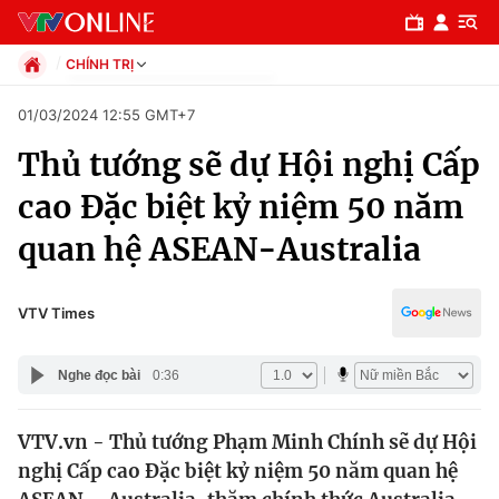
CHÍNH TRỊ
Chính trị
01/03/2024 12:55 GMT+7
Xã hội
Thủ tướng sẽ dự Hội nghị Cấp
Pháp luật
Chuyên mục
Kinh tế
cao Đặc biệt kỷ niệm 50 năm
Thể thao
Chính trị
quan hệ ASEAN-Australia
Truyền hình
Văn hóa - Giải trí
Xã hội
Y tế
VTV Times
Đời sống
Pháp luật
Công nghệ
Nghe đọc bài
0:36
Giáo dục
Y tế
VTV.vn - Thủ tướng Phạm Minh Chính sẽ dự Hội
nghị Cấp cao Đặc biệt kỷ niệm 50 năm quan hệ
Thế giới