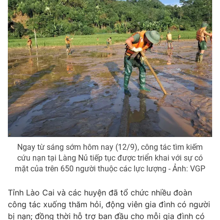
® Cấm sao chép dưới mọi hình thức nếu không có sự chấp
thuận bằng văn bản. Ghi rõ nguồn VTV.vn khi phát hành lại
thông tin từ website này.
Ngay từ sáng sớm hôm nay (12/9), công tác tìm kiếm
cứu nạn tại Làng Nủ tiếp tục được triển khai với sự có
mặt của trên 650 người thuộc các lực lượng - Ảnh: VGP
Tỉnh Lào Cai và các huyện đã tổ chức nhiều đoàn
công tác xuống thăm hỏi, động viên gia đình có người
bị nạn; đồng thời hỗ trợ ban đầu cho mỗi gia đình có