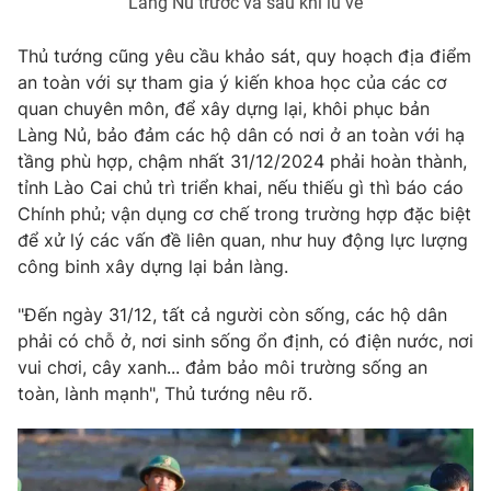
Làng Nủ trước và sau khi lũ về
Thủ tướng cũng yêu cầu khảo sát, quy hoạch địa điểm
an toàn với sự tham gia ý kiến khoa học của các cơ
quan chuyên môn, để xây dựng lại, khôi phục bản
Làng Nủ, bảo đảm các hộ dân có nơi ở an toàn với hạ
tầng phù hợp, chậm nhất 31/12/2024 phải hoàn thành,
tỉnh Lào Cai chủ trì triển khai, nếu thiếu gì thì báo cáo
Chính phủ; vận dụng cơ chế trong trường hợp đặc biệt
để xử lý các vấn đề liên quan, như huy động lực lượng
công binh xây dựng lại bản làng.
"Đến ngày 31/12, tất cả người còn sống, các hộ dân
phải có chỗ ở, nơi sinh sống ổn định, có điện nước, nơi
vui chơi, cây xanh... đảm bảo môi trường sống an
toàn, lành mạnh", Thủ tướng nêu rõ.