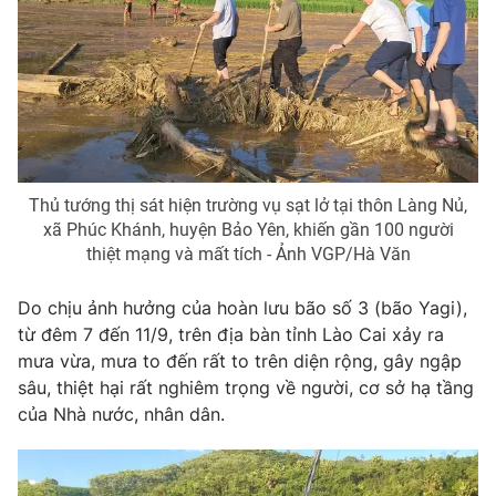
Giao lưu trực tuyến
Sản phẩm
Lịch phát sóng
Thị trường
Tư vấn
Chuyên mục khác
Emagazine
Podcast
Thủ tướng thị sát hiện trường vụ sạt lở tại thôn Làng Nủ,
xã Phúc Khánh, huyện Bảo Yên, khiến gần 100 người
Photo
Infographic
thiệt mạng và mất tích - Ảnh VGP/Hà Văn
Do chịu ảnh hưởng của hoàn lưu bão số 3 (bão Yagi),
Video
Shorts video
từ đêm 7 đến 11/9, trên địa bàn tỉnh Lào Cai xảy ra
mưa vừa, mưa to đến rất to trên diện rộng, gây ngập
VTV Money
VTV Thể thao
sâu, thiệt hại rất nghiêm trọng về người, cơ sở hạ tầng
của Nhà nước, nhân dân.
VTV Sức khoẻ
Bất động sản