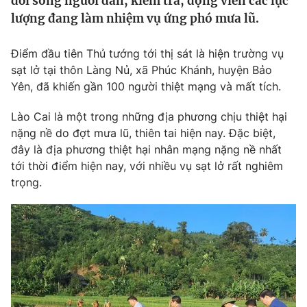
đời sống người dân, kiểm tra, động viên các lực
Tin tức
lượng đang làm nhiệm vụ ứng phó mưa lũ.
Kinh tế
Thế giới đó đây
Điểm đầu tiên Thủ tướng tới thị sát là hiện trường vụ
Tài chính
Dữ liệu và đời sống
sạt lở tại thôn Làng Nủ, xã Phúc Khánh, huyện Bảo
Câu chuyện quốc tế
Thị trường
Yên, đã khiến gần 100 người thiệt mạng và mất tích.
Truyền hình
Góc doanh nghiệp
Lào Cai là một trong những địa phương chịu thiệt hại
nặng nề do đợt mưa lũ, thiên tai hiện nay. Đặc biệt,
Phim VTV
Giải trí
đây là địa phương thiệt hại nhân mạng nặng nề nhất
Hậu trường
tới thời điểm hiện nay, với nhiều vụ sạt lở rất nghiêm
Điện ảnh
trọng.
Đời sống
Nhân vật
Âm nhạc
Du lịch
Khán giả
Giáo dục
Sao
Làm đẹp
Giải sao mai
Tuyển sinh
Công nghệ
Chất lượng cuộc sống
Học trực tuyến
Hitech Công nghệ tương lai