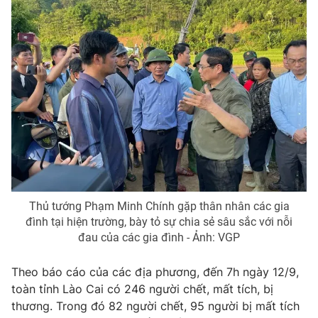
Thị trường 24h
Tấm lòng Việt
VTV4
Vươn mình bằng AI
VTV9
VTV8
Liên hệ tòa soạn
English
Thủ tướng Phạm Minh Chính gặp thân nhân các gia
THỜI BÁO VTV
đình tại hiện trường, bày tỏ sự chia sẻ sâu sắc với nỗi
đau của các gia đình - Ảnh: VGP
Theo dõi báo trên
Theo báo cáo của các địa phương, đến 7h ngày 12/9,
toàn tỉnh Lào Cai có 246 người chết, mất tích, bị
Cơ quan chủ quản:
Đài Truyền hình Việt Nam
thương. Trong đó 82 người chết, 95 người bị mất tích
Cơ quan báo chí:
Thời báo VTV