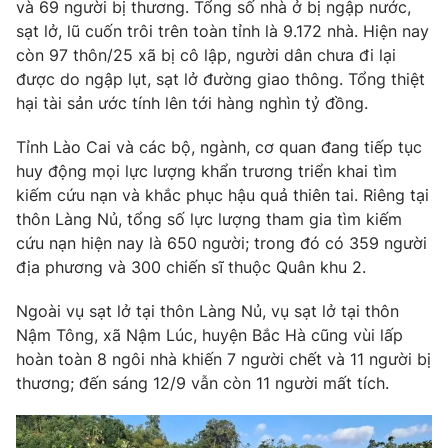
và 69 người bị thương. Tổng số nhà ở bị ngập nước,
Giấy phép hoạt động báo in và báo điện tử số 483/GP-BTTTT
sạt lở, lũ cuốn trôi trên toàn tỉnh là 9.172 nhà. Hiện nay
cấp ngày 29/12/2023
còn 97 thôn/25 xã bị cô lập, người dân chưa đi lại
Tổng Biên tập:
Vũ Thanh Thủy
được do ngập lụt, sạt lở đường giao thông. Tổng thiệt
Phó Tổng Biên tập:
Nguyễn Thị Mỹ Hạnh, Phạm Quốc Thắng,
hại tài sản ước tính lên tới hàng nghìn tỷ đồng.
Nguyễn Trọng Ninh
Tổng đài VTV:
024.38 355 931 - 024.38 355 932
Tỉnh Lào Cai và các bộ, ngành, cơ quan đang tiếp tục
Ðiện thoại Thời báo VTV:
024.66 897 897
huy động mọi lực lượng khẩn trương triển khai tìm
kiếm cứu nạn và khắc phục hậu quả thiên tai. Riêng tại
Email:
toasoan@vtv.vn
thôn Làng Nủ, tổng số lực lượng tham gia tìm kiếm
Liên hệ quảng cáo:
024-7300.7108
cứu nạn hiện nay là 650 người; trong đó có 359 người
địa phương và 300 chiến sĩ thuộc Quân khu 2.
Ngoài vụ sạt lở tại thôn Làng Nủ, vụ sạt lở tại thôn
Nậm Tông, xã Nậm Lúc, huyện Bắc Hà cũng vùi lấp
hoàn toàn 8 ngôi nhà khiến 7 người chết và 11 người bị
thương; đến sáng 12/9 vẫn còn 11 người mất tích.