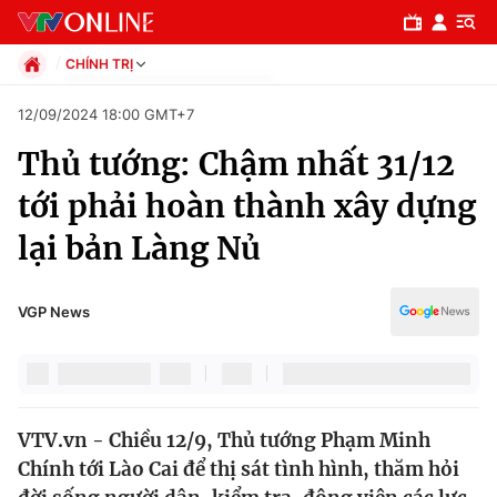
CHÍNH TRỊ
Chính trị
12/09/2024 18:00 GMT+7
Xã hội
Thủ tướng: Chậm nhất 31/12
Pháp luật
Chuyên mục
Kinh tế
tới phải hoàn thành xây dựng
Thể thao
Chính trị
lại bản Làng Nủ
Truyền hình
Văn hóa - Giải trí
Xã hội
Y tế
VGP News
Đời sống
Pháp luật
Công nghệ
Giáo dục
Y tế
VTV.vn - Chiều 12/9, Thủ tướng Phạm Minh
Chính tới Lào Cai để thị sát tình hình, thăm hỏi
Thế giới