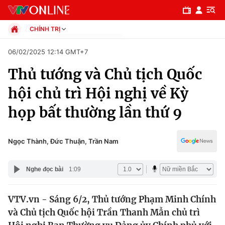
CHÍNH TRỊ
Chính trị
06/02/2025 12:14 GMT+7
Xã hội
Thủ tướng và Chủ tịch Quốc
Pháp luật
Chuyên mục
Kinh tế
hội chủ trì Hội nghị về Kỳ
Thể thao
Chính trị
họp bất thường lần thứ 9
Truyền hình
Văn hóa - Giải trí
Xã hội
Y tế
Ngọc Thành, Đức Thuận, Trần Nam
Đời sống
Pháp luật
Công nghệ
Nghe đọc bài
1:09
Giáo dục
Y tế
VTV.vn - Sáng 6/2, Thủ tướng Phạm Minh Chính
và Chủ tịch Quốc hội Trần Thanh Mẫn chủ trì
Thế giới