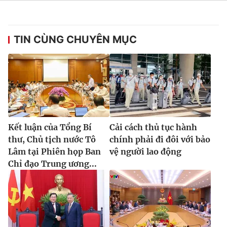
TIN CÙNG CHUYÊN MỤC
® Cấm sao chép dưới mọi hình thức nếu không có sự chấp
thuận bằng văn bản. Ghi rõ nguồn VTV.vn khi phát hành lại
thông tin từ website này.
Kết luận của Tổng Bí
Cải cách thủ tục hành
thư, Chủ tịch nước Tô
chính phải đi đôi với bảo
Lâm tại Phiên họp Ban
vệ người lao động
Chỉ đạo Trung ương...