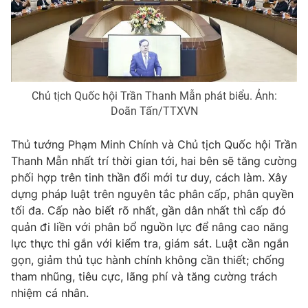
Thị trường 24h
Tấm lòng Việt
VTV4
Vươn mình bằng AI
VTV9
VTV8
Chủ tịch Quốc hội Trần Thanh Mẫn phát biểu. Ảnh:
Doãn Tấn/TTXVN
Liên hệ tòa soạn
English
Thủ tướng Phạm Minh Chính và Chủ tịch Quốc hội Trần
Thanh Mẫn nhất trí thời gian tới, hai bên sẽ tăng cường
phối hợp trên tinh thần đổi mới tư duy, cách làm. Xây
dựng pháp luật trên nguyên tắc phân cấp, phân quyền
THỜI BÁO VTV
tối đa. Cấp nào biết rõ nhất, gần dân nhất thì cấp đó
quản đi liền với phân bổ nguồn lực để nâng cao năng
lực thực thi gắn với kiểm tra, giám sát. Luật cần ngắn
gọn, giảm thủ tục hành chính không cần thiết; chống
Theo dõi báo trên
tham nhũng, tiêu cực, lãng phí và tăng cường trách
nhiệm cá nhân.
Cơ quan chủ quản:
Đài Truyền hình Việt Nam