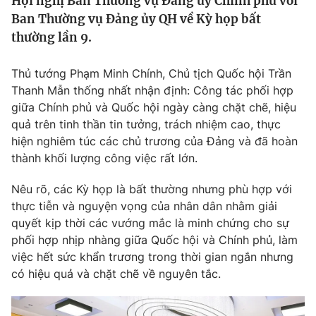
Hội nghị Ban Thường vụ Đảng ủy Chính phủ với
Tin tức
Ban Thường vụ Đảng ủy QH về Kỳ họp bất
Kinh tế
thường lần 9.
Thế giới đó đây
Tài chính
Dữ liệu và đời sống
Thủ tướng Phạm Minh Chính, Chủ tịch Quốc hội Trần
Câu chuyện quốc tế
Thị trường
Thanh Mẫn thống nhất nhận định: Công tác phối hợp
giữa Chính phủ và Quốc hội ngày càng chặt chẽ, hiệu
Truyền hình
Góc doanh nghiệp
quả trên tinh thần tin tưởng, trách nhiệm cao, thực
Phim VTV
hiện nghiêm túc các chủ trương của Đảng và đã hoàn
Giải trí
thành khối lượng công việc rất lớn.
Hậu trường
Điện ảnh
Nêu rõ, các Kỳ họp là bất thường nhưng phù hợp với
Đời sống
Nhân vật
thực tiễn và nguyện vọng của nhân dân nhằm giải
Âm nhạc
Du lịch
quyết kịp thời các vướng mắc là minh chứng cho sự
Khán giả
Giáo dục
Sao
phối hợp nhịp nhàng giữa Quốc hội và Chính phủ, làm
Làm đẹp
Giải sao mai
việc hết sức khẩn trương trong thời gian ngắn nhưng
Tuyển sinh
có hiệu quả và chặt chẽ về nguyên tắc.
Công nghệ
Chất lượng cuộc sống
Học trực tuyến
Hitech Công nghệ tương lai