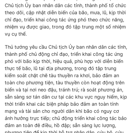
Thị trường 24h
Tấm lòng Việt
Chủ tịch Ủy ban nhân dân các tỉnh, thành phố tổ chức
theo dõi, cập nhật diễn biến của bão, mưa, lũ, kịp thời
chỉ đạo, triển khai công tác ứng phó theo chức năng,
VTV4
Vươn mình bằng AI
nhiệm vụ được giao, trong đó tập trung một số nhiệm
vụ cụ thể.
VTV9
VTV8
Thủ tướng yêu cầu Chủ tịch Ủy ban nhân dân các tỉnh,
thành phố chủ động chỉ đạo, triển khai công tác ứng
Liên hệ tòa soạn
English
phó với bão kịp thời, hiệu quả, phù hợp với diễn biến
thực tế bão, lũ tại địa phương, trong đó tập trung
kiểm soát chặt chẽ tàu thuyền ra khơi, bảo đảm an
toàn cho phương tiện, tàu thuyền còn hoạt động trên
THỜI BÁO VTV
biển và tại nơi neo đậu, tránh trú; rà soát phương án,
sẵn sàng sơ tán dân cư tại các khu vực nguy hiểm, kịp
thời triển khai các biện pháp bảo đảm an toàn tính
mạng và tài sản cho người dân khi bão có nguy cơ
Theo dõi báo trên
ảnh hưởng trực tiếp; chủ động triển khai công tác bảo
đảm an toàn đê điều, hồ đập; sẵn sàng lực lượng,
Cơ quan chủ quản:
phương tiện để kịp thời hỗ trợ nhân dân, cứu hộ, cứu
Đài Truyền hình Việt Nam