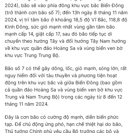
Giao lưu trực tuyến
2024), bão sẽ vào phía đông khu vực bắc Biển Đông
Sản phẩm
(trở thành cơn bão số 7); đến 13h ngày 8 tháng 11 năm
Lịch phát sóng
Thị trường
2024, vị trí tâm bão ở khoảng 18,5 độ Vĩ Bắc, 118,8 độ
Kinh Đông, sức gió mạnh nhất vùng gần tâm bão
Tư vấn
mạnh cấp 14, giật cấp 17, sau đó bão tiếp tục di
Chuyên mục khác
chuyển theo hướng Tây và đổi hướng Tây Nam hướng
về khu vực quần đảo Hoàng Sa và vùng biển ven bờ
Emagazine
Podcast
khu vực Trung Trung Bộ.
Photo
Infographic
Bão số 7 có thể gây dông, lốc, gió mạnh, sóng lớn, rất
nguy hiểm đối với tàu thuyền và phương tiện hoạt
động trên khu vực bắc và giữa Biển Đông (bao gồm
Video
Shorts video
cả quần đảo Hoàng Sa và vùng biển ven bờ khu vực
Trung và Nam Trung Bộ) trong các ngày từ 8 đến 12
VTV Money
VTV Thể thao
tháng 11 năm 2024.
Đây là cơn bão có cường độ mạnh, diễn biến phức
VTV Sức khoẻ
Bất động sản
tạp. Để chủ động ứng phó, hạn chế thiệt hại do bão,
Thủ tướng Chính phủ yêu cầu Bộ trưởng các bộ và