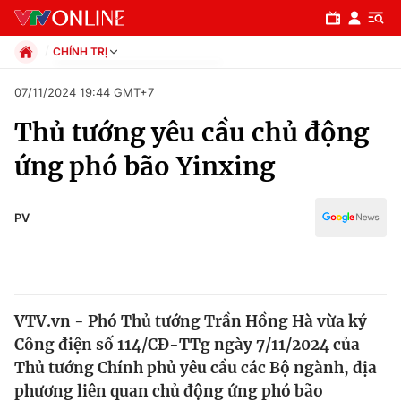
CHÍNH TRỊ
Chính trị
07/11/2024 19:44 GMT+7
Xã hội
Thủ tướng yêu cầu chủ động
Pháp luật
Chuyên mục
Kinh tế
ứng phó bão Yinxing
Thể thao
Chính trị
Truyền hình
Văn hóa - Giải trí
PV
Xã hội
Y tế
Đời sống
Pháp luật
Công nghệ
Giáo dục
VTV.vn - Phó Thủ tướng Trần Hồng Hà vừa ký
Y tế
Công điện số 114/CĐ-TTg ngày 7/11/2024 của
Thủ tướng Chính phủ yêu cầu các Bộ ngành, địa
Thế giới
phương liên quan chủ động ứng phó bão