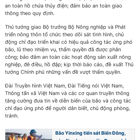
an toàn hồ chứa thủy điện; đảm bảo an toàn giao
thông theo quy định.
Thủ tướng giao Bộ trưởng Bộ Nông nghiệp và Phát
® Cấm sao chép dưới mọi hình thức nếu không có sự chấp
triển nông thôn tổ chức theo dõi sát tình hình, chủ
thuận bằng văn bản. Ghi rõ nguồn VTV.vn khi phát hành lại
động chỉ đạo triển khai có hiệu quả công tác ứng phó
thông tin từ website này.
bão, lũ theo nhiệm vụ, thẩm quyền đã được phân
công; bảo đảm an toàn các hoạt động sản xuất nông
nghiệp, đê điều, hồ đập; kịp thời báo cáo, đề xuất Thủ
tướng Chính phủ những vấn đề vượt thẩm quyền.
Đài Truyền hình Việt Nam, Đài Tiếng nói Việt Nam,
Thông tấn xã Việt Nam và các cơ quan truyền thông
tăng cường đưa tin về diễn biến của bão và công tác
chỉ đạo ứng phó để người dân biết, chủ động phòng,
tránh.
Bão Yinxing tiến sát Biển Đông,