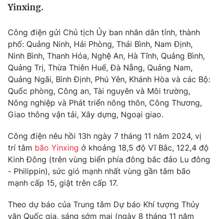
Yinxing.
Tin tức
Kinh tế
Thế giới đó đây
Công điện gửi Chủ tịch Ủy ban nhân dân tỉnh, thành
Tài chính
phố: Quảng Ninh, Hải Phòng, Thái Bình, Nam Định,
Dữ liệu và đời sống
Câu chuyện quốc tế
Ninh Bình, Thanh Hóa, Nghệ An, Hà Tĩnh, Quảng Bình,
Thị trường
Quảng Trị, Thừa Thiên Huế, Đà Nẵng, Quảng Nam,
Truyền hình
Quảng Ngãi, Bình Định, Phú Yên, Khánh Hòa và các Bộ:
Góc doanh nghiệp
Quốc phòng, Công an, Tài nguyên và Môi trường,
Phim VTV
Nông nghiệp và Phát triển nông thôn, Công Thương,
Giải trí
Giao thông vận tải, Xây dựng, Ngoại giao.
Hậu trường
Điện ảnh
Đời sống
Công điện nêu hồi 13h ngày 7 tháng 11 năm 2024, vị
Nhân vật
Âm nhạc
trí tâm
bão Yinxing
ở khoảng 18,5 độ Vĩ Bắc, 122,4 độ
Du lịch
Khán giả
Kinh Đông (trên vùng biển phía đông bắc đảo Lu đông
Giáo dục
Sao
- Philippin), sức gió mạnh nhất vùng gần tâm bão
Làm đẹp
Giải sao mai
Tuyển sinh
mạnh cấp 15, giật trên cấp 17.
Công nghệ
Chất lượng cuộc sống
Học trực tuyến
Theo dự báo của Trung tâm Dự báo Khí tượng Thủy
Hitech Công nghệ tương lai
văn Quốc gia, sáng sớm mai (ngày 8 tháng 11 năm