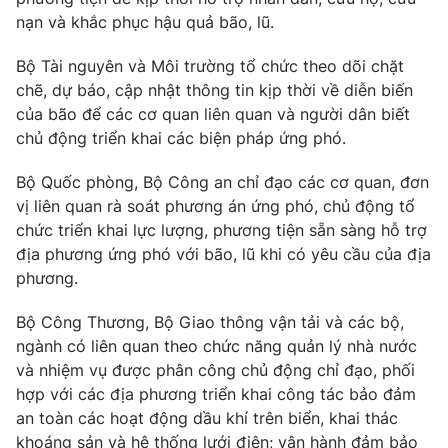
nạn và khắc phục hậu quả bão, lũ.
Cơ quan báo chí:
Thời báo VTV
Giấy phép hoạt động báo in và báo điện tử số 483/GP-BTTTT
Bộ Tài nguyên và Môi trường tổ chức theo dõi chặt
cấp ngày 29/12/2023
chẽ, dự báo, cập nhật thông tin kịp thời về diễn biến
Tổng Biên tập:
Vũ Thanh Thủy
của bão để các cơ quan liên quan và người dân biết
Phó Tổng Biên tập:
Nguyễn Thị Mỹ Hạnh, Phạm Quốc Thắng,
chủ động triển khai các biện pháp ứng phó.
Nguyễn Trọng Ninh
Tổng đài VTV:
024.38 355 931 - 024.38 355 932
Bộ Quốc phòng, Bộ Công an chỉ đạo các cơ quan, đơn
Ðiện thoại Thời báo VTV:
vị liên quan rà soát phương án ứng phó, chủ động tổ
024.66 897 897
chức triển khai lực lượng, phương tiện sẵn sàng hỗ trợ
Email:
toasoan@vtv.vn
địa phương ứng phó với bão, lũ khi có yêu cầu của địa
Liên hệ quảng cáo:
024-7300.7108
phương.
Bộ Công Thương, Bộ Giao thông vận tải và các bộ,
ngành có liên quan theo chức năng quản lý nhà nước
và nhiệm vụ được phân công chủ động chỉ đạo, phối
hợp với các địa phương triển khai công tác bảo đảm
an toàn các hoạt động dầu khí trên biển, khai thác
khoáng sản và hệ thống lưới điện; vận hành đảm bảo