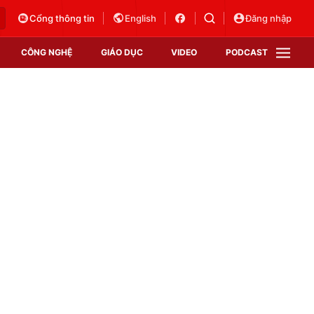
Cổng thông tin
English
Đăng nhập
CÔNG NGHỆ
GIÁO DỤC
VIDEO
PODCAST
VTV Money
VTV Thể thao
VTV Sức khoẻ
Bất động sản
Thị trường 24h
Tấm lòng Việt
Vươn mình bằng AI
VTV4
VTV8
VTV9
Lịch phát sóng
Giao lưu trực tuyến
Sự kiện