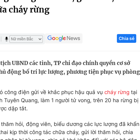
ữa cháy rừng
Góc ảnh
Giáo dục
Công nghệ
Chia sẻ
Tuyển sinh
Hitech Công ng
Học trực tuyến
Sản phẩm
tịch UBND các tỉnh, TP chỉ đạo chính quyền cơ sở
g
Thị trường
chủ động bố trí lực lượng, phương tiện phục vụ phòng
Tư vấn
ó công điện gửi về khắc phục hậu quả vụ
cháy rừng
tại
h Tuyên Quang, làm 1 người tử vong, trên 20 ha rừng bị
ợc dập tắt.
i thăm hỏi, động viên, biểu dương các lực lượng đã khẩn
ai kịp thời công tác chữa cháy, gửi lời thăm hỏi, chia