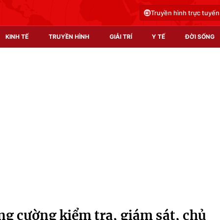
Truyền hình trực tuyến
KINH TẾ
TRUYỀN HÌNH
GIẢI TRÍ
Y TẾ
ĐỜI SỐNG
Pháp luật
Y tế
Truyền hình
Multimedia
Phim VTV
Video
Hậu trường
Shorts video
Nhân vật
Podcast
Khán giả
EMagazine
Giải sao mai
Photo
ng cường kiểm tra, giám sát, chủ
Infographic