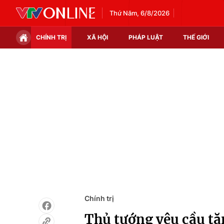
Thứ Năm, 6/8/2026
CHÍNH TRỊ
XÃ HỘI
PHÁP LUẬT
THẾ GIỚI
Chính trị
Xã hội
Thế giới
Kinh tế
Tin tức
Tài chính
Thế giới đó đây
Thị trường
Câu chuyện quốc tế
Góc doanh nghiệp
Dữ liệu và đời sống
Chính trị
Thủ tướng yêu cầu tă