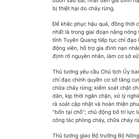
buồn sâu sắc nhất đến gia đình nạ
bị thiệt hại do cháy rừng.
Để khắc phục hậu quả, đồng thời 
nhất là trong giai đoạn nắng nóng
tỉnh Tuyên Quang tiếp tục chỉ đạo
động viên, hỗ trợ gia đình nạn nhân
định rõ nguyên nhân, làm cơ sở xử
Thủ tướng yêu cầu Chủ tịch Ủy ban
chỉ đạo chính quyền cơ sở tăng cư
chữa cháy rừng; kiểm soát chặt ch
dân, kịp thời ngăn chặn, xử lý ngh
rà soát cập nhật và hoàn thiện p
"bốn tại chỗ"; chủ động bố trí lực
công tác phòng cháy, chữa cháy rừ
Thủ tướng giao Bộ trưởng Bộ Nông 