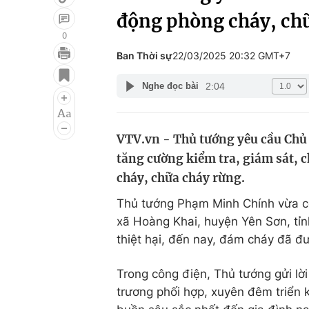
động phòng cháy, ch
0
Ban Thời sự
22/03/2025 20:32 GMT+7
Giải trí
Đời sống
2:04
Nghe đọc bài
Điện ảnh
Du lịch
Âm nhạc
Làm đẹp
VTV.vn - Thủ tướng yêu cầu Chủ 
Sao
Chất lượng cuộc sốn
tăng cường kiểm tra, giám sát, 
cháy, chữa cháy rừng.
Thủ tướng Phạm Minh Chính vừa c
xã Hoàng Khai, huyện Yên Sơn, tỉn
thiệt hại, đến nay, đám cháy đã đư
Trong công điện, Thủ tướng gửi lờ
trương phối hợp, xuyên đêm triển kh