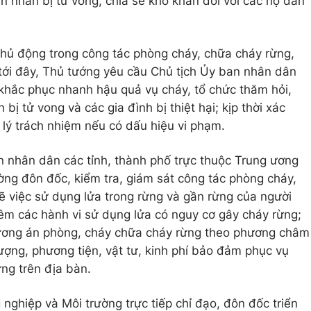
n nhân bị tử vong, chia sẻ khó khăn đối với các hộ dân
chủ động trong công tác phòng cháy, chữa cháy rừng,
 tới đây, Thủ tướng yêu cầu Chủ tịch Ủy ban nhân dân
 khắc phục nhanh hậu quả vụ cháy, tổ chức thăm hỏi,
 bị tử vong và các gia đình bị thiệt hại; kịp thời xác
 lý trách nhiệm nếu có dấu hiệu vi phạm.
 nhân dân các tỉnh, thành phố trực thuộc Trung ương
ờng đôn đốc, kiểm tra, giám sát công tác phòng cháy,
ẽ việc sử dụng lửa trong rừng và gần rừng của người
iêm các hành vi sử dụng lửa có nguy cơ gây cháy rừng;
hương án phòng, cháy chữa cháy rừng theo phương châm
 lượng, phương tiện, vật tư, kinh phí bảo đảm phục vụ
ng trên địa bàn.
nghiệp và Môi trường trực tiếp chỉ đạo, đôn đốc triển