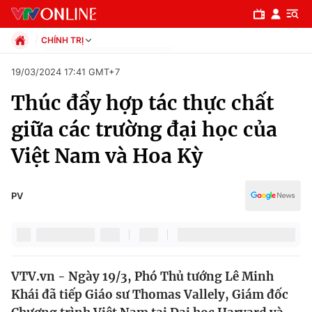
CHÍNH TRỊ
Chính trị
19/03/2024 17:41 GMT+7
Xã hội
Thúc đẩy hợp tác thực chất
Pháp luật
Chuyên mục
Kinh tế
giữa các trường đại học của
Thể thao
Chính trị
Việt Nam và Hoa Kỳ
Truyền hình
Văn hóa - Giải trí
Xã hội
Y tế
PV
Đời sống
Pháp luật
Công nghệ
Giáo dục
Y tế
VTV.vn - Ngày 19/3, Phó Thủ tướng Lê Minh
Khái đã tiếp Giáo sư Thomas Vallely, Giám đốc
Thế giới