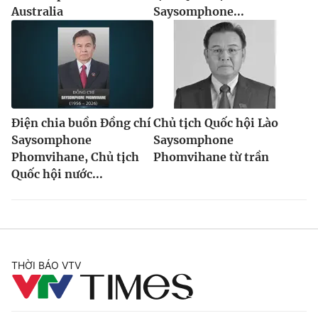
Australia
Saysomphone...
® Cấm sao chép dưới mọi hình thức nếu không có sự chấp
thuận bằng văn bản. Ghi rõ nguồn VTV.vn khi phát hành lại
thông tin từ website này.
Điện chia buồn Đồng chí
Chủ tịch Quốc hội Lào
Saysomphone
Saysomphone
Phomvihane, Chủ tịch
Phomvihane từ trần
Quốc hội nước...
THỜI BÁO VTV