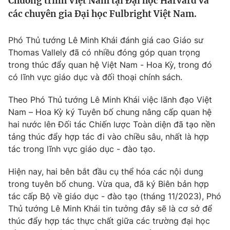
Chương trình Việt Nam tại Đại học Harvard và
Tin tức
các chuyên gia Đại học Fulbright Việt Nam.
Kinh tế
Thế giới đó đây
Phó Thủ tướng Lê Minh Khái đánh giá cao Giáo sư
Tài chính
Dữ liệu và đời sống
Thomas Vallely đã có nhiều đóng góp quan trọng
Câu chuyện quốc tế
Thị trường
trong thúc đẩy quan hệ Việt Nam - Hoa Kỳ, trong đó
có lĩnh vực giáo dục và đối thoại chính sách.
Truyền hình
Góc doanh nghiệp
Theo Phó Thủ tướng Lê Minh Khái việc lãnh đạo Việt
Phim VTV
Giải trí
Nam – Hoa Kỳ ký Tuyên bố chung nâng cấp quan hệ
Hậu trường
hai nước lên Đối tác Chiến lược Toàn diện đã tạo nền
Điện ảnh
tảng thúc đẩy hợp tác đi vào chiều sâu, nhất là hợp
Đời sống
Nhân vật
tác trong lĩnh vực giáo dục - đào tạo.
Âm nhạc
Du lịch
Khán giả
Giáo dục
Hiện nay, hai bên bắt đầu cụ thể hóa các nội dung
Sao
Làm đẹp
trong tuyên bố chung. Vừa qua, đã ký Biên bản hợp
Giải sao mai
Tuyển sinh
tác cấp Bộ về giáo dục - đào tạo (tháng 11/2023), Phó
Công nghệ
Chất lượng cuộc sống
Thủ tướng Lê Minh Khái tin tưởng đây sẽ là cơ sở để
Học trực tuyến
thúc đẩy hợp tác thực chất giữa các trường đại học
Hitech Công nghệ tương lai