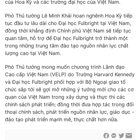
Giao lưu trực tuyến
của Hoa Kỳ và các trường đại học của Việt Nam.
Sản phẩm
Phó Thủ tướng Lê Minh Khái hoan nghênh Hoa Kỳ tiếp
Lịch phát sóng
Thị trường
tục đầu tư lâu dài cho Đại học Fulbright tại Việt Nam,
đồng thời khẳng định Chính phủ Việt Nam sẽ tiếp tục
Tư vấn
quan tâm, hỗ trợ để Đại học Fulbright trở thành một
Chuyên mục khác
trong những trung tâm đào tạo nguồn nhân lực chất
Emagazine
Podcast
lượng cao tại Việt Nam.
Phó Thủ tướng mong muốn chương trình Lãnh đạo
Photo
Infographic
Cao cấp Việt Nam (VELP) do Trường Harvard Kennedy
và Đại học Fulbright phối hợp với Bộ Ngoại giao tổ
Video
Shorts video
chức sắp tới sẽ gợi mở những ý tưởng mới cho các cơ
quan của Việt Nam trong xây dựng và thực thi các
chính sách phát triển; đồng thời đưa hợp tác trong đối
VTV Money
VTV Thể thao
thoại chính sách, phát triển nguồn nhân lực, giáo dục -
đào tạo phát triển mạnh mẽ, thực chất hơn nữa.
VTV Sức khoẻ
Bất động sản