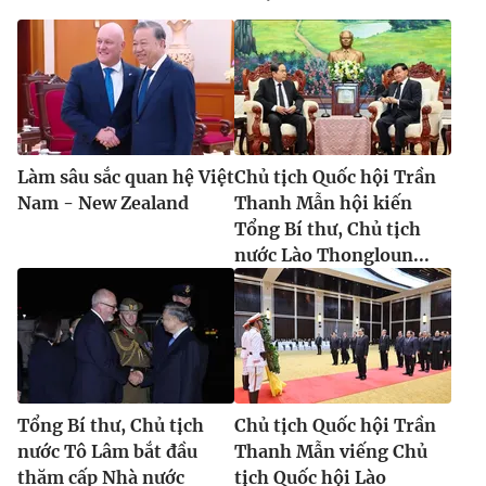
Cơ quan báo chí:
Thời báo VTV
Giấy phép hoạt động báo in và báo điện tử số 483/GP-BTTTT
cấp ngày 29/12/2023
Tổng Biên tập:
Vũ Thanh Thủy
Phó Tổng Biên tập:
Nguyễn Thị Mỹ Hạnh, Phạm Quốc Thắng,
Nguyễn Trọng Ninh
Làm sâu sắc quan hệ Việt
Chủ tịch Quốc hội Trần
Tổng đài VTV:
024.38 355 931 - 024.38 355 932
Nam - New Zealand
Thanh Mẫn hội kiến
Ðiện thoại Thời báo VTV:
024.66 897 897
Tổng Bí thư, Chủ tịch
Email:
toasoan@vtv.vn
nước Lào Thongloun...
Liên hệ quảng cáo:
024-7300.7108
Tổng Bí thư, Chủ tịch
Chủ tịch Quốc hội Trần
nước Tô Lâm bắt đầu
Thanh Mẫn viếng Chủ
thăm cấp Nhà nước
tịch Quốc hội Lào