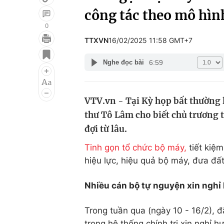
công tác theo mô hìn
0
TTXVN
16/02/2025 11:58 GMT+7
Giải trí
Đời sống
6:59
Nghe đọc bài
Điện ảnh
Du lịch
Âm nhạc
Làm đẹp
VTV.vn - Tại Kỳ họp bất thường l
Sao
Chất lượng cuộc sốn
thư Tô Lâm cho biết chủ trương
đợi từ lâu.
Tinh gọn tổ chức bộ máy,
tiết kiệm
hiệu lực, hiệu quả bộ máy, đưa đất
Nhiều cán bộ tự nguyện xin nghỉ 
Trong tuần qua (ngày 10 - 16/2), 
trong hệ thống chính trị xin nghỉ hư