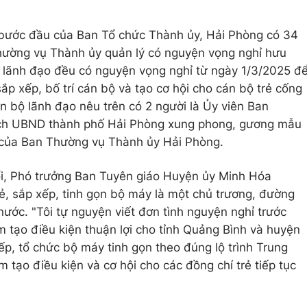
 bước đầu của Ban Tổ chức Thành ủy, Hải Phòng có 34
hường vụ Thành ủy quản lý có nguyện vọng nghỉ hưu
ộ lãnh đạo đều có nguyện vọng nghỉ từ ngày 1/3/2025 đ
sắp xếp, bố trí cán bộ và tạo cơ hội cho cán bộ trẻ cống
n bộ lãnh đạo nêu trên có 2 người là Ủy viên Ban
ịch UBND thành phố Hải Phòng xung phong, gương mẫu
g của Ban Thường vụ Thành ủy Hải Phòng.
ổi, Phó trưởng Ban Tuyên giáo Huyện ủy Minh Hóa
, sắp xếp, tinh gọn bộ máy là một chủ trương, đường
ước. "Tôi tự nguyện viết đơn tình nguyện nghỉ trước
làm tạo điều kiện thuận lợi cho tỉnh Quảng Bình và huyện
p, tổ chức bộ máy tinh gọn theo đúng lộ trình Trung
m tạo điều kiện và cơ hội cho các đồng chí trẻ tiếp tục