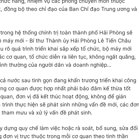
 chức năng, nhiệm vụ các phòng chuyên môn thuộc
, đồng bộ theo chỉ đạo của Ban Chỉ đạo Trung ương và
 trong hệ thống chính trị toàn thành phố Hải Phòng sẽ
ộ máy mới - Bí thư Thành ủy Hải Phòng Lê Tiến Châu
 rõ quá trình triển khai sắp xếp tổ chức, bộ máy mới
 cơ quan, tổ chức diễn ra liên tục, không ngắt quãng,
ình thường của người dân và doanh nghiệp…
 cả nước sau tinh gọn đang khẩn trương triển khai công
ững cơ quan được hợp nhất phải bảo đảm kế thừa tốt
quan, đơn vị đã kết thúc hoạt động, không để gián
 trình thực hiện sẽ phát sinh những vấn đề mới, các đơ
ời tham mưu và xử lý vấn đề phát sinh.
ây dựng quy chế làm việc hoặc rà soát, bổ sung, sửa đổi
 đơn vị trực thuộc trong mỗi cơ quan theo tinh thần