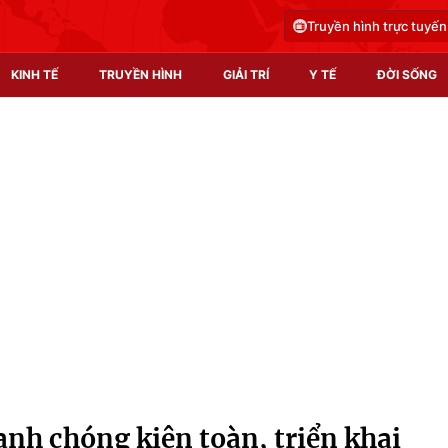
Truyền hình trực tuyến
KINH TẾ
TRUYỀN HÌNH
GIẢI TRÍ
Y TẾ
ĐỜI SỐNG
Pháp luật
Y tế
Truyền hình
Multimedia
Phim VTV
Video
Hậu trường
Shorts video
Nhân vật
Podcast
Khán giả
EMagazine
Giải sao mai
Photo
nh chóng kiện toàn, triển khai
Infographic