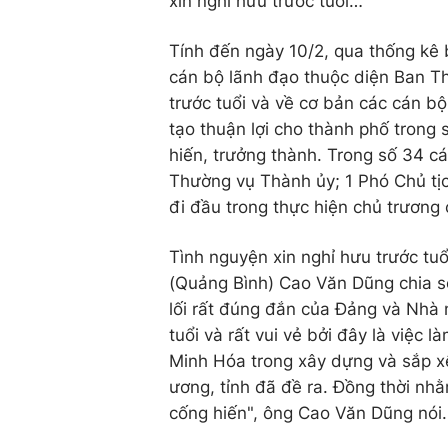
xin nghỉ hưu trước tuổi…
Tính đến ngày 10/2, qua thống kê
cán bộ lãnh đạo thuộc diện Ban T
trước tuổi và về cơ bản các cán b
tạo thuận lợi cho thành phố trong 
hiến, trưởng thành. Trong số 34 cá
Thường vụ Thành ủy; 1 Phó Chủ t
đi đầu trong thực hiện chủ trươn
Tình nguyện xin nghỉ hưu trước tu
(Quảng Bình) Cao Văn Dũng chia sẻ
lối rất đúng đắn của Đảng và Nhà n
tuổi và rất vui vẻ bởi đây là việc 
Minh Hóa trong xây dựng và sắp xế
ương, tỉnh đã đề ra. Đồng thời nhằ
cống hiến", ông Cao Văn Dũng nói.