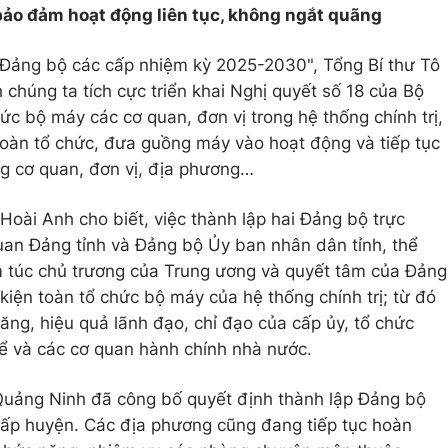
bảo đảm hoạt động liên tục, không ngắt quãng
ội Đảng bộ các cấp nhiệm kỳ 2025-2030", Tổng Bí thư Tô
chúng ta tích cực triển khai Nghị quyết số 18 của Bộ
hức bộ máy các cơ quan, đơn vị trong hệ thống chính trị,
toàn tổ chức, đưa guồng máy vào hoạt động và tiếp tục
ng cơ quan, đơn vị, địa phương…
Hoài Anh cho biết, việc thành lập hai Đảng bộ trực
uan Đảng tỉnh và Đảng bộ Ủy ban nhân dân tỉnh, thể
iêm túc chủ trương của Trung ương và quyết tâm của Đảng
kiện toàn tổ chức bộ máy của hệ thống chính trị; từ đó
ng, hiệu quả lãnh đạo, chỉ đạo của cấp ủy, tổ chức
ể và các cơ quan hành chính nhà nước.
 Quảng Ninh đã công bố quyết định thành lập Đảng bộ
p huyện. Các địa phương cũng đang tiếp tục hoàn