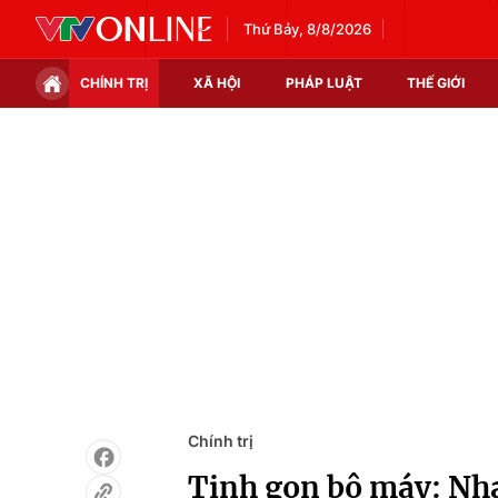
Thứ Bảy, 8/8/2026
CHÍNH TRỊ
XÃ HỘI
PHÁP LUẬT
THẾ GIỚI
Chính trị
Xã hội
Thế giới
Kinh tế
Tin tức
Tài chính
Thế giới đó đây
Thị trường
Câu chuyện quốc tế
Góc doanh nghiệp
Dữ liệu và đời sống
Chính trị
Tinh gọn bộ máy: Nha