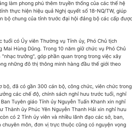
áng làm phong phú thêm truyền thống của các thế hệ
tỉnh thực hiện hiệu quả Nghị quyết số 18-NQ/TW, giúp
án bộ chung của tỉnh trước đại hội đảng bộ các cấp đượ
c tuổi có Ủy viên Thường vụ Tỉnh ủy, Phó Chủ tịch
g Mai Hùng Dũng. Trong 10 năm giữ chức vụ Phó Chủ
à "nhạc trưởng", góp phần quan trọng trong việc xây
ng những đô thị thông minh hàng đầu thế giới theo
ơ bộ, đã có gần 300 cán bộ, công chức, viên chức trong
hưởng các chế độ, chính sách nghỉ hưu trước tuổi, nghỉ
ng Ban Tuyên giáo Tỉnh ủy Nguyễn Tuấn Khanh xin nghỉ
thư Thành ủy Phúc Yên Nguyễn Thanh Hải xin nghỉ hưu
 còn có 2 Tỉnh ủy viên và nhiều lãnh đạo các sở, ban,
n chuyên môn, đơn vị trực thuộc cũng có nguyện vọng