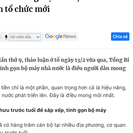
h tổ chức mới
Góc ảnh
Giáo dục
Công nghệ
Chia sẻ
Tuyển sinh
Hitech Công ng
Học trực tuyến
Sản phẩm
ần thứ 9, thảo luận ở tổ ngày 13/2 vừa qua, Tổng Bí
g
Thị trường
 tinh gọn bộ máy nhà nước là điều người dân mong
Tư vấn
 tiền chỉ là một phần, quan trọng hơn cả là hiệu năng,
 nước phát triển lên. Đây là điều mong mỏi nhất.
hưu trước tuổi để sắp xếp, tinh gọn bộ máy
đã có hàng trăm cán bộ tại nhiều địa phương, cơ quan
u trước tuổi.