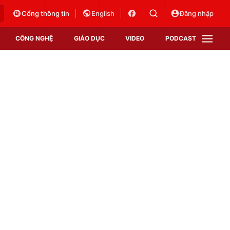
Cổng thông tin
English
Đăng nhập
CÔNG NGHỆ
GIÁO DỤC
VIDEO
PODCAST
VTV Money
VTV Thể thao
VTV Sức khoẻ
Bất động sản
Thị trường 24h
Tấm lòng Việt
Vươn mình bằng AI
VTV4
VTV8
VTV9
Lịch phát sóng
Giao lưu trực tuyến
Sự kiện