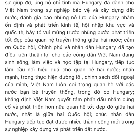
sự giúp đỡ, ủng hộ chí tình mà Hungary đã dành cho
Thị trường 24h
Tấm lòng Việt
Việt Nam trong sự nghiệp bảo vệ và xây dựng đất
nước; đánh giá cao những nỗ lực của Hungary nhằm
VTV4
Vươn mình bằng AI
ổn định và phát triển kinh tế, hội nhập khu vực và
quốc tế; bày tỏ vui mừng trước những bước phát triển
VTV9
VTV8
tốt đẹp của quan hệ truyền thống giữa hai nước; cảm
ơn Quốc hội, Chính phủ và nhân dân Hungary đã tạo
điều kiện thuận lợi cho các công dân Việt Nam đang
Liên hệ tòa soạn
English
sinh sống, làm việc và học tập tại Hungary, tiếp tục
làm cầu nối hiệu quả cho quan hệ hai nước; nhấn
mạnh, trong thực hiện đường lối, chính sách đối ngoại
của mình, Việt Nam luôn coi trọng quan hệ với các
THỜI BÁO VTV
nước bạn bè truyền thống, trong đó có Hungary;
khẳng định Việt Nam quyết tâm phấn đấu nhằm củng
cố và phát triển hơn nữa quan hệ tốt đẹp đó giữa hai
nước, nhất là giữa hai Quốc hội; chúc nhân dân
Theo dõi báo trên
Hungary tiếp tục đạt được nhiều thành công mới trong
sự nghiệp xây dựng và phát triển đất nước.
Cơ quan chủ quản:
Đài Truyền hình Việt Nam