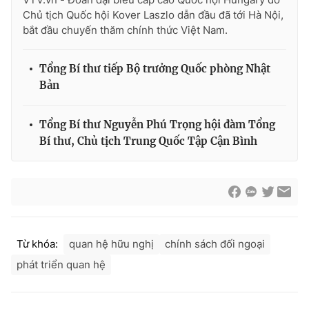
Chủ tịch Quốc hội Kover Laszlo dẫn đầu đã tới Hà Nội,
bắt đầu chuyến thăm chính thức Việt Nam.
® Cấm sao chép dưới mọi hình thức nếu không có sự chấp
Tổng Bí thư tiếp Bộ trưởng Quốc phòng Nhật
thuận bằng văn bản. Ghi rõ nguồn VTV.vn khi phát hành lại
Bản
thông tin từ website này.
Tổng Bí thư Nguyễn Phú Trọng hội đàm Tổng
Bí thư, Chủ tịch Trung Quốc Tập Cận Bình
Từ khóa:
quan hệ hữu nghị
chính sách đối ngoại
phát triển quan hệ