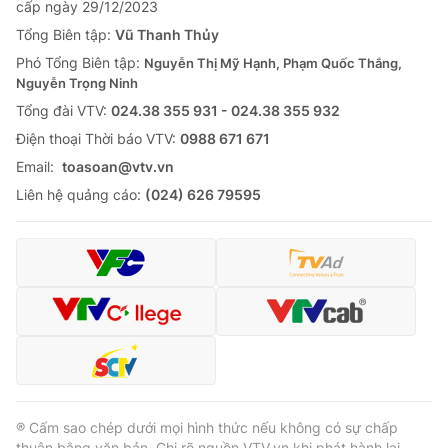
cấp ngày 29/12/2023
Tổng Biên tập:
Vũ Thanh Thủy
Phó Tổng Biên tập:
Nguyễn Thị Mỹ Hạnh, Phạm Quốc Thắng,
Nguyễn Trọng Ninh
Tổng đài VTV:
024.38 355 931 - 024.38 355 932
Ðiện thoại Thời báo VTV:
0988 671 671
Email:
toasoan@vtv.vn
Liên hệ quảng cáo:
(024) 626 79595
® Cấm sao chép dưới mọi hình thức nếu không có sự chấp
thuận bằng văn bản. Ghi rõ nguồn VTV.vn khi phát hành lại