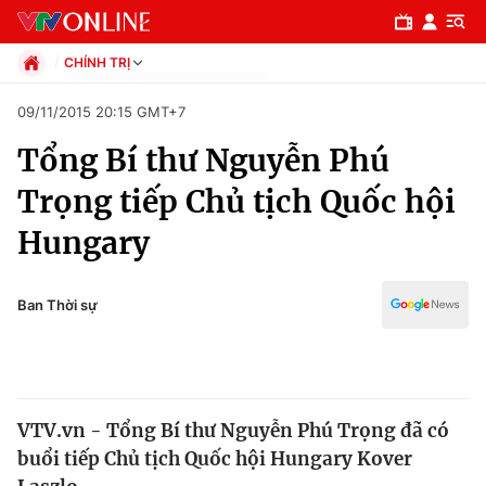
CHÍNH TRỊ
Chính trị
09/11/2015 20:15 GMT+7
Xã hội
Tổng Bí thư Nguyễn Phú
Pháp luật
Chuyên mục
Kinh tế
Trọng tiếp Chủ tịch Quốc hội
Thể thao
Chính trị
Hungary
Truyền hình
Văn hóa - Giải trí
Xã hội
Y tế
Ban Thời sự
Đời sống
Pháp luật
Công nghệ
Giáo dục
Y tế
VTV.vn - Tổng Bí thư Nguyễn Phú Trọng đã có
buổi tiếp Chủ tịch Quốc hội Hungary Kover
Thế giới