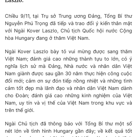
Laszlo.
Tin tức
Kinh tế
Chiều 9/11, tại Trụ sở Trung ương Đảng, Tổng Bí thư
Thế giới đó đây
Nguyễn Phú Trọng đã tiếp và trao đổi ý kiến thân mật
Tài chính
Dữ liệu và đời sống
với Ngài Kover Laszlo, Chủ tịch Quốc hội nước Cộng
Câu chuyện quốc tế
Thị trường
hòa Hungary đang ở thăm Việt Nam.
Truyền hình
Góc doanh nghiệp
Ngài Kover Laszlo bày tỏ vui mừng được sang thăm
Việt Nam; đánh giá cao những thành tựu to lớn, có ý
Phim VTV
Giải trí
nghĩa lịch sử mà Đảng, Nhà nước và nhân dân Việt
Hậu trường
Nam giành được sau gần 30 năm thực hiện công cuộc
Điện ảnh
đổi mới; cảm ơn sự đón tiếp nồng nhiệt và những tình
Đời sống
Nhân vật
cảm tốt đẹp mà lãnh đạo và nhân dân Việt Nam dành
Âm nhạc
cho Đoàn; đánh giá cao những kinh nghiệm của Việt
Du lịch
Khán giả
Giáo dục
Nam, uy tín và vị thế của Việt Nam trong khu vực và
Sao
Làm đẹp
Giải sao mai
trên thế giới.
Tuyển sinh
Công nghệ
Chất lượng cuộc sống
Ngài Chủ tịch đã thông báo với Tổng Bí thư một số
Học trực tuyến
nét lớn về tình hình Hungary gần đây; về kết quả tốt
Hitech Công nghệ tương lai