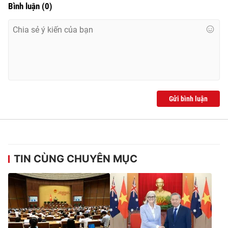
Bình luận
(
0
)
Gửi bình luận
TIN CÙNG CHUYÊN MỤC