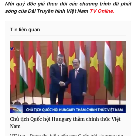
Mời quý độc giả theo dõi các chương trình đã phát
Cơ quan báo chí:
Thời báo VTV
sóng của Đài Truyền hình Việt Nam
TV Online.
Giấy phép hoạt động báo in và báo điện tử số 483/GP-BTTTT
cấp ngày 29/12/2023
Tin liên quan
Tổng Biên tập:
Vũ Thanh Thủy
Phó Tổng Biên tập:
Nguyễn Thị Mỹ Hạnh, Phạm Quốc Thắng,
Nguyễn Trọng Ninh
Tổng đài VTV:
024.38 355 931 - 024.38 355 932
Ðiện thoại Thời báo VTV:
024.66 897 897
Email:
toasoan@vtv.vn
Liên hệ quảng cáo:
024-7300.7108
Chủ tịch Quốc hội Hungary thăm chính thức Việt
Nam
VTV.vn - Đoàn đại biểu cấp cao Quốc hội Hungary do