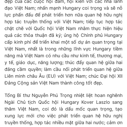
Giao lưu trực tuyến
đẹp của các cuộc hội đàm, hội kiến với các nhà lãnh
Sản phẩm
đạo Việt Nam; nhấn mạnh Hungary coi trọng và sẽ nỗ
lực phấn đấu để phát triển hơn nữa quan hệ hữu nghị
Lịch phát sóng
Thị trường
hợp tác truyền thống với Việt Nam; tiếp tục hợp tác
chặt chẽ với Quốc hội Việt Nam nhằm thực hiện hiệu
Tư vấn
quả các thỏa thuận đã ký; ủng hộ Chính phủ Hungary
Chuyên mục khác
cấp kinh phí để triển khai một số dự án quan trọng tại
Emagazine
Podcast
Việt Nam, nhất là trong những lĩnh vực Hungary tiềm
năng mà Việt Nam có nhu cầu như kinh tế, thương mại,
y tế, giáo dục, năng lượng; thúc đẩy quan hệ giữa hai
Photo
Infographic
đảng cầm quyền; làm cầu nối phát triển quan hệ giữa
Liên minh châu Âu (EU) với Việt Nam; chúc Đại hội XII
Video
Shorts video
Đảng Cộng sản Việt Nam thành công tốt đẹp.
Tổng Bí thư Nguyễn Phú Trọng nhiệt liệt hoan nghênh
VTV Money
VTV Thể thao
Ngài Chủ tịch Quốc hội Hungary Kover Laszlo sang
thăm Việt Nam, coi đó là dấu mốc quan trọng, tạo
VTV Sức khoẻ
Bất động sản
xung lực mới cho việc phát triển quan hệ hữu nghị
truyền thống, hợp tác nhiều mặt giữa hai nước; cảm ơn