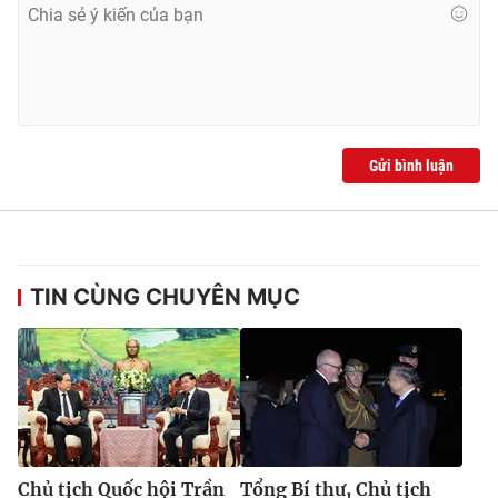
® Cấm sao chép dưới mọi hình thức nếu không có sự chấp
thuận bằng văn bản. Ghi rõ nguồn VTV.vn khi phát hành lại
thông tin từ website này.
Gửi bình luận
TIN CÙNG CHUYÊN MỤC
Chủ tịch Quốc hội Trần
Tổng Bí thư, Chủ tịch