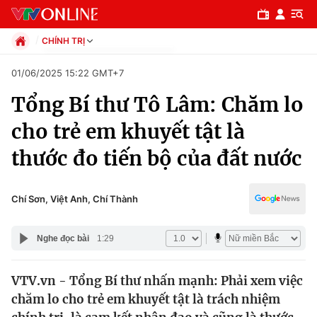
CHÍNH TRỊ
Chính trị
01/06/2025 15:22 GMT+7
Xã hội
Tổng Bí thư Tô Lâm: Chăm lo
Pháp luật
Chuyên mục
Kinh tế
cho trẻ em khuyết tật là
Thể thao
Chính trị
thước đo tiến bộ của đất nước
Truyền hình
Văn hóa - Giải trí
Xã hội
Y tế
Chí Sơn, Việt Anh, Chí Thành
Đời sống
Pháp luật
Công nghệ
Nghe đọc bài
1:29
Giáo dục
Y tế
VTV.vn - Tổng Bí thư nhấn mạnh: Phải xem việc
chăm lo cho trẻ em khuyết tật là trách nhiệm
Thế giới