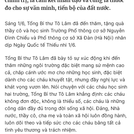
chính trị, là cam kết nhân đạo và cũng là thước
Tin tức
đo cho sự văn minh, tiến bộ của đất nước.
Kinh tế
Thế giới đó đây
Sáng 1/6, Tổng Bí thư Tô Lâm đã đến thăm, tặng quà
Tài chính
Dữ liệu và đời sống
thầy cô và học sinh Trường Phổ thông cơ sở Nguyễn
Câu chuyện quốc tế
Thị trường
Đình Chiểu và Phổ thông cơ sở Xã Đàn (Hà Nội) nhân
dịp Ngày Quốc tế Thiếu nhi 1/6.
Truyền hình
Góc doanh nghiệp
Tổng Bí thư Tô Lâm đã bày tỏ sự xúc động khi đến
Phim VTV
Giải trí
thăm những ngôi trường đặc biệt mang sứ mệnh cao
Hậu trường
cả, chắp cánh ước mơ cho những học sinh, đặc biệt
Điện ảnh
dành cho các cháu khuyết tật, nhưng đầy nghị lực và
Đời sống
Nhân vật
khát vọng vươn lên. Nói chuyện với các cháu học sinh
Âm nhạc
hai trường, Tổng Bí thư Tô Lâm khẳng định: các cháu
Du lịch
Khán giả
Giáo dục
Sao
không đơn độc, không là thiểu số, các cháu là những
Làm đẹp
Giải sao mai
công dân đầy đủ trong đời sống xã hội. Đảng, Nhà
Tuyển sinh
nước, thầy cô, cha mẹ và toàn xã hội luôn đồng hành,
Công nghệ
Chất lượng cuộc sống
luôn dõi theo và tiếp sức cho các cháu bằng tất cả
Học trực tuyến
Hitech Công nghệ tương lai
tình yêu thương và trách nhiệm.