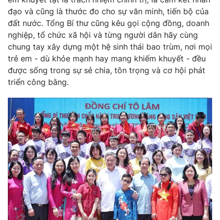
Thị trường 24h
Tấm lòng Việt
đạo và cũng là thước đo cho sự văn minh, tiến bộ của
đất nước. Tổng Bí thư cũng kêu gọi cộng đồng, doanh
VTV4
Vươn mình bằng AI
nghiệp, tổ chức xã hội và từng người dân hãy cùng
chung tay xây dựng một hệ sinh thái bao trùm, nơi mọi
trẻ em - dù khỏe mạnh hay mang khiếm khuyết - đều
VTV9
VTV8
được sống trong sự sẻ chia, tôn trọng và cơ hội phát
triển công bằng.
Liên hệ tòa soạn
English
THỜI BÁO VTV
Theo dõi báo trên
Cơ quan chủ quản:
Đài Truyền hình Việt Nam