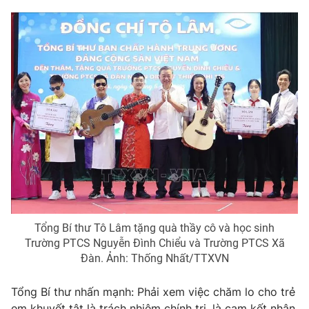
Giao lưu trực tuyến
Sản phẩm
Lịch phát sóng
Thị trường
Tư vấn
Chuyên mục khác
Emagazine
Podcast
Photo
Infographic
Video
Shorts video
Tổng Bí thư Tô Lâm tặng quà thầy cô và học sinh
VTV Money
VTV Thể thao
Trường PTCS Nguyễn Đình Chiểu và Trường PTCS Xã
Đàn. Ảnh: Thống Nhất/TTXVN
VTV Sức khoẻ
Bất động sản
Tổng Bí thư nhấn mạnh: Phải xem việc chăm lo cho trẻ
em khuyết tật là trách nhiệm chính trị, là cam kết nhân