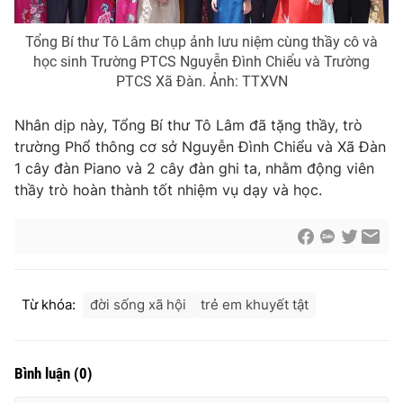
Cơ quan báo chí:
Thời báo VTV
Tổng Bí thư Tô Lâm chụp ảnh lưu niệm cùng thầy cô và
Giấy phép hoạt động báo in và báo điện tử số 483/GP-BTTTT
học sinh Trường PTCS Nguyễn Đình Chiểu và Trường
cấp ngày 29/12/2023
PTCS Xã Đàn. Ảnh: TTXVN
Tổng Biên tập:
Vũ Thanh Thủy
Phó Tổng Biên tập:
Nguyễn Thị Mỹ Hạnh, Phạm Quốc Thắng,
Nhân dịp này, Tổng Bí thư Tô Lâm đã tặng thầy, trò
Nguyễn Trọng Ninh
trường Phổ thông cơ sở Nguyễn Đình Chiểu và Xã Đàn
Tổng đài VTV:
024.38 355 931 - 024.38 355 932
1 cây đàn Piano và 2 cây đàn ghi ta, nhằm động viên
Ðiện thoại Thời báo VTV:
024.66 897 897
thầy trò hoàn thành tốt nhiệm vụ dạy và học.
Email:
toasoan@vtv.vn
Liên hệ quảng cáo:
024-7300.7108
Từ khóa:
đời sống xã hội
trẻ em khuyết tật
Bình luận
(
0
)