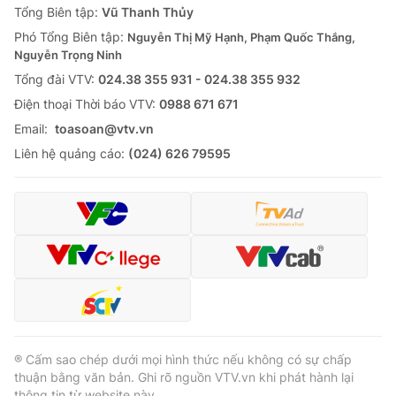
Tổng Biên tập:
Vũ Thanh Thủy
Phó Tổng Biên tập:
Nguyễn Thị Mỹ Hạnh, Phạm Quốc Thắng,
Nguyễn Trọng Ninh
Tổng đài VTV:
024.38 355 931 - 024.38 355 932
Ðiện thoại Thời báo VTV:
0988 671 671
Email:
toasoan@vtv.vn
Liên hệ quảng cáo:
(024) 626 79595
® Cấm sao chép dưới mọi hình thức nếu không có sự chấp
thuận bằng văn bản. Ghi rõ nguồn VTV.vn khi phát hành lại
thông tin từ website này.