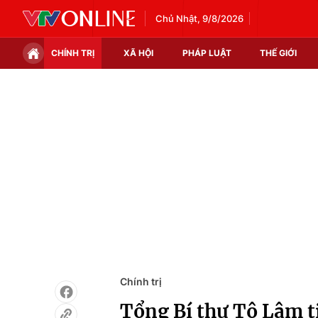
Chủ Nhật, 9/8/2026
CHÍNH TRỊ
XÃ HỘI
PHÁP LUẬT
THẾ GIỚI
Chính trị
Xã hội
Thế giới
Kinh tế
Tin tức
Tài chính
Thế giới đó đây
Thị trường
Câu chuyện quốc tế
Góc doanh nghiệp
Dữ liệu và đời sống
Chính trị
Tổng Bí thư Tô Lâm t