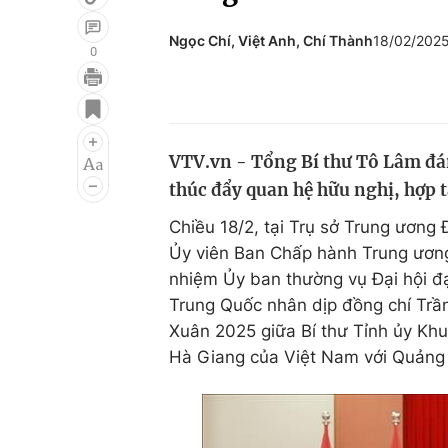
Ngọc Chí, Việt Anh, Chí Thành
18/02/202
0
Giải trí
Đời sống
Điện ảnh
Du lịch
VTV.vn - Tổng Bí thư Tô Lâm đán
Âm nhạc
Làm đẹp
thúc đẩy quan hệ hữu nghị, hợp t
Sao
Chất lượng cuộc sốn
Chiều 18/2, tại Trụ sở Trung ương
Ủy viên Ban Chấp hành Trung ương
nhiệm Ủy ban thường vụ Đại hội đạ
Trung Quốc nhân dịp đồng chí Trầ
Xuân 2025 giữa Bí thư Tỉnh ủy Kh
Hà Giang của Việt Nam với Quảng 