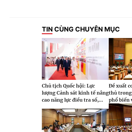
TIN CÙNG CHUYÊN MỤC
Chủ tịch Quốc hội: Lực
Đề xuất c
lượng Cảnh sát kinh tế nâng
thủ tron
cao năng lực điều tra số,...
phổ biến v