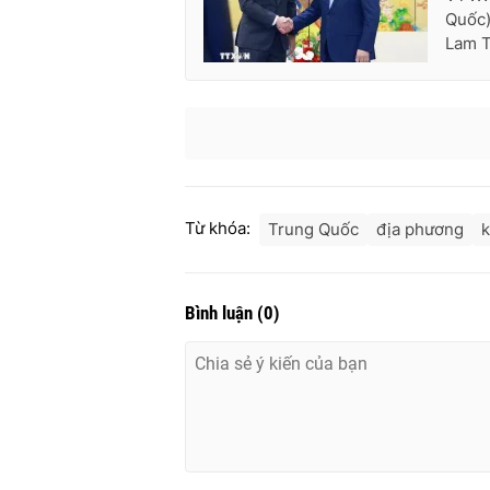
Quốc)
Lam T
Từ khóa:
Trung Quốc
địa phương
k
Bình luận
(
0
)