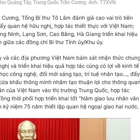
 thư Quảng Tây, Trung Quốc Trần Cương. Ảnh: TTXVN
 Cương, Tổng Bí thư Tô Lâm đánh giá cao vai trò tiên
y quan hệ hữu nghị, hợp tác thiết thực với Việt Nam;
g Ninh, Lạng Sơn, Cao Bằng, Hà Giang triển khai hiệu
giữa các đồng chí Bí thư Tỉnh ủy/Khu ủy.
 và các địa phương Việt Nam bám sát nhận thức chun
hị và triển khai hiệu quả hợp tác cùng có lợi về kinh tế
học công nghệ, đổi mới sáng tạo, trí tuệ nhân tạo…, đẩy
cửa khẩu thông minh nhằm tạo thuận lợi cho thông qua
ản của Việt Nam vào thị trường Trung Quốc, hợp tác
; đồng thời phối hợp triển khai tốt "Năm giao lưu nhân văn
kỷ niệm 75 năm thiết lập quan hệ ngoại giao hai nước.