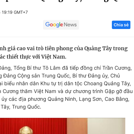
Góc ảnh
5 19:19 GMT+7
Chia sẻ
Giáo dục
Công nghệ
Tuyển sinh
Hitech Công ng
h giá cao vai trò tiên phong của Quảng Tây trong
Học trực tuyến
Sản phẩm
ác thiết thực với Việt Nam.
g
Thị trường
 Đảng, Tổng Bí thư Tô Lâm đã tiếp đồng chí Trần Cương,
Tư vấn
 Đảng Cộng sản Trung Quốc, Bí thư Đảng ủy, Chủ
i biểu nhân dân Khu tự trị dân tộc Choang Quảng Tây,
n Cương thăm Việt Nam và dự chương trình Gặp gỡ đầu
u ủy các địa phương Quảng Ninh, Lạng Sơn, Cao Bằng,
Tây, Trung Quốc.