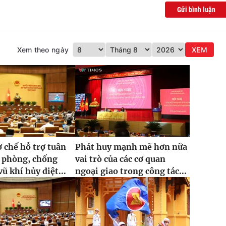
Gửi bình luận
Xem theo ngày
XEM
ơ chế hỗ trợ tuân
Phát huy mạnh mẽ hơn nữa
g phòng, chống
vai trò của các cơ quan
ũ khí hủy diệt...
ngoại giao trong công tác...