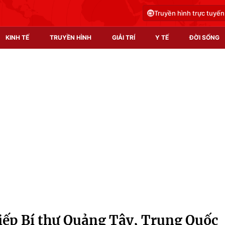
Truyền hình trực tuyến
KINH TẾ
TRUYỀN HÌNH
GIẢI TRÍ
Y TẾ
ĐỜI SỐNG
Pháp luật
Y tế
Truyền hình
Multimedia
Phim VTV
Video
Hậu trường
Shorts video
Nhân vật
Podcast
Khán giả
EMagazine
Giải sao mai
Photo
iếp Bí thư Quảng Tây, Trung Quốc
Infographic