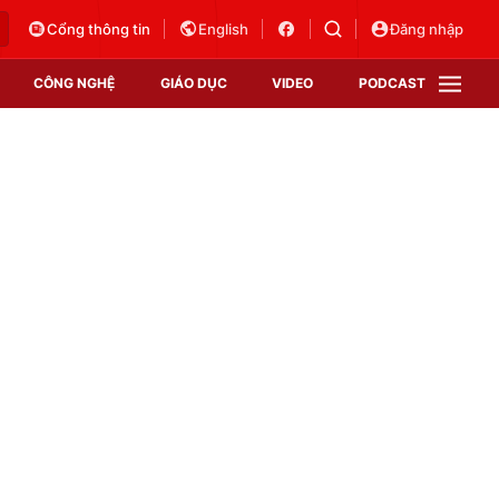
Cổng thông tin
English
Đăng nhập
CÔNG NGHỆ
GIÁO DỤC
VIDEO
PODCAST
VTV Money
VTV Thể thao
VTV Sức khoẻ
Bất động sản
Thị trường 24h
Tấm lòng Việt
Vươn mình bằng AI
VTV4
VTV8
VTV9
Lịch phát sóng
Giao lưu trực tuyến
Sự kiện