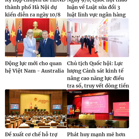
thành phố Hà Nội dự
luận về Luật sửa đổi 3
kiến diễn ra ngày 10/8
luật lĩnh vực ngân hàng
® Cấm sao chép dưới mọi hình thức nếu không có sự chấp
thuận bằng văn bản. Ghi rõ nguồn VTV.vn khi phát hành lại
thông tin từ website này.
Động lực mới cho quan
Chủ tịch Quốc hội: Lực
hệ Việt Nam - Australia
lượng Cảnh sát kinh tế
nâng cao năng lực điều
tra số, truy vết dòng tiền
Đề xuất cơ chế hỗ trợ
Phát huy mạnh mẽ hơn