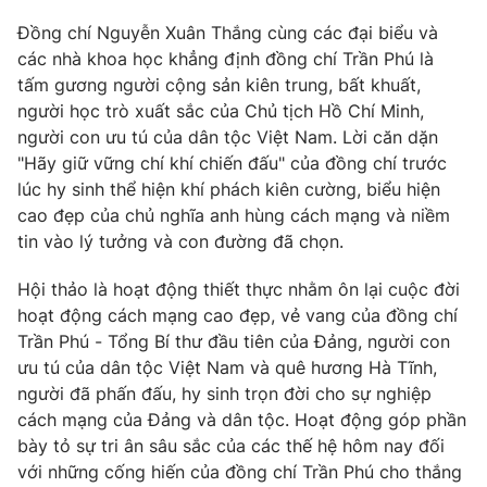
Giao lưu trực tuyến
Sản phẩm
Đồng chí Nguyễn Xuân Thắng cùng các đại biểu và
các nhà khoa học khẳng định đồng chí Trần Phú là
Lịch phát sóng
Thị trường
tấm gương người cộng sản kiên trung, bất khuất,
người học trò xuất sắc của Chủ tịch Hồ Chí Minh,
Tư vấn
người con ưu tú của dân tộc Việt Nam. Lời căn dặn
Chuyên mục khác
"Hãy giữ vững chí khí chiến đấu" của đồng chí trước
Emagazine
Podcast
lúc hy sinh thể hiện khí phách kiên cường, biểu hiện
cao đẹp của chủ nghĩa anh hùng cách mạng và niềm
tin vào lý tưởng và con đường đã chọn.
Photo
Infographic
Hội thảo là hoạt động thiết thực nhằm ôn lại cuộc đời
Video
Shorts video
hoạt động cách mạng cao đẹp, vẻ vang của đồng chí
Trần Phú - Tổng Bí thư đầu tiên của Đảng, người con
ưu tú của dân tộc Việt Nam và quê hương Hà Tĩnh,
VTV Money
VTV Thể thao
người đã phấn đấu, hy sinh trọn đời cho sự nghiệp
cách mạng của Đảng và dân tộc. Hoạt động góp phần
VTV Sức khoẻ
Bất động sản
bày tỏ sự tri ân sâu sắc của các thế hệ hôm nay đối
với những cống hiến của đồng chí Trần Phú cho thắng