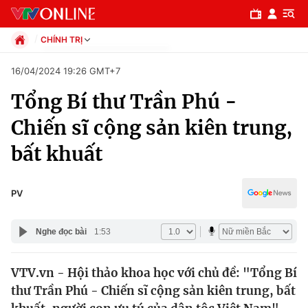
CHÍNH TRỊ
Chính trị
16/04/2024 19:26 GMT+7
Xã hội
Tổng Bí thư Trần Phú -
Pháp luật
Chuyên mục
Kinh tế
Chiến sĩ cộng sản kiên trung,
Thể thao
Chính trị
bất khuất
Truyền hình
Văn hóa - Giải trí
Xã hội
Y tế
PV
Đời sống
Pháp luật
Công nghệ
Nghe đọc bài
1:53
Giáo dục
Y tế
VTV.vn - Hội thảo khoa học với chủ đề: "Tổng Bí
thư Trần Phú - Chiến sĩ cộng sản kiên trung, bất
Thế giới