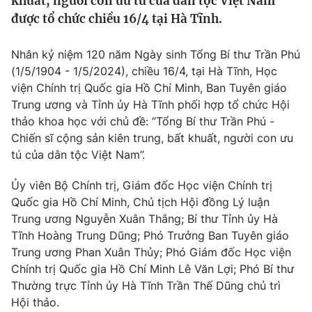
khuất, người con ưu tú của dân tộc Việt Nam"
Tin tức
được tổ chức chiều 16/4 tại Hà Tĩnh.
Kinh tế
Thế giới đó đây
Nhân kỷ niệm 120 năm Ngày sinh Tổng Bí thư Trần Phú
Tài chính
Dữ liệu và đời sống
(1/5/1904 - 1/5/2024), chiều 16/4, tại Hà Tĩnh, Học
Câu chuyện quốc tế
Thị trường
viện Chính trị Quốc gia Hồ Chí Minh, Ban Tuyên giáo
Trung ương và Tỉnh ủy Hà Tĩnh phối hợp tổ chức Hội
Truyền hình
Góc doanh nghiệp
thảo khoa học với chủ đề: “Tổng Bí thư Trần Phú -
Chiến sĩ cộng sản kiên trung, bất khuất, người con ưu
Phim VTV
Giải trí
tú của dân tộc Việt Nam”.
Hậu trường
Điện ảnh
Ủy viên Bộ Chính trị, Giám đốc Học viện Chính trị
Đời sống
Nhân vật
Quốc gia Hồ Chí Minh, Chủ tịch Hội đồng Lý luận
Âm nhạc
Trung ương Nguyễn Xuân Thắng; Bí thư Tỉnh ủy Hà
Du lịch
Khán giả
Giáo dục
Sao
Tĩnh Hoàng Trung Dũng; Phó Trưởng Ban Tuyên giáo
Làm đẹp
Giải sao mai
Trung ương Phan Xuân Thủy; Phó Giám đốc Học viện
Tuyển sinh
Chính trị Quốc gia Hồ Chí Minh Lê Văn Lợi; Phó Bí thư
Công nghệ
Chất lượng cuộc sống
Thường trực Tỉnh ủy Hà Tĩnh Trần Thế Dũng chủ trì
Học trực tuyến
Hitech Công nghệ tương lai
Hội thảo.