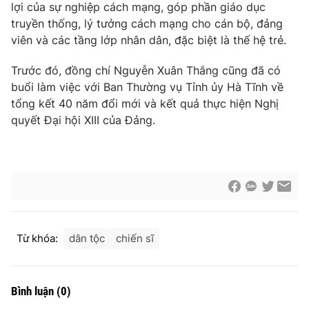
Thị trường 24h
lợi của sự nghiệp cách mạng, góp phần giáo dục
Tấm lòng Việt
truyền thống, lý tưởng cách mạng cho cán bộ, đảng
viên và các tầng lớp nhân dân, đặc biệt là thế hệ trẻ.
VTV4
Vươn mình bằng AI
Trước đó, đồng chí Nguyễn Xuân Thắng cũng đã có
VTV9
buổi làm việc với Ban Thường vụ Tỉnh ủy Hà Tĩnh về
VTV8
tổng kết 40 năm đổi mới và kết quả thực hiện Nghị
quyết Đại hội XIII của Đảng.
Liên hệ tòa soạn
English
THỜI BÁO VTV
Từ khóa:
dân tộc
chiến sĩ
Theo dõi báo trên
Bình luận
(
0
)
Cơ quan chủ quản:
Đài Truyền hình Việt Nam