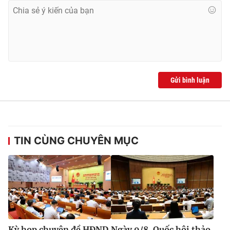
Cơ quan báo chí:
Thời báo VTV
Giấy phép hoạt động báo in và báo điện tử số 483/GP-BTTTT
cấp ngày 29/12/2023
Tổng Biên tập:
Vũ Thanh Thủy
Phó Tổng Biên tập:
Nguyễn Thị Mỹ Hạnh, Phạm Quốc Thắng,
Nguyễn Trọng Ninh
Gửi bình luận
Tổng đài VTV:
024.38 355 931 - 024.38 355 932
Ðiện thoại Thời báo VTV:
024.66 897 897
Email:
toasoan@vtv.vn
Liên hệ quảng cáo:
024-7300.7108
TIN CÙNG CHUYÊN MỤC
Kỳ họp chuyên đề HĐND
Ngày 9/8, Quốc hội thảo