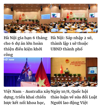
Hà Nội gia hạn 6 tháng
Hà Nội: Sáp nhập 2 sở,
cho 6 dự án lớn hoàn
thành lập 1 sở thuộc
thiện điều kiện khởi
UBND thành phố
công
Việt Nam - Australia xây
Ngày 10/8, Quốc hội
dựng, triển khai chiến
thảo luận về sửa đổi Luật
lược kết nối khoa học,
Người lao động Việt