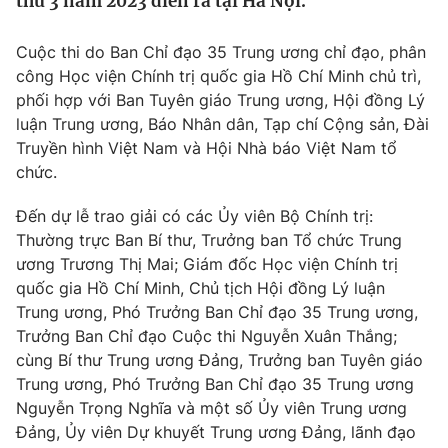
thứ 3 năm 2023 diễn ra tại Hà Nội.
Tin tức
Kinh tế
Cuộc thi do Ban Chỉ đạo 35 Trung ương chỉ đạo, phân
Thế giới đó đây
công Học viện Chính trị quốc gia Hồ Chí Minh chủ trì,
Tài chính
Dữ liệu và đời sống
phối hợp với Ban Tuyên giáo Trung ương, Hội đồng Lý
Câu chuyện quốc tế
Thị trường
luận Trung ương, Báo Nhân dân, Tạp chí Cộng sản, Đài
Truyền hình Việt Nam và Hội Nhà báo Việt Nam tổ
Truyền hình
Góc doanh nghiệp
chức.
Phim VTV
Giải trí
Đến dự lễ trao giải có các Ủy viên Bộ Chính trị:
Hậu trường
Thường trực Ban Bí thư, Trưởng ban Tổ chức Trung
Điện ảnh
ương Trương Thị Mai; Giám đốc Học viện Chính trị
Đời sống
Nhân vật
quốc gia Hồ Chí Minh, Chủ tịch Hội đồng Lý luận
Âm nhạc
Trung ương, Phó Trưởng Ban Chỉ đạo 35 Trung ương,
Du lịch
Khán giả
Giáo dục
Trưởng Ban Chỉ đạo Cuộc thi Nguyễn Xuân Thắng;
Sao
Làm đẹp
Giải sao mai
cùng Bí thư Trung ương Đảng, Trưởng ban Tuyên giáo
Tuyển sinh
Trung ương, Phó Trưởng Ban Chỉ đạo 35 Trung ương
Công nghệ
Chất lượng cuộc sống
Nguyễn Trọng Nghĩa và một số Ủy viên Trung ương
Học trực tuyến
Hitech Công nghệ tương lai
Đảng, Ủy viên Dự khuyết Trung ương Đảng, lãnh đạo