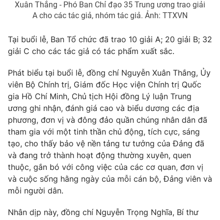
Xuân Thắng - Phó Ban Chỉ đạo 35 Trung ương trao giải
Thị trường 24h
Tấm lòng Việt
A cho các tác giả, nhóm tác giả. Ảnh: TTXVN
VTV4
Vươn mình bằng AI
Tại buổi lễ, Ban Tổ chức đã trao 10 giải A; 20 giải B; 32
giải C cho các tác giả có tác phẩm xuất sắc.
VTV9
VTV8
Phát biểu tại buổi lễ, đồng chí Nguyễn Xuân Thắng, Ủy
viên Bộ Chính trị, Giám đốc Học viện Chính trị Quốc
Liên hệ tòa soạn
English
gia Hồ Chí Minh, Chủ tịch Hội đồng Lý luận Trung
ương ghi nhận, đánh giá cao và biểu dương các địa
phương, đơn vị và đông đảo quần chúng nhân dân đã
tham gia với một tinh thần chủ động, tích cực, sáng
THỜI BÁO VTV
tạo, cho thấy bảo vệ nền tảng tư tưởng của Đảng đã
và đang trở thành hoạt động thường xuyên, quen
thuộc, gắn bó với công việc của các cơ quan, đơn vị
và cuộc sống hằng ngày của mỗi cán bộ, Đảng viên và
Theo dõi báo trên
mỗi người dân.
Nhân dịp này, đồng chí Nguyễn Trọng Nghĩa, Bí thư
Cơ quan chủ quản:
Đài Truyền hình Việt Nam