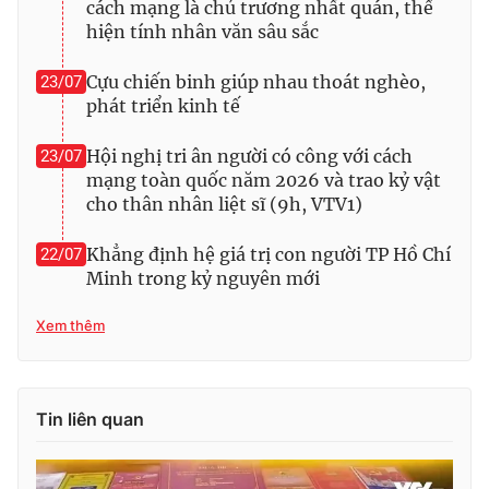
cách mạng là chủ trương nhất quán, thể
hiện tính nhân văn sâu sắc
Cựu chiến binh giúp nhau thoát nghèo,
23/07
® Cấm sao chép dưới mọi hình thức nếu không có sự chấp
phát triển kinh tế
thuận bằng văn bản. Ghi rõ nguồn VTV.vn khi phát hành lại
thông tin từ website này.
Hội nghị tri ân người có công với cách
23/07
mạng toàn quốc năm 2026 và trao kỷ vật
cho thân nhân liệt sĩ (9h, VTV1)
Khẳng định hệ giá trị con người TP Hồ Chí
22/07
Minh trong kỷ nguyên mới
Xem thêm
Tin liên quan