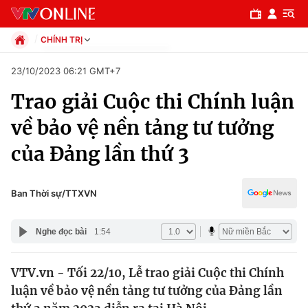
CHÍNH TRỊ
Chính trị
23/10/2023 06:21 GMT+7
Xã hội
Trao giải Cuộc thi Chính luận
Pháp luật
Chuyên mục
Kinh tế
về bảo vệ nền tảng tư tưởng
Thể thao
Chính trị
của Đảng lần thứ 3
Truyền hình
Văn hóa - Giải trí
Xã hội
Y tế
Ban Thời sự/TTXVN
Đời sống
Pháp luật
Công nghệ
Nghe đọc bài
1:54
Giáo dục
Y tế
VTV.vn - Tối 22/10, Lễ trao giải Cuộc thi Chính
luận về bảo vệ nền tảng tư tưởng của Đảng lần
Thế giới