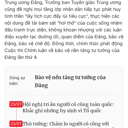
Trung ương Đảng, Trưởng ban Tuyên giáo Trung ương
Cơ quan báo chí:
Thời báo VTV
cũng đề nghị mọi tầng lớp nhân dân tiếp tục phát huy
Giấy phép hoạt động báo in và báo điện tử số 483/GP-BTTTT
tinh thần "lấy tích cực đẩy lùi tiêu cực", thực hiện các
cấp ngày 29/12/2023
nội dung đề tài bám sát "hơi thở" của cuộc sống nhằm
Tổng Biên tập:
Vũ Thanh Thủy
đấu tranh trực diện, không khoan nhượng với các luận
điệu xuyên tạc đường lối, quan điểm của Đảng, bảo vệ
Phó Tổng Biên tập:
Nguyễn Thị Mỹ Hạnh, Phạm Quốc Thắng,
Nguyễn Trọng Ninh
Đảng, bảo vệ chế độ. Đồng thời, chính thức phát động
Cuộc thi Chính luận về bảo vệ nền tảng tư tưởng của
Tổng đài VTV:
024.38 355 931 - 024.38 355 932
Đảng lần thứ 4.
Ðiện thoại Thời báo VTV:
024.66 897 897
Email:
toasoan@vtv.vn
Liên hệ quảng cáo:
024-7300.7108
Bảo vệ nền tảng tư tưởng của
Dòng sự
kiện:
Đảng
Hội nghị tri ân người có công toàn quốc:
23/07
Khắc ghi những hy sinh vì Tổ quốc
Thủ tướng: Chăm lo người có công với
23/07