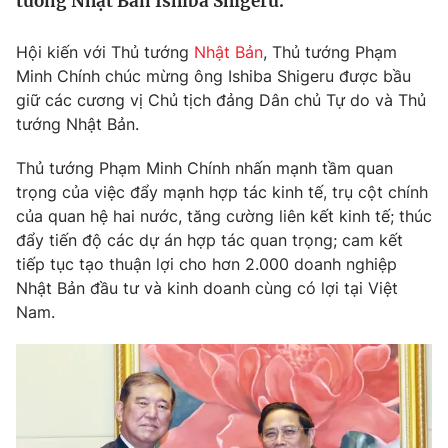
tướng Nhật Bản Ishiba Shigeru.
Tin tức
Kinh tế
Hội kiến với Thủ tướng
Nhật Bản
, Thủ tướng Phạm
Thế giới đó đây
Minh Chính chúc mừng ông Ishiba Shigeru được bầu
Tài chính
Dữ liệu và đời sống
giữ các cương vị Chủ tịch đảng Dân chủ Tự do và Thủ
Câu chuyện quốc tế
Thị trường
tướng Nhật Bản.
Truyền hình
Góc doanh nghiệp
Thủ tướng Phạm Minh Chính nhấn mạnh tầm quan
trọng của việc đẩy mạnh hợp tác kinh tế, trụ cột chính
Phim VTV
Giải trí
của quan hệ hai nước, tăng cường liên kết kinh tế; thúc
Hậu trường
đẩy tiến độ các dự án hợp tác quan trọng; cam kết
Điện ảnh
tiếp tục tạo thuận lợi cho hơn 2.000 doanh nghiệp
Đời sống
Nhân vật
Nhật Bản đầu tư và kinh doanh cùng có lợi tại Việt
Âm nhạc
Nam.
Du lịch
Khán giả
Giáo dục
Sao
Làm đẹp
Giải sao mai
Tuyển sinh
Công nghệ
Chất lượng cuộc sống
Học trực tuyến
Hitech Công nghệ tương lai