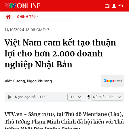
CHÍNH TRỊ
Chính trị
11/10/2024 13:06 GMT+7
Xã hội
Việt Nam cam kết tạo thuận
Pháp luật
Chuyên mục
Kinh tế
lợi cho hơn 2.000 doanh
Thể thao
Chính trị
nghiệp Nhật Bản
Truyền hình
Văn hóa - Giải trí
Xã hội
Y tế
Việt Cường, Ngọc Phương
Đời sống
Pháp luật
Công nghệ
Nghe đọc bài
1:09
Giáo dục
Y tế
VTV.vn - Sáng 11/10, tại Thủ đô Vientiane (Lào),
Thủ tướng Phạm Minh Chính đã hội kiến với Thủ
Thế giới