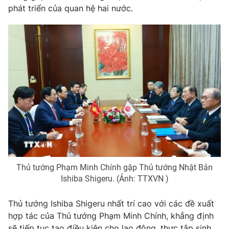
Thị trường 24h
Tấm lòng Việt
phát triển của quan hệ hai nước.
VTV4
Vươn mình bằng AI
VTV9
VTV8
Liên hệ tòa soạn
English
THỜI BÁO VTV
Thủ tướng Phạm Minh Chính gặp Thủ tướng Nhật Bản
Ishiba Shigeru. (Ảnh: TTXVN )
Theo dõi báo trên
Thủ tướng Ishiba Shigeru nhất trí cao với các đề xuất
hợp tác của Thủ tướng Phạm Minh Chính, khẳng định
Cơ quan chủ quản:
Đài Truyền hình Việt Nam
sẽ tiếp tục tạo điều kiện cho lao động, thực tập sinh