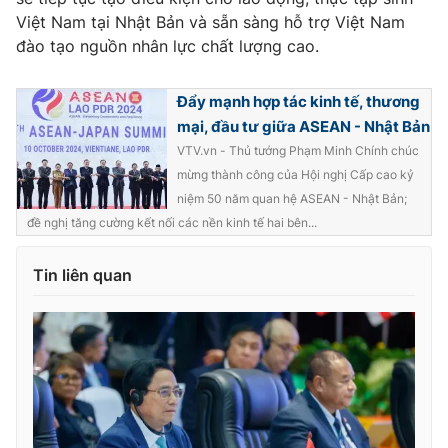
Việt Nam tại Nhật Bản và sẵn sàng hỗ trợ Việt Nam
Cơ quan báo chí:
Thời báo VTV
đào tạo nguồn nhân lực chất lượng cao.
Giấy phép hoạt động báo in và báo điện tử số 483/GP-BTTTT
cấp ngày 29/12/2023
Tổng Biên tập:
Vũ Thanh Thủy
Đẩy mạnh hợp tác kinh tế, thương
mại, đầu tư giữa ASEAN - Nhật Bản
Phó Tổng Biên tập:
Nguyễn Thị Mỹ Hạnh, Phạm Quốc Thắng,
Nguyễn Trọng Ninh
VTV.vn - Thủ tướng Phạm Minh Chính chúc
mừng thành công của Hội nghị Cấp cao kỷ
Tổng đài VTV:
024.38 355 931 - 024.38 355 932
niệm 50 năm quan hệ ASEAN - Nhật Bản;
Ðiện thoại Thời báo VTV:
024.66 897 897
đề nghị tăng cường kết nối các nền kinh tế hai bên...
Email:
toasoan@vtv.vn
Liên hệ quảng cáo:
024-7300.7108
Tin liên quan