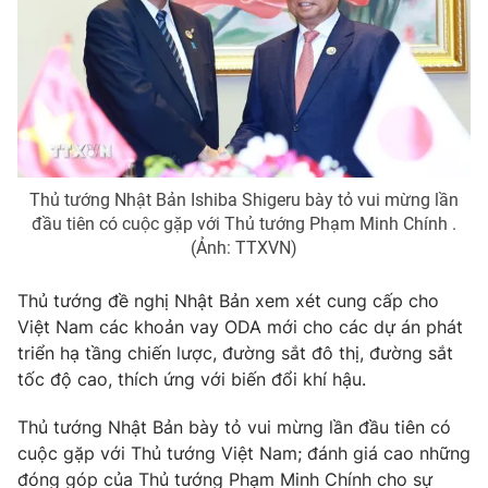
Giao lưu trực tuyến
Sản phẩm
Lịch phát sóng
Thị trường
Tư vấn
Chuyên mục khác
Emagazine
Podcast
Thủ tướng Nhật Bản Ishiba Shigeru bày tỏ vui mừng lần
đầu tiên có cuộc gặp với Thủ tướng Phạm Minh Chính .
Photo
Infographic
(Ảnh: TTXVN)
Thủ tướng đề nghị Nhật Bản xem xét cung cấp cho
Video
Shorts video
Việt Nam các khoản vay ODA mới cho các dự án phát
triển hạ tầng chiến lược, đường sắt đô thị, đường sắt
VTV Money
VTV Thể thao
tốc độ cao, thích ứng với biến đổi khí hậu.
Thủ tướng Nhật Bản bày tỏ vui mừng lần đầu tiên có
VTV Sức khoẻ
Bất động sản
cuộc gặp với Thủ tướng Việt Nam; đánh giá cao những
đóng góp của Thủ tướng Phạm Minh Chính cho sự