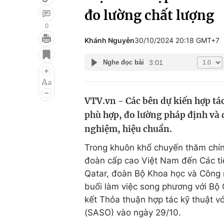
đo lường chất lượng
0
Khánh Nguyễn
30/10/2024 20:18 GMT+7
Giải trí
Đời sống
3:01
Nghe đọc bài
Điện ảnh
Du lịch
Âm nhạc
Làm đẹp
VTV.vn - Các bên dự kiến hợp tác
Sao
Chất lượng cuộc sốn
phù hợp, đo lường pháp định và 
nghiệm, hiệu chuẩn.
Trong khuôn khổ chuyến thăm chí
đoàn cấp cao Việt Nam đến Các ti
Qatar, đoàn Bộ Khoa học và Công
buổi làm việc song phương với Bộ 
kết Thỏa thuận hợp tác kỹ thuật v
(SASO) vào ngày 29/10.