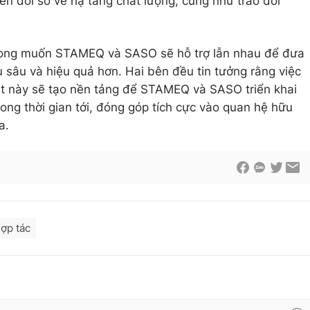
ển đổi số về hạ tầng chất lượng, cũng như trao đổi
ong muốn STAMEQ và SASO sẽ hỗ trợ lẫn nhau để đưa
u sâu và hiệu quả hơn. Hai bên đều tin tưởng rằng việc
ệt này sẽ tạo nền tảng để STAMEQ và SASO triển khai
rong thời gian tới, đóng góp tích cực vào quan hệ hữu
a.
ợp tác