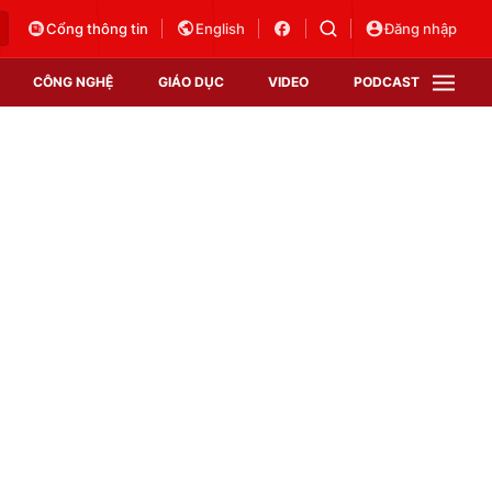
Cổng thông tin
English
Đăng nhập
CÔNG NGHỆ
GIÁO DỤC
VIDEO
PODCAST
VTV Money
VTV Thể thao
VTV Sức khoẻ
Bất động sản
Thị trường 24h
Tấm lòng Việt
Vươn mình bằng AI
VTV4
VTV8
VTV9
Lịch phát sóng
Giao lưu trực tuyến
Sự kiện