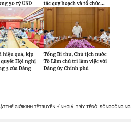
ơng 50 tỷ USD
tác quy hoạch và tổ chức...
i hiệu quả, kịp
Tổng Bí thư, Chủ tịch nước
 quyết Hội nghị
Tô Lâm chủ trì làm việc với
ng 3 của Đảng
Đảng ủy Chính phủ
UẬT
THẾ GIỚI
KINH TẾ
TRUYỀN HÌNH
GIẢI TRÍ
Y TẾ
ĐỜI SỐNG
CÔNG NG