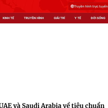
Truyền hình trực tuyến
KINH TẾ
TRUYỀN HÌNH
GIẢI TRÍ
Y TẾ
ĐỜI SỐNG
Pháp luật
Y tế
Truyền hình
Multimedia
Phim VTV
Video
Hậu trường
Shorts video
Nhân vật
Podcast
Khán giả
EMagazine
Giải sao mai
Photo
UAE và Saudi Arabia về tiêu chuẩn
Infographic