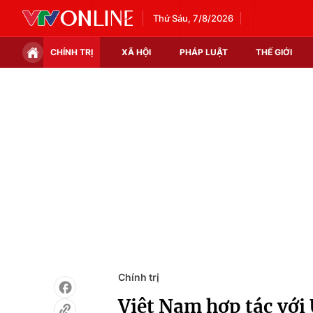
Thứ Sáu, 7/8/2026
CHÍNH TRỊ
XÃ HỘI
PHÁP LUẬT
THẾ GIỚI
Chính trị
Xã hội
Thế giới
Kinh tế
Tin tức
Tài chính
Thế giới đó đây
Thị trường
Câu chuyện quốc tế
Góc doanh nghiệp
Dữ liệu và đời sống
Chính trị
Việt Nam hợp tác với 