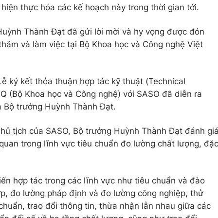
iện thực hóa các kế hoạch này trong thời gian tới.
 Huỳnh Thành Đạt đã gửi lời mời và hy vọng được đón
thăm và làm việc tại Bộ Khoa học và Công nghệ Việt
Lễ ký kết thỏa thuận hợp tác kỹ thuật (Technical
Q (Bộ Khoa học và Công nghệ) với SASO đã diễn ra
ủa Bộ trưởng Huỳnh Thành Đạt.
 Chủ tịch của SASO, Bộ trưởng Huỳnh Thành Đạt đánh gi
quan trong lĩnh vực tiêu chuẩn đo lường chất lượng, đặ
iến hợp tác trong các lĩnh vực như tiêu chuẩn và đào
ợp, đo lường pháp định và đo lường công nghiệp, thử
huẩn, trao đổi thông tin, thừa nhận lẫn nhau giữa các