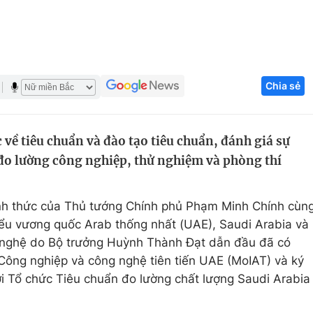
Góc ảnh
Giáo dục
Công nghệ
Chia sẻ
Tuyển sinh
Hitech Công ng
Học trực tuyến
Sản phẩm
 về tiêu chuẩn và đào tạo tiêu chuẩn, đánh giá sự
g
Thị trường
đo lường công nghiệp, thử nghiệm và phòng thí
Tư vấn
nh thức của Thủ tướng Chính phủ Phạm Minh Chính cùn
ểu vương quốc Arab thống nhất (UAE), Saudi Arabia và
 nghệ do Bộ trưởng Huỳnh Thành Đạt dẫn đầu đã có
Công nghiệp và công nghệ tiên tiến UAE (MoIAT) và ký
ới Tổ chức Tiêu chuẩn đo lường chất lượng Saudi Arabia