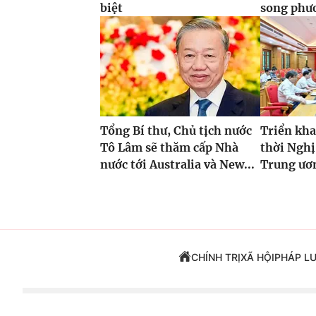
biệt
song phư
Tổng Bí thư, Chủ tịch nước
Triển kha
Tô Lâm sẽ thăm cấp Nhà
thời Nghị
nước tới Australia và New...
Trung ươ
CHÍNH TRỊ
XÃ HỘI
PHÁP L