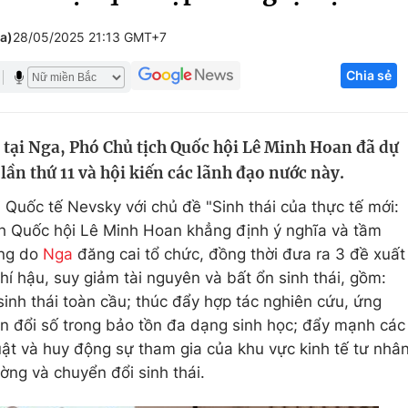
Góc ảnh
ga)
28/05/2025 21:13 GMT+7
Chia sẻ
Giáo dục
Công nghệ
Tuyển sinh
Hitech Công ng
tại Nga, Phó Chủ tịch Quốc hội Lê Minh Hoan đã dự
Học trực tuyến
Sản phẩm
lần thứ 11 và hội kiến các lãnh đạo nước này.
g
Thị trường
i Quốc tế Nevsky với chủ đề "Sinh thái của thực tế mới:
Tư vấn
ch Quốc hội Lê Minh Hoan khẳng định ý nghĩa và tầm
ơng do
Nga
đăng cai tổ chức, đồng thời đưa ra 3 đề xuất
hí hậu, suy giảm tài nguyên và bất ổn sinh thái, gồm:
 sinh thái toàn cầu; thúc đẩy hợp tác nghiên cứu, ứng
n đổi số trong bảo tồn đa dạng sinh học; đẩy mạnh các
huật và huy động sự tham gia của khu vực kinh tế tư nhâ
ờng và chuyển đổi sinh thái.