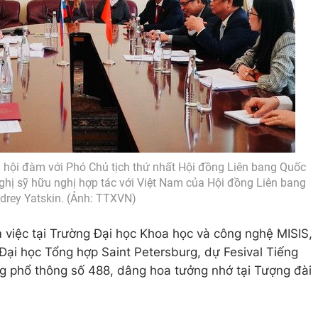
 hội đàm với Phó Chủ tịch thứ nhất Hội đồng Liên bang Quốc
ghị sỹ hữu nghị hợp tác với Việt Nam của Hội đồng Liên bang
drey Yatskin. (Ảnh: TTXVN)
 việc tại Trường Đại học Khoa học và công nghệ MISIS,
Đại học Tổng hợp Saint Petersburg, dự Fesival Tiếng
ng phổ thông số 488, dâng hoa tưởng nhớ tại Tượng đài