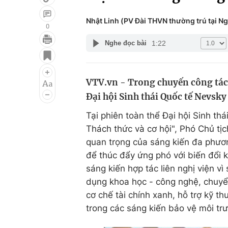
Nhật Linh (PV Đài THVN thường trú tại N
0
1:22
Nghe đọc bài
Giải trí
Đời sống
Điện ảnh
Du lịch
VTV.vn - Trong chuyến công tác 
Âm nhạc
Làm đẹp
Đại hội Sinh thái Quốc tế Nevsky 
Sao
Chất lượng cuộc sốn
Tại phiên toàn thể Đại hội Sinh thá
Thách thức và cơ hội", Phó Chủ tị
quan trọng của sáng kiến đa phư
để thúc đẩy ứng phó với biến đổi k
sáng kiến hợp tác liên nghị viện vì
dụng khoa học - công nghệ, chuyể
cơ chế tài chính xanh, hỗ trợ kỹ t
trong các sáng kiến bảo vệ môi trư