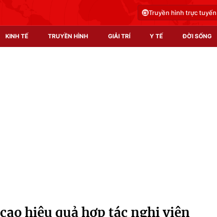
Truyền hình trực tuyến
KINH TẾ
TRUYỀN HÌNH
GIẢI TRÍ
Y TẾ
ĐỜI SỐNG
Pháp luật
Y tế
Truyền hình
Multimedia
Phim VTV
Video
Hậu trường
Shorts video
Nhân vật
Podcast
Khán giả
EMagazine
Giải sao mai
Photo
cao hiệu quả hợp tác nghị viện
Infographic