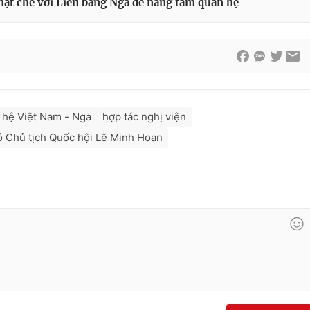
ặt chẽ với Liên bang Nga để nâng tầm quan hệ
 hệ Việt Nam - Nga
hợp tác nghị viện
 Chủ tịch Quốc hội Lê Minh Hoan