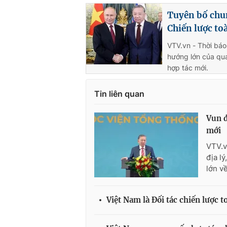
Tuyên bố chun
Chiến lược to
VTV.vn - Thời báo
hướng lớn của qua
hợp tác mới.
Tin liên quan
Vun đ
mới
VTV.v
địa l
lớn về
Việt Nam là Đối tác chiến lược 