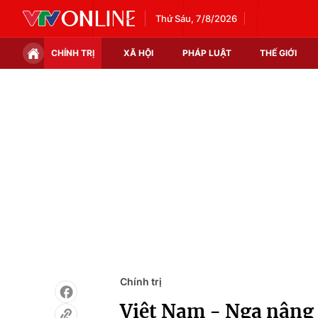
Thứ Sáu, 7/8/2026
CHÍNH TRỊ
XÃ HỘI
PHÁP LUẬT
THẾ GIỚI
Chính trị
Xã hội
Thế giới
Kinh tế
Tin tức
Tài chính
Thế giới đó đây
Thị trường
Câu chuyện quốc tế
Góc doanh nghiệp
Dữ liệu và đời sống
Chính trị
Việt Nam - Nga nâng 