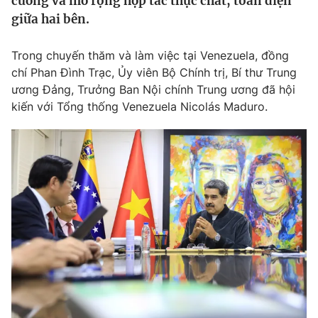
cường và mở rộng hợp tác thực chất, toàn diện
Tin tức
giữa hai bên.
Kinh tế
Thế giới đó đây
Trong chuyến thăm và làm việc tại Venezuela, đồng
Tài chính
Dữ liệu và đời sống
chí Phan Đình Trạc, Ủy viên Bộ Chính trị, Bí thư Trung
Câu chuyện quốc tế
Thị trường
ương Đảng, Trưởng Ban Nội chính Trung ương đã hội
kiến với Tổng thống Venezuela Nicolás Maduro.
Truyền hình
Góc doanh nghiệp
Phim VTV
Giải trí
Hậu trường
Điện ảnh
Đời sống
Nhân vật
Âm nhạc
Du lịch
Khán giả
Giáo dục
Sao
Làm đẹp
Giải sao mai
Tuyển sinh
Công nghệ
Chất lượng cuộc sống
Học trực tuyến
Hitech Công nghệ tương lai