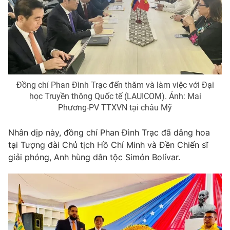
Cơ quan báo chí:
Thời báo VTV
Giấy phép hoạt động báo in và báo điện tử số 483/GP-BTTTT
cấp ngày 29/12/2023
Tổng Biên tập:
Vũ Thanh Thủy
Phó Tổng Biên tập:
Nguyễn Thị Mỹ Hạnh, Phạm Quốc Thắng,
Nguyễn Trọng Ninh
Đồng chí Phan Đình Trạc đến thăm và làm việc với Đại
Tổng đài VTV:
024.38 355 931 - 024.38 355 932
học Truyền thông Quốc tế (LAUICOM). Ảnh: Mai
Ðiện thoại Thời báo VTV:
024.66 897 897
Phương-PV TTXVN tại châu Mỹ
Email:
toasoan@vtv.vn
Nhân dịp này, đồng chí Phan Đình Trạc đã dâng hoa
Liên hệ quảng cáo:
024-7300.7108
tại Tượng đài Chủ tịch Hồ Chí Minh và Đền Chiến sĩ
giải phóng, Anh hùng dân tộc Simón Bolívar.