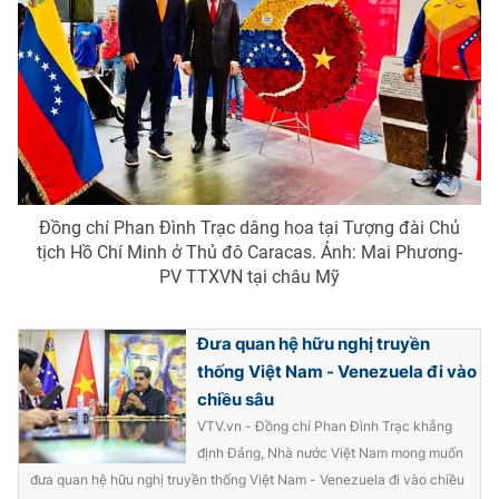
® Cấm sao chép dưới mọi hình thức nếu không có sự chấp
thuận bằng văn bản. Ghi rõ nguồn VTV.vn khi phát hành lại
thông tin từ website này.
Đồng chí Phan Đình Trạc dâng hoa tại Tượng đài Chủ
tịch Hồ Chí Minh ở Thủ đô Caracas. Ảnh: Mai Phương-
PV TTXVN tại châu Mỹ
Đưa quan hệ hữu nghị truyền
thống Việt Nam - Venezuela đi vào
chiều sâu
VTV.vn - Đồng chí Phan Đình Trạc khẳng
định Đảng, Nhà nước Việt Nam mong muốn
đưa quan hệ hữu nghị truyền thống Việt Nam - Venezuela đi vào chiều