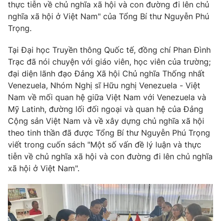
thực tiễn về chủ nghĩa xã hội và con đường đi lên chủ
Thị trường 24h
Tấm lòng Việt
nghĩa xã hội ở Việt Nam" của Tổng Bí thư Nguyễn Phú
Trọng.
VTV4
Vươn mình bằng AI
Tại Đại học Truyền thông Quốc tế, đồng chí Phan Đình
Trạc đã nói chuyện với giáo viên, học viên của trường;
VTV9
VTV8
đại diện lãnh đạo Đảng Xã hội Chủ nghĩa Thống nhất
Venezuela, Nhóm Nghị sĩ Hữu nghị Venezuela - Việt
Liên hệ tòa soạn
English
Nam về mối quan hệ giữa Việt Nam với Venezuela và
Mỹ Latinh, đường lối đối ngoại và quan hệ của Đảng
Cộng sản Việt Nam và về xây dựng chủ nghĩa xã hội
theo tinh thần đã được Tổng Bí thư Nguyễn Phú Trọng
THỜI BÁO VTV
viết trong cuốn sách "Một số vấn đề lý luận và thực
tiễn về chủ nghĩa xã hội và con đường đi lên chủ nghĩa
xã hội ở Việt Nam".
Theo dõi báo trên
Cơ quan chủ quản:
Đài Truyền hình Việt Nam