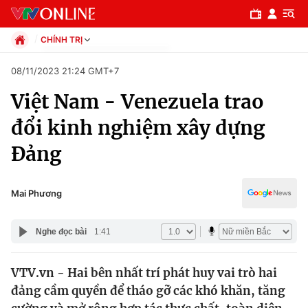
CHÍNH TRỊ
Chính trị
08/11/2023 21:24 GMT+7
Xã hội
Việt Nam - Venezuela trao
Pháp luật
Chuyên mục
Kinh tế
đổi kinh nghiệm xây dựng
Thể thao
Chính trị
Đảng
Truyền hình
Văn hóa - Giải trí
Xã hội
Y tế
Mai Phương
Đời sống
Pháp luật
Công nghệ
Nghe đọc bài
1:41
Giáo dục
Y tế
VTV.vn - Hai bên nhất trí phát huy vai trò hai
đảng cầm quyền để tháo gỡ các khó khăn, tăng
Thế giới