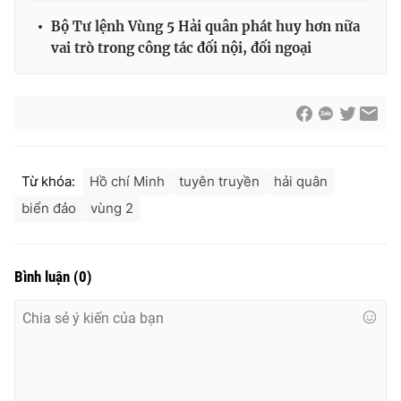
Bộ Tư lệnh Vùng 5 Hải quân phát huy hơn nữa
vai trò trong công tác đối nội, đối ngoại
® Cấm sao chép dưới mọi hình thức nếu không có sự chấp
thuận bằng văn bản. Ghi rõ nguồn VTV.vn khi phát hành lại
thông tin từ website này.
Từ khóa:
Hồ chí Minh
tuyên truyền
hải quân
biển đảo
vùng 2
Bình luận
(
0
)