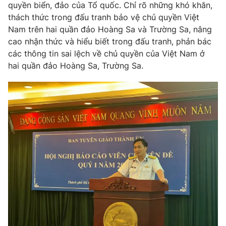
Giao lưu trực tuyến
quyền biển, đảo của Tổ quốc. Chỉ rõ những khó khăn,
Sản phẩm
thách thức trong đấu tranh bảo vệ chủ quyền Việt
Lịch phát sóng
Nam trên hai quần đảo Hoàng Sa và Trường Sa, nâng
Thị trường
cao nhận thức và hiểu biết trong đấu tranh, phản bác
Tư vấn
các thông tin sai lệch về chủ quyền của Việt Nam ở
hai quần đảo Hoàng Sa, Trường Sa.
Chuyên mục khác
Emagazine
Podcast
Photo
Infographic
Video
Shorts video
VTV Money
VTV Thể thao
VTV Sức khoẻ
Bất động sản