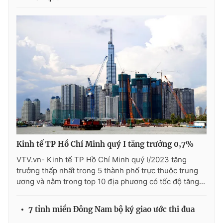
Cơ quan báo chí:
Thời báo VTV
Giấy phép hoạt động báo in và báo điện tử số 483/GP-BTTTT
cấp ngày 29/12/2023
Tổng Biên tập:
Vũ Thanh Thủy
Phó Tổng Biên tập:
Nguyễn Thị Mỹ Hạnh, Phạm Quốc Thắng,
Nguyễn Trọng Ninh
Tổng đài VTV:
024.38 355 931 - 024.38 355 932
Ðiện thoại Thời báo VTV:
024.66 897 897
Email:
toasoan@vtv.vn
Liên hệ quảng cáo:
024-7300.7108
Kinh tế TP Hồ Chí Minh quý I tăng trưởng 0,7%
VTV.vn- Kinh tế TP Hồ Chí Minh quý I/2023 tăng
trưởng thấp nhất trong 5 thành phố trực thuộc trung
ương và nằm trong top 10 địa phương có tốc độ tăng...
7 tỉnh miền Đông Nam bộ ký giao ước thi đua