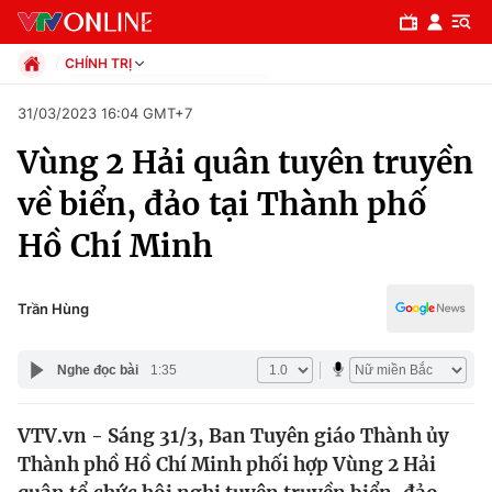
CHÍNH TRỊ
Chính trị
31/03/2023 16:04 GMT+7
Xã hội
Vùng 2 Hải quân tuyên truyền
Pháp luật
Chuyên mục
Kinh tế
về biển, đảo tại Thành phố
Thể thao
Chính trị
Hồ Chí Minh
Truyền hình
Văn hóa - Giải trí
Xã hội
Y tế
Trần Hùng
Đời sống
Pháp luật
Công nghệ
Nghe đọc bài
1:35
Giáo dục
Y tế
VTV.vn - Sáng 31/3, Ban Tuyên giáo Thành ủy
Thành phồ Hồ Chí Minh phối hợp Vùng 2 Hải
Thế giới