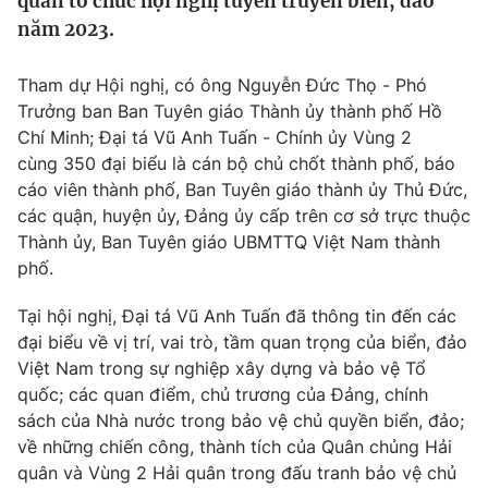
quân tổ chức hội nghị tuyên truyền biển, đảo
Tin tức
năm 2023.
Kinh tế
Thế giới đó đây
Tham dự Hội nghị, có ông Nguyễn Đức Thọ - Phó
Tài chính
Dữ liệu và đời sống
Trưởng ban Ban Tuyên giáo Thành ủy thành phố Hồ
Câu chuyện quốc tế
Thị trường
Chí Minh; Đại tá Vũ Anh Tuấn - Chính ủy Vùng 2
cùng 350 đại biểu là cán bộ chủ chốt thành phố, báo
Truyền hình
Góc doanh nghiệp
cáo viên thành phố, Ban Tuyên giáo thành ủy Thủ Đức,
các quận, huyện ủy, Đảng ủy cấp trên cơ sở trực thuộc
Phim VTV
Giải trí
Thành ủy, Ban Tuyên giáo UBMTTQ Việt Nam thành
Hậu trường
phố.
Điện ảnh
Đời sống
Nhân vật
Tại hội nghị, Đại tá Vũ Anh Tuấn đã thông tin đến các
Âm nhạc
đại biểu về vị trí, vai trò, tầm quan trọng của biển, đảo
Du lịch
Khán giả
Giáo dục
Sao
Việt Nam trong sự nghiệp xây dựng và bảo vệ Tổ
Làm đẹp
Giải sao mai
quốc; các quan điểm, chủ trương của Đảng, chính
Tuyển sinh
sách của Nhà nước trong bảo vệ chủ quyền biển, đảo;
Công nghệ
Chất lượng cuộc sống
về những chiến công, thành tích của Quân chủng Hải
Học trực tuyến
Hitech Công nghệ tương lai
quân và Vùng 2 Hải quân trong đấu tranh bảo vệ chủ