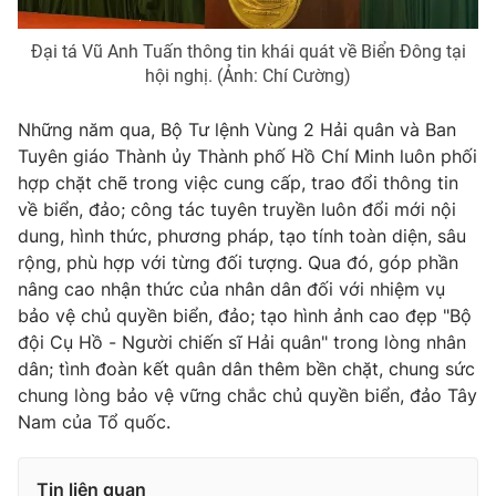
Thị trường 24h
Tấm lòng Việt
Đại tá Vũ Anh Tuấn thông tin khái quát về Biển Đông tại
VTV4
Vươn mình bằng AI
hội nghị. (Ảnh: Chí Cường)
Những năm qua, Bộ Tư lệnh Vùng 2 Hải quân và Ban
VTV9
VTV8
Tuyên giáo Thành ủy Thành phố Hồ Chí Minh luôn phối
hợp chặt chẽ trong việc cung cấp, trao đổi thông tin
Liên hệ tòa soạn
English
về biển, đảo; công tác tuyên truyền luôn đổi mới nội
dung, hình thức, phương pháp, tạo tính toàn diện, sâu
rộng, phù hợp với từng đối tượng. Qua đó, góp phần
nâng cao nhận thức của nhân dân đối với nhiệm vụ
bảo vệ chủ quyền biển, đảo; tạo hình ảnh cao đẹp "Bộ
THỜI BÁO VTV
đội Cụ Hồ - Người chiến sĩ Hải quân" trong lòng nhân
dân; tình đoàn kết quân dân thêm bền chặt, chung sức
chung lòng bảo vệ vững chắc chủ quyền biển, đảo Tây
Nam của Tổ quốc.
Theo dõi báo trên
Tin liên quan
Cơ quan chủ quản:
Đài Truyền hình Việt Nam