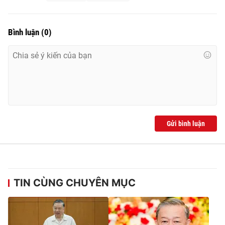
Bình luận
(
0
)
® Cấm sao chép dưới mọi hình thức nếu không có sự chấp
thuận bằng văn bản. Ghi rõ nguồn VTV.vn khi phát hành lại
thông tin từ website này.
Gửi bình luận
TIN CÙNG CHUYÊN MỤC