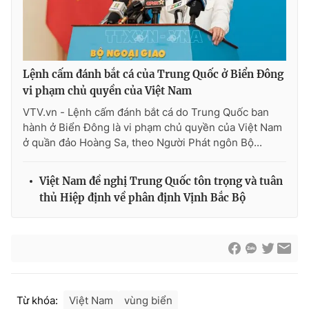
Cơ quan báo chí:
Thời báo VTV
Giấy phép hoạt động báo in và báo điện tử số 483/GP-BTTTT
cấp ngày 29/12/2023
Tổng Biên tập:
Vũ Thanh Thủy
Lệnh cấm đánh bắt cá của Trung Quốc ở Biển Đông
Phó Tổng Biên tập:
Nguyễn Thị Mỹ Hạnh, Phạm Quốc Thắng,
vi phạm chủ quyền của Việt Nam
Nguyễn Trọng Ninh
VTV.vn - Lệnh cấm đánh bắt cá do Trung Quốc ban
Tổng đài VTV:
024.38 355 931 - 024.38 355 932
hành ở Biển Đông là vi phạm chủ quyền của Việt Nam
Ðiện thoại Thời báo VTV:
024.66 897 897
ở quần đảo Hoàng Sa, theo Người Phát ngôn Bộ...
Email:
toasoan@vtv.vn
Liên hệ quảng cáo:
024-7300.7108
Việt Nam đề nghị Trung Quốc tôn trọng và tuân
thủ Hiệp định về phân định Vịnh Bắc Bộ
Từ khóa:
Việt Nam
vùng biển