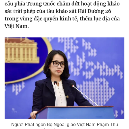
cầu phía Trung Quốc chấm dứt hoạt động khảo
Tin tức
sát trái phép của tàu khảo sát Hải Dương 26
Kinh tế
trong vùng đặc quyền kinh tế, thềm lục địa của
Thế giới đó đây
Tài chính
Việt Nam.
Dữ liệu và đời sống
Câu chuyện quốc tế
Thị trường
Truyền hình
Góc doanh nghiệp
Phim VTV
Giải trí
Hậu trường
Điện ảnh
Đời sống
Nhân vật
Âm nhạc
Du lịch
Khán giả
Giáo dục
Sao
Làm đẹp
Giải sao mai
Tuyển sinh
Công nghệ
Chất lượng cuộc sống
Học trực tuyến
Hitech Công nghệ tương lai
Người Phát ngôn Bộ Ngoại giao Việt Nam Phạm Thu