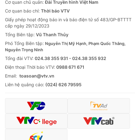
Cơ quan chủ quản:
Đài Truyền hình Việt Nam
Cơ quan báo chí:
Thời báo VTV
Giấy phép hoạt động báo in và báo điện tử số 483/GP-BTTTT
cấp ngày 29/12/2023
Tổng Biên tập:
Vũ Thanh Thủy
Phó Tổng Biên tập:
Nguyễn Thị Mỹ Hạnh, Phạm Quốc Thắng,
Nguyễn Trọng Ninh
Tổng đài VTV:
024.38 355 931 - 024.38 355 932
Ðiện thoại Thời báo VTV:
0988 671 671
Email:
toasoan@vtv.vn
Liên hệ quảng cáo:
(024) 626 79595