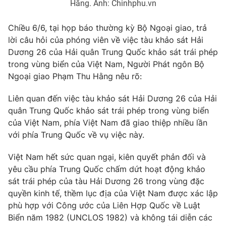
Giao lưu trực tuyến
Hằng. Ảnh: Chinhphu.vn
Sản phẩm
Chiều 6/6, tại họp báo thường kỳ Bộ Ngoại giao, trả
Lịch phát sóng
Thị trường
lời câu hỏi của phóng viên về việc tàu khảo sát Hải
Tư vấn
Dương 26 của Hải quân Trung Quốc khảo sát trái phép
trong vùng biển của Việt Nam, Người Phát ngôn Bộ
Chuyên mục khác
Ngoại giao Phạm Thu Hằng nêu rõ:
Emagazine
Podcast
Liên quan đến việc tàu khảo sát Hải Dương 26 của Hải
quân Trung Quốc khảo sát trái phép trong vùng biển
Photo
Infographic
của Việt Nam, phía Việt Nam đã giao thiệp nhiều lần
với phía Trung Quốc về vụ việc này.
Video
Shorts video
Việt Nam hết sức quan ngại, kiên quyết phản đối và
yêu cầu phía Trung Quốc chấm dứt hoạt động khảo
VTV Money
VTV Thể thao
sát trái phép của tàu Hải Dương 26 trong vùng đặc
quyền kinh tế, thềm lục địa của Việt Nam được xác lập
VTV Sức khoẻ
Bất động sản
phù hợp với Công ước của Liên Hợp Quốc về Luật
Biển năm 1982 (UNCLOS 1982) và không tái diễn các