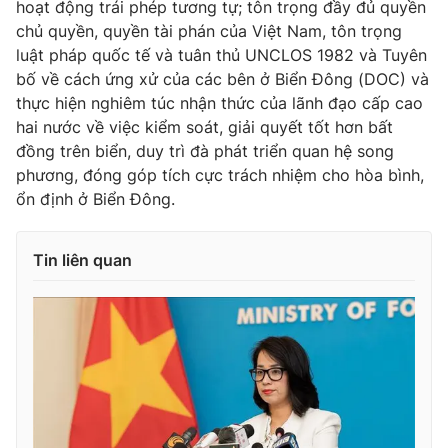
hoạt động trái phép tương tự; tôn trọng đầy đủ quyền
Thị trường 24h
Tấm lòng Việt
chủ quyền, quyền tài phán của Việt Nam, tôn trọng
luật pháp quốc tế và tuân thủ UNCLOS 1982 và Tuyên
VTV4
Vươn mình bằng AI
bố về cách ứng xử của các bên ở Biển Đông (DOC) và
thực hiện nghiêm túc nhận thức của lãnh đạo cấp cao
VTV9
VTV8
hai nước về việc kiểm soát, giải quyết tốt hơn bất
đồng trên biển, duy trì đà phát triển quan hệ song
phương, đóng góp tích cực trách nhiệm cho hòa bình,
Liên hệ tòa soạn
English
ổn định ở Biển Đông.
Tin liên quan
THỜI BÁO VTV
Theo dõi báo trên
Cơ quan chủ quản:
Đài Truyền hình Việt Nam