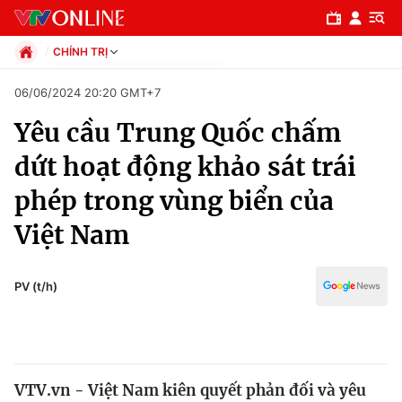
CHÍNH TRỊ
Chính trị
06/06/2024 20:20 GMT+7
Xã hội
Yêu cầu Trung Quốc chấm
Pháp luật
Chuyên mục
Kinh tế
dứt hoạt động khảo sát trái
Thể thao
Chính trị
phép trong vùng biển của
Truyền hình
Văn hóa - Giải trí
Việt Nam
Xã hội
Y tế
Đời sống
Pháp luật
PV (t/h)
Công nghệ
Giáo dục
Y tế
Thế giới
VTV.vn - Việt Nam kiên quyết phản đối và yêu