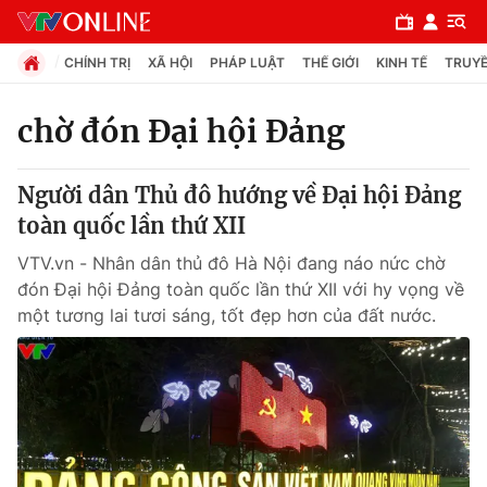
CHÍNH TRỊ
XÃ HỘI
PHÁP LUẬT
THẾ GIỚI
KINH TẾ
TRUYỀ
chờ đón Đại hội Đảng
Chuyên mục
Người dân Thủ đô hướng về Đại hội Đảng
Chính trị
toàn quốc lần thứ XII
VTV.vn - Nhân dân thủ đô Hà Nội đang náo nức chờ
Xã hội
đón Đại hội Đảng toàn quốc lần thứ XII với hy vọng về
một tương lai tươi sáng, tốt đẹp hơn của đất nước.
Pháp luật
Y tế
Thế giới