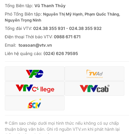
Giao lưu trực tuyến
Tổng Biên tập:
Vũ Thanh Thủy
Sản phẩm
Phó Tổng Biên tập:
Nguyễn Thị Mỹ Hạnh, Phạm Quốc Thắng,
Lịch phát sóng
Thị trường
Nguyễn Trọng Ninh
Tổng đài VTV:
024.38 355 931 - 024.38 355 932
Tư vấn
Ðiện thoại Thời báo VTV:
0988 671 671
Chuyên mục khác
Email:
toasoan@vtv.vn
Emagazine
Podcast
Liên hệ quảng cáo:
(024) 626 79595
Photo
Infographic
Video
Shorts video
VTV Money
VTV Thể thao
VTV Sức khoẻ
Bất động sản
® Cấm sao chép dưới mọi hình thức nếu không có sự chấp
thuận bằng văn bản. Ghi rõ nguồn VTV.vn khi phát hành lại