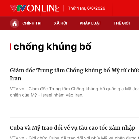
Thứ Năm, 6/8/2026
CHÍNH TRỊ
XÃ HỘI
PHÁP LUẬT
THẾ GIỚI
Chính trị
Xã hội
chống khủng bố
Thế giới
Kinh tế
Giám đốc Trung tâm Chống khủng bố Mỹ từ chức 
Tin tức
Tài chính
Iran
Thế giới đó đây
Thị trường
VTV.vn - Giám đốc Trung tâm Chống khủng bố quốc gia Mỹ Joe
chiến của Mỹ - Israel nhằm vào Iran.
Câu chuyện quốc tế
Góc doanh nghiệp
Dữ liệu và đời sống
Cuba và Mỹ trao đổi về vụ tàu cao tốc xâm nhập
VTV.vn - Giới chức Cuba đã trao đổi với phía Mỹ và nhận được t