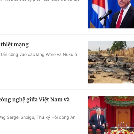
Góc ảnh
Giáo dục
Công nghệ
Tuyển sinh
Hitech Công ng
 thiệt mạng
Học trực tuyến
Sản phẩm
ộc tấn công vào các làng Woro và Nuku ở
g
Thị trường
Tư vấn
 công nghệ giữa Việt Nam và
ướng Sergei Shoigu, Thư ký Hội đồng An