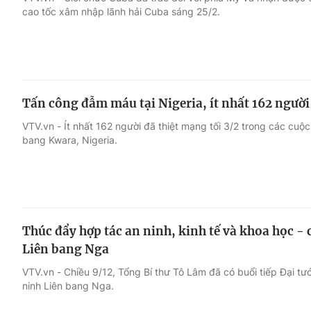
cao tốc xâm nhập lãnh hải Cuba sáng 25/2.
Giải trí
Đời sống
Điện ảnh
Du lịch
Tấn công đẫm máu tại Nigeria, ít nhất 162 người
Âm nhạc
Làm đẹp
VTV.vn - Ít nhất 162 người đã thiệt mạng tối 3/2 trong các cu
bang Kwara, Nigeria.
Sao
Chất lượng cuộc sốn
Thúc đẩy hợp tác an ninh, kinh tế và khoa học -
Liên bang Nga
VTV.vn - Chiều 9/12, Tổng Bí thư Tô Lâm đã có buổi tiếp Đại t
ninh Liên bang Nga.