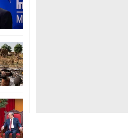
Liên hệ toà soạn
hệ tương lai