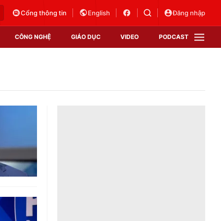
Cổng thông tin
English
Đăng nhập
CÔNG NGHỆ
GIÁO DỤC
VIDEO
PODCAST
VTV Money
VTV Thể thao
VTV Sức khoẻ
Bất động sản
Thị trường 24h
Tấm lòng Việt
Vươn mình bằng AI
VTV4
VTV8
VTV9
Lịch phát sóng
Giao lưu trực tuyến
Sự kiện