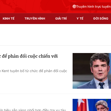
Truyền hình trực tuyến
KINH TẾ
TRUYỀN HÌNH
GIẢI TRÍ
Y TẾ
ĐỜI SỐNG
Pháp luật
Y tế
Truyền hình
Multimedia
để phản đối cuộc chiến với
Phim VTV
Video
Hậu trường
Shorts video
 Kent tuyên bố từ chức để phản đối cuộc
Nhân vật
Podcast
Khán giả
EMagazine
Giải sao mai
Photo
Infographic
ín hiệu sẵn sàng phối hợp điều tra vụ tàu