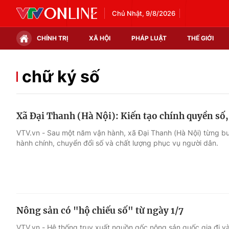
Chủ Nhật, 9/8/2026
CHÍNH TRỊ
XÃ HỘI
PHÁP LUẬT
THẾ GIỚI
Chính trị
Xã hội
chữ ký số
Thế giới
Kinh tế
Xã Đại Thanh (Hà Nội): Kiến tạo chính quyền số,
Tin tức
Tài chính
VTV.vn - Sau một năm vận hành, xã Đại Thanh (Hà Nội) từng bư
hành chính, chuyển đổi số và chất lượng phục vụ người dân.
Thế giới đó đây
Thị trường
Câu chuyện quốc tế
Góc doanh nghiệp
Dữ liệu và đời sống
Nông sản có "hộ chiếu số" từ ngày 1/7
VTV.vn - Hệ thống truy xuất nguồn gốc nông sản quốc gia đi 