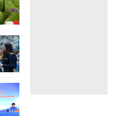
Liên hệ toà soạn
hệ tương lai