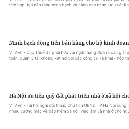
tích hợp, tạo nền tảng minh bạch và nâng cao năng lực xuất kh
Giải trí
Đời sống
Điện ảnh
Du lịch
Minh bạch dòng tiền bán hàng cho hộ kinh doa
Âm nhạc
Làm đẹp
VTV.vn - Cục Thuế đã phối hợp với ngân hàng đưa ra các giải p
toán, quản lý tài khoản, kết nối với các công cụ kê khai - nộp t
Sao
Chất lượng cuộc sốn
Hà Nội ưu tiên quỹ đất phát triển nhà ở xã hội c
VTV.vn - Tại hội nghị đối thoại, Chủ tịch UBND TP Hà Nội cùng 
nhiều vướng mắc về bảo hiểm xã hội, việc làm và nhà ở cho ngư