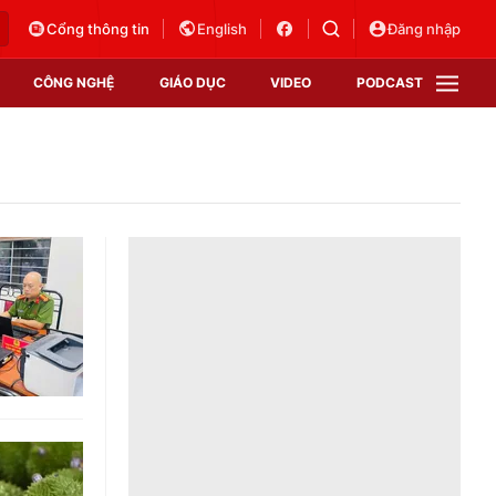
Cổng thông tin
English
Đăng nhập
CÔNG NGHỆ
GIÁO DỤC
VIDEO
PODCAST
VTV Money
VTV Thể thao
VTV Sức khoẻ
Bất động sản
Thị trường 24h
Tấm lòng Việt
Vươn mình bằng AI
VTV4
VTV8
VTV9
Lịch phát sóng
Giao lưu trực tuyến
Sự kiện