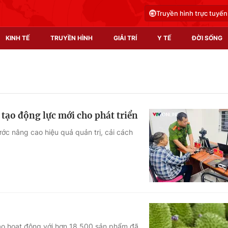
Truyền hình trực tuyến
KINH TẾ
TRUYỀN HÌNH
GIẢI TRÍ
Y TẾ
ĐỜI SỐNG
Pháp luật
Y tế
Truyền hình
Multimedia
 tạo động lực mới cho phát triển
Phim VTV
Video
ớc nâng cao hiệu quả quản trị, cải cách
Hậu trường
Shorts video
Nhân vật
Podcast
Khán giả
EMagazine
Giải sao mai
Photo
Infographic
vào hoạt động với hơn 18.500 sản phẩm đã