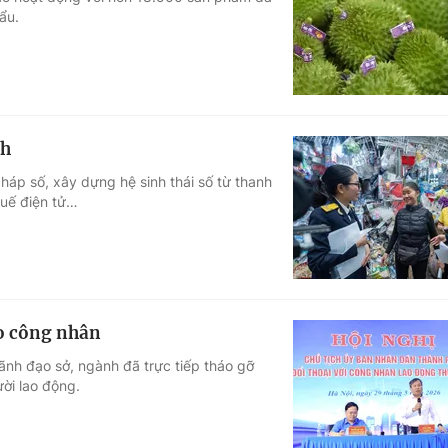
ẩu.
Góc ảnh
Giáo dục
Công nghệ
Tuyển sinh
Hitech Công ng
nh
Học trực tuyến
Sản phẩm
háp số, xây dựng hệ sinh thái số từ thanh
huế điện tử…
g
Thị trường
Tư vấn
ho công nhân
lãnh đạo sở, ngành đã trực tiếp tháo gỡ
ời lao động.