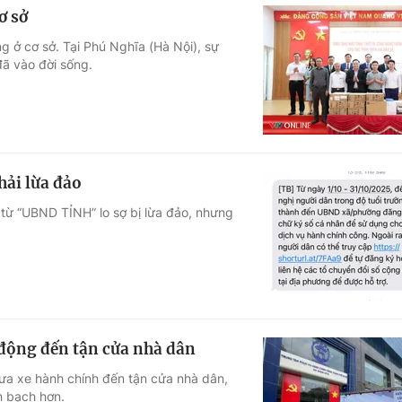
ơ sở
g ở cơ sở. Tại Phú Nghĩa (Hà Nội), sự
đã vào đời sống.
hải lừa đảo
 từ “UBND TỈNH” lo sợ bị lừa đảo, nhưng
 động đến tận cửa nhà dân
đưa xe hành chính đến tận cửa nhà dân,
h bạch hơn.