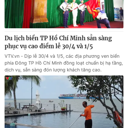
Giao lưu trực tuyến
Sản phẩm
Lịch phát sóng
Thị trường
Tư vấn
Du lịch biển TP Hồ Chí Minh sẵn sàng
Chuyên mục khác
phục vụ cao điểm lễ 30/4 và 1/5
Emagazine
Podcast
VTV.vn - Dịp lễ 30/4 và 1/5, các địa phương ven biển
phía Đông TP Hồ Chí Minh đồng loạt chuẩn bị hạ tầng,
Photo
Infographic
dịch vụ, sẵn sàng đón lượng khách tăng cao.
Video
Shorts video
VTV Money
VTV Thể thao
VTV Sức khoẻ
Bất động sản