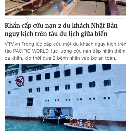
Giấy phép hoạt động báo in và báo điện tử số 483/GP-BTTTT
cấp ngày 29/12/2023
Tổng Biên tập:
Vũ Thanh Thủy
Khẩn cấp cứu nạn 2 du khách Nhật Bản
Phó Tổng Biên tập:
Nguyễn Thị Mỹ Hạnh, Phạm Quốc Thắng,
nguy kịch trên tàu du lịch giữa biển
Nguyễn Trọng Ninh
Tổng đài VTV:
024.38 355 931 - 024.38 355 932
VTV.vn Trong lúc cấp cứu một du khách nguy kịch trên
Ðiện thoại Thời báo VTV:
024.66 897 897
tàu PACIFIC WORLD, lực lượng cứu nạn tiếp nhận thêm
Email:
toasoan@vtv.vn
ca khẩn, kịp thời đưa 2 bệnh nhân vào bờ an toàn.
Liên hệ quảng cáo:
024-7300.7108