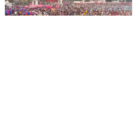
Tin mới
Video
Live
Emagazine
Trang chủ
TP Hồ Chí Minh: Bắt giữ 2 vụ vận chuyển
cát trái phép trên biển
VTV.vn - 2 vụ vận chuyển cát trái phép và 1 vụ vận
chuyển dầu DO không rõ nguồn gốc trên biển vừa bị
lực lượng chức năng TP Hồ Chí Minh phát hiện, bắt...