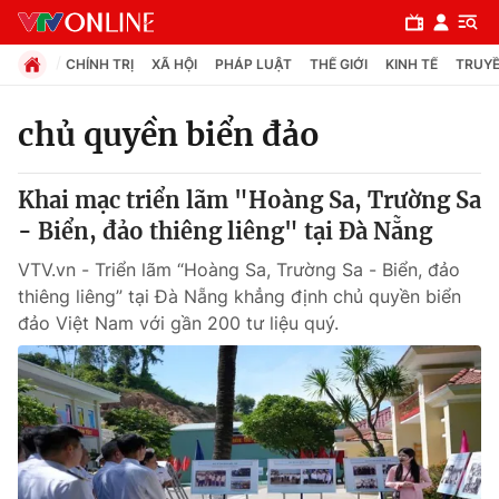
CHÍNH TRỊ
XÃ HỘI
PHÁP LUẬT
THẾ GIỚI
KINH TẾ
TRUYỀ
chủ quyền biển đảo
Chuyên mục
Khai mạc triển lãm "Hoàng Sa, Trường Sa
Chính trị
- Biển, đảo thiêng liêng" tại Đà Nẵng
VTV.vn - Triển lãm “Hoàng Sa, Trường Sa - Biển, đảo
Xã hội
thiêng liêng” tại Đà Nẵng khẳng định chủ quyền biển
đảo Việt Nam với gần 200 tư liệu quý.
Pháp luật
Y tế
Thế giới