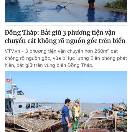
Thị trường 24h
Tấm lòng Việt
VTV4
Vươn mình bằng AI
Đồng Tháp: Bắt giữ 3 phương tiện vận
VTV9
VTV8
chuyển cát không rõ nguồn gốc trên biển
VTV.vn - 3 phương tiện vận chuyển hơn 250m³ cát
Liên hệ tòa soạn
English
không rõ nguồn gốc, vừa bị lực lượng Biên phòng phát
hiện, bắt giữ trên vùng biển Đồng Tháp.
THỜI BÁO VTV
Theo dõi báo trên
Cơ quan chủ quản:
Đài Truyền hình Việt Nam
Cơ quan báo chí:
Thời báo VTV