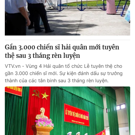
Tin tức
Kinh tế
Thế giới đó đây
Tài chính
Dữ liệu và đời sống
Câu chuyện quốc tế
Thị trường
Gần 3.000 chiến sĩ hải quân mới tuyên
Truyền hình
Góc doanh nghiệp
thệ sau 3 tháng rèn luyện
Phim VTV
Giải trí
VTV.vn - Vùng 4 Hải quân tổ chức Lễ tuyên thệ cho
Hậu trường
gần 3.000 chiến sĩ mới. Sự kiện đánh dấu sự trưởng
Điện ảnh
thành của các tân binh sau 3 tháng rèn luyện.
Đời sống
Nhân vật
Âm nhạc
Du lịch
Khán giả
Giáo dục
Sao
Làm đẹp
Giải sao mai
Tuyển sinh
Công nghệ
Chất lượng cuộc sống
Học trực tuyến
Hitech Công nghệ tương lai