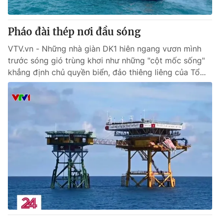
® Cấm sao chép dưới mọi hình thức nếu không có sự chấp
Pháo đài thép nơi đầu sóng
thuận bằng văn bản. Ghi rõ nguồn VTV.vn khi phát hành lại
thông tin từ website này.
VTV.vn - Những nhà giàn DK1 hiên ngang vươn mình
trước sóng gió trùng khơi như những "cột mốc sống"
khẳng định chủ quyền biển, đảo thiêng liêng của Tổ...