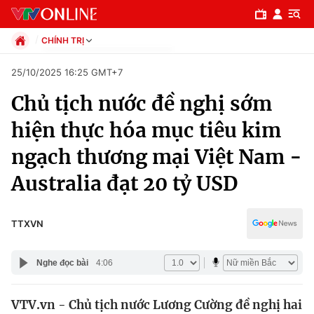
CHÍNH TRỊ
Chính trị
25/10/2025 16:25 GMT+7
Xã hội
Chủ tịch nước đề nghị sớm
Pháp luật
Chuyên mục
Kinh tế
hiện thực hóa mục tiêu kim
Thể thao
Chính trị
ngạch thương mại Việt Nam -
Truyền hình
Văn hóa - Giải trí
Australia đạt 20 tỷ USD
Xã hội
Y tế
Đời sống
Pháp luật
TTXVN
Công nghệ
Giáo dục
Y tế
Nghe đọc bài
4:06
Thế giới
VTV.vn - Chủ tịch nước Lương Cường đề nghị hai