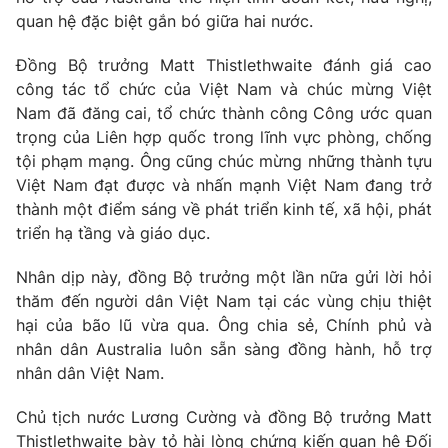
Thị trường 24h
Tấm lòng Việt
quan hệ đặc biệt gắn bó giữa hai nước.
Đồng Bộ trưởng Matt Thistlethwaite đánh giá cao
VTV4
Vươn mình bằng AI
công tác tổ chức của Việt Nam và chúc mừng Việt
Nam đã đăng cai, tổ chức thành công Công ước quan
VTV9
VTV8
trọng của Liên hợp quốc trong lĩnh vực phòng, chống
tội phạm mạng. Ông cũng chúc mừng những thành tựu
Liên hệ tòa soạn
English
Việt Nam đạt được và nhấn mạnh Việt Nam đang trở
thành một điểm sáng về phát triển kinh tế, xã hội, phát
triển hạ tầng và giáo dục.
Nhân dịp này, đồng Bộ trưởng một lần nữa gửi lời hỏi
THỜI BÁO VTV
thăm đến người dân Việt Nam tại các vùng chịu thiệt
hại của bão lũ vừa qua. Ông chia sẻ, Chính phủ và
nhân dân Australia luôn sẵn sàng đồng hành, hỗ trợ
Theo dõi báo trên
nhân dân Việt Nam.
Cơ quan chủ quản:
Đài Truyền hình Việt Nam
Chủ tịch nước Lương Cường và đồng Bộ trưởng Matt
Cơ quan báo chí:
Thời báo VTV
Thistlethwaite bày tỏ hài lòng chứng kiến quan hệ Đối