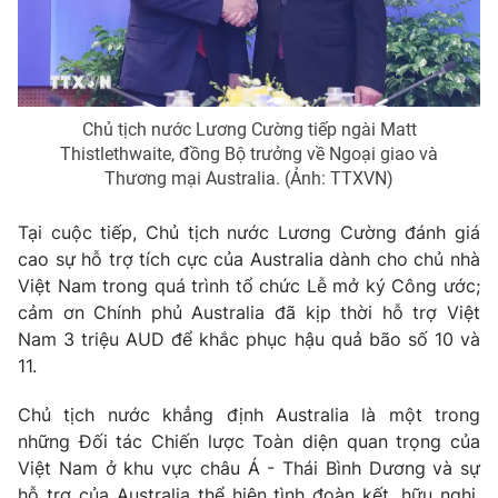
Giao lưu trực tuyến
Sản phẩm
Lịch phát sóng
Thị trường
Tư vấn
Chủ tịch nước Lương Cường tiếp ngài Matt
Chuyên mục khác
Thistlethwaite, đồng Bộ trưởng về Ngoại giao và
Thương mại Australia. (Ảnh: TTXVN)
Emagazine
Podcast
Tại cuộc tiếp, Chủ tịch nước Lương Cường đánh giá
Photo
Infographic
cao sự hỗ trợ tích cực của Australia dành cho chủ nhà
Việt Nam trong quá trình tổ chức Lễ mở ký Công ước;
cảm ơn Chính phủ Australia đã kịp thời hỗ trợ Việt
Video
Shorts video
Nam 3 triệu AUD để khắc phục hậu quả bão số 10 và
11.
VTV Money
VTV Thể thao
Chủ tịch nước khẳng định Australia là một trong
những Đối tác Chiến lược Toàn diện quan trọng của
VTV Sức khoẻ
Bất động sản
Việt Nam ở khu vực châu Á - Thái Bình Dương và sự
hỗ trợ của Australia thể hiện tình đoàn kết, hữu nghị,