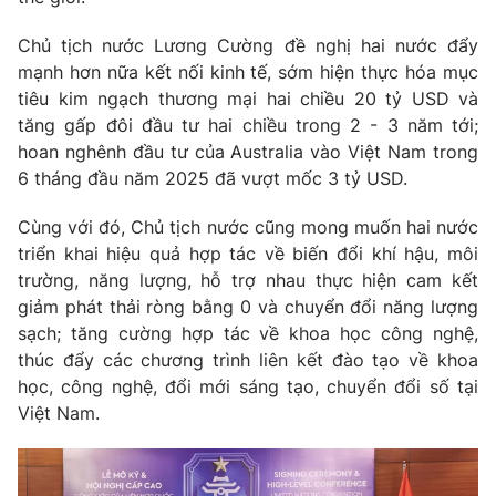
Chủ tịch nước Lương Cường đề nghị hai nước đẩy
® Cấm sao chép dưới mọi hình thức nếu không có sự chấp
mạnh hơn nữa kết nối kinh tế, sớm hiện thực hóa mục
thuận bằng văn bản. Ghi rõ nguồn VTV.vn khi phát hành lại
tiêu kim ngạch thương mại hai chiều 20 tỷ USD và
thông tin từ website này.
tăng gấp đôi đầu tư hai chiều trong 2 - 3 năm tới;
hoan nghênh đầu tư của Australia vào Việt Nam trong
6 tháng đầu năm 2025 đã vượt mốc 3 tỷ USD.
Cùng với đó, Chủ tịch nước cũng mong muốn hai nước
triển khai hiệu quả hợp tác về biến đổi khí hậu, môi
trường, năng lượng, hỗ trợ nhau thực hiện cam kết
giảm phát thải ròng bằng 0 và chuyển đổi năng lượng
sạch; tăng cường hợp tác về khoa học công nghệ,
thúc đẩy các chương trình liên kết đào tạo về khoa
học, công nghệ, đổi mới sáng tạo, chuyển đổi số tại
Việt Nam.