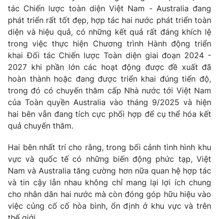
tác Chiến lược toàn diện Việt Nam - Australia đang
Giấy phép hoạt động báo in và báo điện tử số 483/GP-BTTTT
cấp ngày 29/12/2023
phát triển rất tốt đẹp, hợp tác hai nước phát triển toàn
diện và hiệu quả, có những kết quả rất đáng khích lệ
Tổng Biên tập:
Vũ Thanh Thủy
trong việc thực hiện Chương trình Hành động triển
Phó Tổng Biên tập:
Nguyễn Thị Mỹ Hạnh, Phạm Quốc Thắng,
khai Đối tác Chiến lược Toàn diện giai đoạn 2024 -
Nguyễn Trọng Ninh
2027 khi phần lớn các hoạt động được đề xuất đã
Tổng đài VTV:
024.38 355 931 - 024.38 355 932
hoàn thành hoặc đang được triển khai đúng tiến độ,
Ðiện thoại Thời báo VTV:
024.66 897 897
trong đó có chuyến thăm cấp Nhà nước tới Việt Nam
Email:
toasoan@vtv.vn
của Toàn quyền Australia vào tháng 9/2025 và hiện
Liên hệ quảng cáo:
024-7300.7108
hai bên vẫn đang tích cực phối hợp để cụ thể hóa kết
quả chuyến thăm.
Hai bên nhất trí cho rằng, trong bối cảnh tình hình khu
vực và quốc tế có những biến động phức tạp, Việt
Nam và Australia tăng cường hơn nữa quan hệ hợp tác
và tin cậy lẫn nhau không chỉ mang lại lợi ích chung
cho nhân dân hai nước mà còn đóng góp hữu hiệu vào
việc củng cố cố hòa bình, ổn định ở khu vực và trên
thế giới.