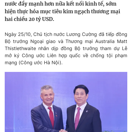
nước đẩy mạnh hơn nữa kết nối kinh tế, sớm
Tin tức
hiện thực hóa mục tiêu kim ngạch thương mại
Kinh tế
hai chiều 20 tỷ USD.
Thế giới đó đây
Tài chính
Dữ liệu và đời sống
Câu chuyện quốc tế
Ngày 25/10, Chủ tịch nước Lương Cường đã tiếp đồng
Thị trường
Bộ trưởng Ngoại giao và Thương mại Australia Matt
Truyền hình
Góc doanh nghiệp
Thistlethwaite nhân dịp đồng Bộ trưởng tham dự Lễ
mở ký Công ước Liên hợp quốc về chống tội phạm
Phim VTV
mạng (Công ước Hà Nội).
Giải trí
Hậu trường
Điện ảnh
Đời sống
Nhân vật
Âm nhạc
Du lịch
Khán giả
Giáo dục
Sao
Làm đẹp
Giải sao mai
Tuyển sinh
Công nghệ
Chất lượng cuộc sống
Học trực tuyến
Hitech Công nghệ tương lai