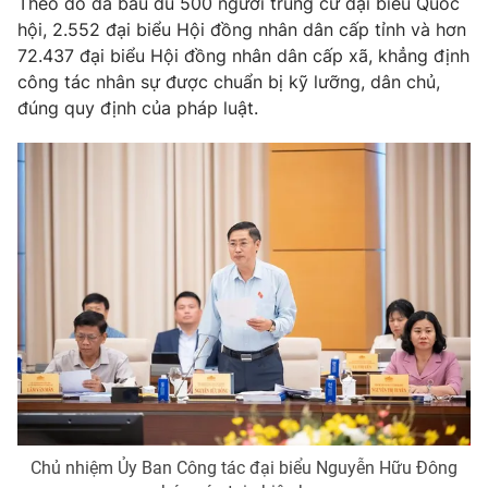
Theo đó đã bầu đủ 500 người trúng cử đại biểu Quốc
Thị trường 24h
Tấm lòng Việt
hội, 2.552 đại biểu Hội đồng nhân dân cấp tỉnh và hơn
72.437 đại biểu Hội đồng nhân dân cấp xã, khẳng định
VTV4
Vươn mình bằng AI
công tác nhân sự được chuẩn bị kỹ lưỡng, dân chủ,
đúng quy định của pháp luật.
VTV9
VTV8
Liên hệ tòa soạn
English
THỜI BÁO VTV
Theo dõi báo trên
Cơ quan chủ quản:
Đài Truyền hình Việt Nam
Chủ nhiệm Ủy Ban Công tác đại biểu Nguyễn Hữu Đông
Cơ quan báo chí:
Thời báo VTV