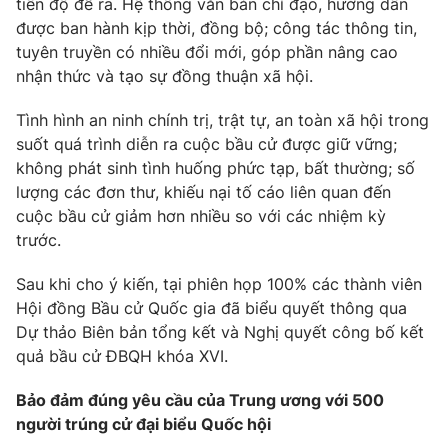
tiến độ đề ra. Hệ thống văn bản chỉ đạo, hướng dẫn
được ban hành kịp thời, đồng bộ; công tác thông tin,
tuyên truyền có nhiều đổi mới, góp phần nâng cao
® Cấm sao chép dưới mọi hình thức nếu không có sự chấp
nhận thức và tạo sự đồng thuận xã hội.
thuận bằng văn bản. Ghi rõ nguồn VTV.vn khi phát hành lại
thông tin từ website này.
Tình hình an ninh chính trị, trật tự, an toàn xã hội trong
suốt quá trình diễn ra cuộc bầu cử được giữ vững;
không phát sinh tình huống phức tạp, bất thường; số
lượng các đơn thư, khiếu nại tố cáo liên quan đến
cuộc bầu cử giảm hơn nhiều so với các nhiệm kỳ
trước.
Sau khi cho ý kiến, tại phiên họp 100% các thành viên
Hội đồng Bầu cử Quốc gia đã biểu quyết thông qua
Dự thảo Biên bản tổng kết và Nghị quyết công bố kết
quả bầu cử ĐBQH khóa XVI.
Bảo đảm đúng yêu cầu của Trung ương với 500
người trúng cử đại biểu Quốc hội