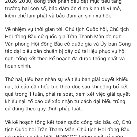
2026-2030, đồng thời phấn đấu đạt mục tiêu tăng
trưởng hai con số, bảo đảm ổn định kinh tế vĩ mô,
kiềm chế lạm phát và bảo đảm an sinh xã hội.
Về nhiệm vụ thời gian tới, Chủ tịch Quốc hội, Chủ tịch
Hội đồng Bầu cử quốc gia Trần Thanh Mẫn đề nghị
Văn phòng Hội đồng Bầu cử quốc gia và Ủy ban Công
tác đại biểu cần chuẩn bị đầy đủ tài liệu phục vụ hội
nghị tổng kết theo kế hoạch đã được thống nhất và
hoàn chỉnh.
Thứ hai, tiểu ban nhân sự và tiểu ban giải quyết khiếu
nại, tố cáo cần tiếp tục theo dõi; sau khi công bố kết
quả trong 1 tuần, phải rà soát, xem xét việc giải quyết
khiếu nại, tố cáo để xác nhận tư cách đại biểu trúng
cử đúng theo quy định pháp luật.
Về kế hoạch tổng kết toàn quốc công tác bầu cử, Chủ
tịch Quốc hội Trần Thanh Mẫn, Chủ tịch Hội đồng Bầu
cử quốc gia cho biết, HĐBCQG thống nhất tổ chức