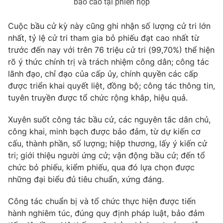
báo cáo tại phiên họp
Giấy phép hoạt động báo in và báo điện tử số 483/GP-BTTTT
cấp ngày 29/12/2023
Cuộc bầu cử kỳ này cũng ghi nhận số lượng cử tri lớn
Tổng Biên tập:
Vũ Thanh Thủy
nhất, tỷ lệ cử tri tham gia bỏ phiếu đạt cao nhất từ
Phó Tổng Biên tập:
Nguyễn Thị Mỹ Hạnh, Phạm Quốc Thắng,
trước đến nay với trên 76 triệu cử tri (99,70%) thể hiện
Nguyễn Trọng Ninh
rõ ý thức chính trị và trách nhiệm công dân; công tác
Tổng đài VTV:
024.38 355 931 - 024.38 355 932
lãnh đạo, chỉ đạo của cấp ủy, chính quyền các cấp
Ðiện thoại Thời báo VTV:
024.66 897 897
được triển khai quyết liệt, đồng bộ; công tác thông tin,
tuyên truyền được tổ chức rộng khắp, hiệu quả.
Email:
toasoan@vtv.vn
Liên hệ quảng cáo:
024-7300.7108
Xuyên suốt công tác bầu cử, các nguyên tắc dân chủ,
công khai, minh bạch được bảo đảm, từ dự kiến cơ
cấu, thành phần, số lượng; hiệp thương, lấy ý kiến cử
tri; giới thiệu người ứng cử; vận động bầu cử; đến tổ
chức bỏ phiếu, kiểm phiếu, qua đó lựa chọn được
những đại biểu đủ tiêu chuẩn, xứng đáng.
Công tác chuẩn bị và tổ chức thực hiện được tiến
hành nghiêm túc, đúng quy định pháp luật, bảo đảm