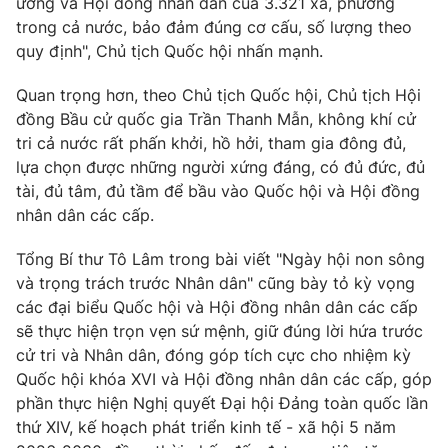
ương và Hội đồng nhân dân của 3.321 xã, phường
trong cả nước, bảo đảm đúng cơ cấu, số lượng theo
quy định", Chủ tịch Quốc hội nhấn mạnh.
Quan trọng hơn, theo Chủ tịch Quốc hội, Chủ tịch Hội
đồng Bầu cử quốc gia Trần Thanh Mẫn, không khí cử
tri cả nước rất phấn khởi, hồ hởi, tham gia đông đủ,
lựa chọn được những người xứng đáng, có đủ đức, đủ
tài, đủ tâm, đủ tầm để bầu vào Quốc hội và Hội đồng
nhân dân các cấp.
Tổng Bí thư Tô Lâm trong bài viết "Ngày hội non sông
và trọng trách trước Nhân dân" cũng bày tỏ kỳ vọng
các đại biểu Quốc hội và Hội đồng nhân dân các cấp
sẽ thực hiện trọn vẹn sứ mệnh, giữ đúng lời hứa trước
cử tri và Nhân dân, đóng góp tích cực cho nhiệm kỳ
Quốc hội khóa XVI và Hội đồng nhân dân các cấp, góp
phần thực hiện Nghị quyết Đại hội Đảng toàn quốc lần
thứ XIV, kế hoạch phát triển kinh tế - xã hội 5 năm