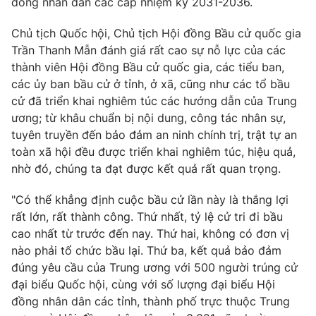
đồng nhân dân các cấp nhiệm kỳ 2031-2036.
Chủ tịch Quốc hội, Chủ tịch Hội đồng Bầu cử quốc gia
Trần Thanh Mẫn đánh giá rất cao sự nỗ lực của các
thành viên Hội đồng Bầu cử quốc gia, các tiểu ban,
các ủy ban bầu cử ở tỉnh, ở xã, cũng như các tổ bầu
cử đã triển khai nghiêm túc các hướng dẫn của Trung
ương; từ khâu chuẩn bị nội dung, công tác nhân sự,
tuyên truyền đến bảo đảm an ninh chính trị, trật tự an
toàn xã hội đều được triển khai nghiêm túc, hiệu quả,
nhờ đó, chúng ta đạt được kết quả rất quan trọng.
"Có thể khẳng định cuộc bầu cử lần này là thắng lợi
rất lớn, rất thành công. Thứ nhất, tỷ lệ cử tri đi bầu
cao nhất từ trước đến nay. Thứ hai, không có đơn vị
nào phải tổ chức bầu lại. Thứ ba, kết quả bảo đảm
đúng yêu cầu của Trung ương với 500 người trúng cử
đại biểu Quốc hội, cùng với số lượng đại biểu Hội
đồng nhân dân các tỉnh, thành phố trực thuộc Trung