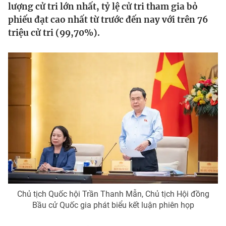
lượng cử tri lớn nhất, tỷ lệ cử tri tham gia bỏ
Tin tức
phiếu đạt cao nhất từ trước đến nay với trên 76
Kinh tế
triệu cử tri (99,70%).
Thế giới đó đây
Tài chính
Dữ liệu và đời sống
Câu chuyện quốc tế
Thị trường
Truyền hình
Góc doanh nghiệp
Phim VTV
Giải trí
Hậu trường
Điện ảnh
Đời sống
Nhân vật
Âm nhạc
Du lịch
Khán giả
Giáo dục
Sao
Làm đẹp
Giải sao mai
Tuyển sinh
Chủ tịch Quốc hội Trần Thanh Mẫn, Chủ tịch Hội đồng
Công nghệ
Chất lượng cuộc sống
Bầu cử Quốc gia phát biểu kết luận phiên họp
Học trực tuyến
Hitech Công nghệ tương lai