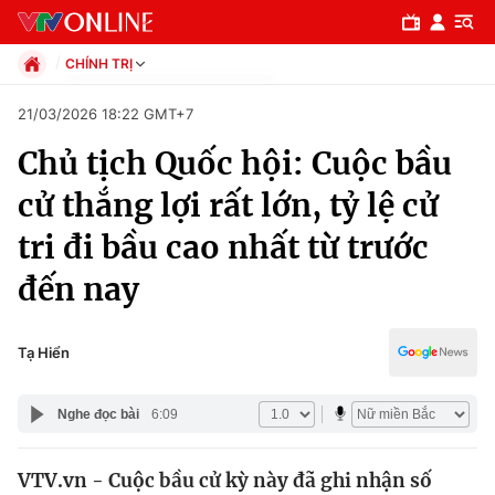
CHÍNH TRỊ
Chính trị
21/03/2026 18:22 GMT+7
Xã hội
Chủ tịch Quốc hội: Cuộc bầu
Pháp luật
Chuyên mục
Kinh tế
cử thắng lợi rất lớn, tỷ lệ cử
Thể thao
Chính trị
tri đi bầu cao nhất từ trước
Truyền hình
Văn hóa - Giải trí
đến nay
Xã hội
Y tế
Đời sống
Pháp luật
Tạ Hiển
Công nghệ
Giáo dục
Y tế
Nghe đọc bài
6:09
Thế giới
VTV.vn - Cuộc bầu cử kỳ này đã ghi nhận số