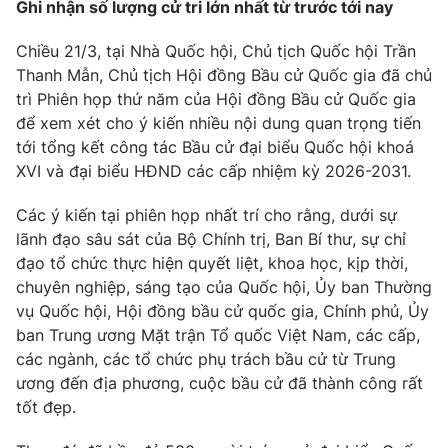
Giao lưu trực tuyến
Ghi nhận số lượng cử tri lớn nhất từ trước tới nay
Sản phẩm
Chiều 21/3, tại Nhà Quốc hội, Chủ tịch Quốc hội Trần
Lịch phát sóng
Thị trường
Thanh Mẫn, Chủ tịch Hội đồng Bầu cử Quốc gia đã chủ
trì Phiên họp thứ năm của Hội đồng Bầu cử Quốc gia
Tư vấn
để xem xét cho ý kiến nhiều nội dung quan trọng tiến
Chuyên mục khác
tới tổng kết công tác Bầu cử đại biểu Quốc hội khoá
Emagazine
Podcast
XVI và đại biểu HĐND các cấp nhiệm kỳ 2026-2031.
Các ý kiến tại phiên họp nhất trí cho rằng, dưới sự
Photo
Infographic
lãnh đạo sâu sát của Bộ Chính trị, Ban Bí thư, sự chỉ
đạo tổ chức thực hiện quyết liệt, khoa học, kịp thời,
Video
Shorts video
chuyên nghiệp, sáng tạo của Quốc hội, Ủy ban Thường
vụ Quốc hội, Hội đồng bầu cử quốc gia, Chính phủ, Ủy
ban Trung ương Mặt trận Tổ quốc Việt Nam, các cấp,
VTV Money
VTV Thể thao
các ngành, các tổ chức phụ trách bầu cử từ Trung
ương đến địa phương, cuộc bầu cử đã thành công rất
VTV Sức khoẻ
Bất động sản
tốt đẹp.