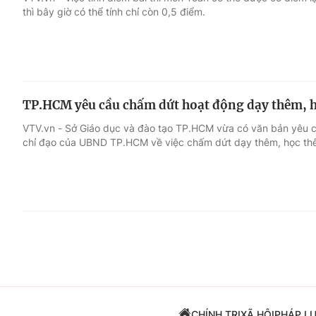
thì bây giờ có thể tính chỉ còn 0,5 điểm.
Giải trí
Đời sống
Điện ảnh
Du lịch
TP.HCM yêu cầu chấm dứt hoạt động dạy thêm, h
Âm nhạc
Làm đẹp
VTV.vn - Sở Giáo dục và đào tạo TP.HCM vừa có văn bản yêu c
chỉ đạo của UBND TP.HCM về việc chấm dứt dạy thêm, học thê
Sao
Chất lượng cuộc sốn
CHÍNH TRỊ
XÃ HỘI
PHÁP L