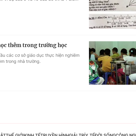
Góc ảnh
Giáo dục
Công nghệ
Tuyển sinh
Hitech Công ng
ọc thêm trong trường học
Học trực tuyến
Sản phẩm
ầu các cơ sở giáo dục thực hiện nghiêm
m trong nhà trường.
g
Thị trường
Tư vấn
UẬT
THẾ GIỚI
KINH TẾ
TRUYỀN HÌNH
GIẢI TRÍ
Y TẾ
ĐỜI SỐNG
CÔNG NG