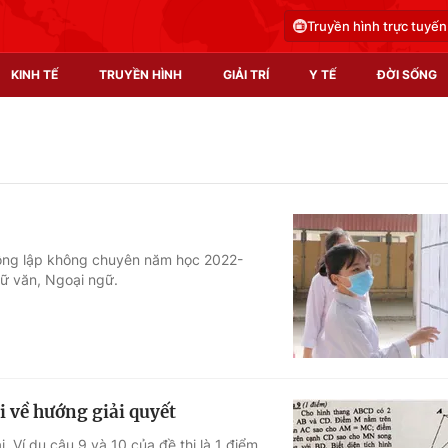
Truyền hình trực tuyến
KINH TẾ
TRUYỀN HÌNH
GIẢI TRÍ
Y TẾ
ĐỜI SỐNG
Pháp luật
Y tế
Truyền hình
Multimedia
Phim VTV
Video
công lập không chuyên năm học 2022-
gữ văn, Ngoại ngữ.
Hậu trường
Shorts video
Nhân vật
Podcast
Khán giả
EMagazine
Giải sao mai
Photo
 về hướng giải quyết
Infographic
. Ví dụ câu 9 và 10 của đề thi là 1 điểm