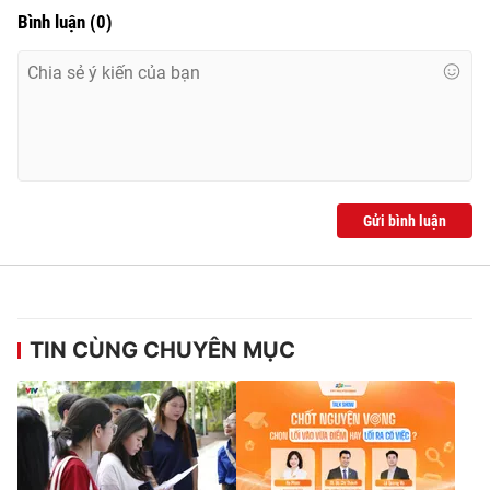
Ðiện thoại Thời báo VTV:
024.66 897 897
Bình luận
(
0
)
Email:
toasoan@vtv.vn
Liên hệ quảng cáo:
024-7300.7108
Gửi bình luận
TIN CÙNG CHUYÊN MỤC
® Cấm sao chép dưới mọi hình thức nếu không có sự chấp
thuận bằng văn bản. Ghi rõ nguồn VTV.vn khi phát hành lại
thông tin từ website này.