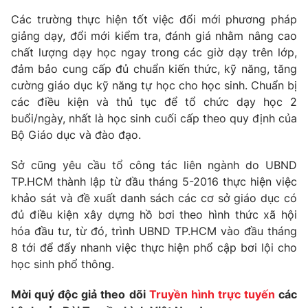
Phim VTV
Giải trí
Các trường thực hiện tốt việc đổi mới phương pháp
Hậu trường
giảng dạy, đổi mới kiểm tra, đánh giá nhằm nâng cao
Điện ảnh
chất lượng dạy học ngay trong các giờ dạy trên lớp,
Đời sống
Nhân vật
đảm bảo cung cấp đủ chuẩn kiến thức, kỹ năng, tăng
Âm nhạc
Du lịch
cường giáo dục kỹ năng tự học cho học sinh. Chuẩn bị
Khán giả
Giáo dục
Sao
các điều kiện và thủ tục để tổ chức dạy học 2
Làm đẹp
Giải sao mai
buổi/ngày, nhất là học sinh cuối cấp theo quy định của
Tuyển sinh
Công nghệ
Bộ Giáo dục và đào đạo.
Chất lượng cuộc sống
Học trực tuyến
Hitech Công nghệ tương lai
Sở cũng yêu cầu tổ công tác liên ngành do UBND
Giao lưu trực tuyến
TP.HCM thành lập từ đầu tháng 5-2016 thực hiện việc
Sản phẩm
khảo sát và đề xuất danh sách các cơ sở giáo dục có
Lịch phát sóng
đủ điều kiện xây dựng hồ bơi theo hình thức xã hội
Thị trường
hóa đầu tư, từ đó, trình UBND TP.HCM vào đầu tháng
Tư vấn
8 tới để đẩy nhanh việc thực hiện phổ cập bơi lội cho
học sinh phổ thông.
Chuyên mục khác
Emagazine
Podcast
Mời quý độc giả theo dõi
Truyền hình trực tuyến
các