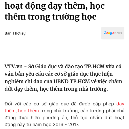
Chính trị
hoạt động dạy thêm, học
Truyền hình
thêm trong trường học
Văn hóa - Giải trí
Xã hội
Y tế
Đời sống
Ban Thời sự
Pháp luật
Công nghệ
Giáo dục
Y tế
VTV.vn - Sở Giáo dục và đào tạo TP.HCM vừa có
Thế giới
văn bản yêu cầu các cơ sở giáo dục thực hiện
Tin tức
nghiêm chỉ đạo của UBND TP.HCM về việc chấm
Kinh tế
dứt dạy thêm, học thêm trong nhà trường.
Thế giới đó đây
Tài chính
Dữ liệu và đời sống
Câu chuyện quốc tế
Đối với các cơ sở giáo dục đã được cấp phép
dạy
Thị trường
thêm
,
học thêm
trong nhà trường, các trường phải chủ
động thực hiện phương án, thủ tục chấm dứt hoạt
Truyền hình
Góc doanh nghiệp
động này từ năm học 2016 - 2017.