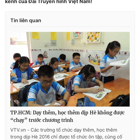
kênh của Đài Truyền hình Việt Nam!
Photo
Infographic
Tin liên quan
Video
Shorts video
VTV Money
VTV Thể thao
VTV Sức khoẻ
Bất động sản
Thị trường 24h
Tấm lòng Việt
VTV4
Vươn mình bằng AI
TP.HCM: Dạy thêm, học thêm dịp Hè không được
VTV9
VTV8
“chạy” trước chương trình
VTV.vn - Các trường tổ chức dạy thêm, học thêm
trong dịp Hè 2016 chỉ được tổ chức ôn tập, củng cố
Liên hệ tòa soạn
English