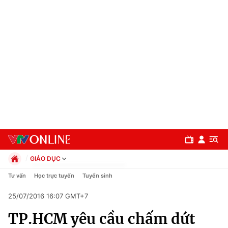
GIÁO DỤC
Chính trị
Tư vấn
Học trực tuyến
Tuyển sinh
Xã hội
25/07/2016 16:07 GMT+7
Pháp luật
Chuyên mục
Kinh tế
TP.HCM yêu cầu chấm dứt
Thể thao