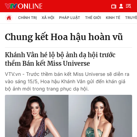
CHÍNH TRỊ
XÃ HỘI
PHÁP LUẬT
THẾ GIỚI
KINH TẾ
TRUYỀ
Chung kết Hoa hậu hoàn vũ
Chuyên mục
Khánh Vân hé lộ bộ ảnh dạ hội trước
Chính trị
thềm Bán kết Miss Universe
VTV.vn - Trước thềm bán kết Miss Universe sẽ diễn ra
Xã hội
vào sáng 15/5, Hoa hậu Khánh Vân gửi đến khán giả
bộ ảnh mới trong trang phục dạ hội.
Pháp luật
Y tế
Thế giới