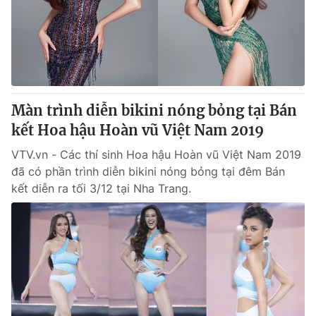
Tin tức
Kinh tế
Thế giới đó đây
Tài chính
Dữ liệu và đời sống
Câu chuyện quốc tế
Thị trường
Màn trình diễn bikini nóng bỏng tại Bán
Truyền hình
Góc doanh nghiệp
kết Hoa hậu Hoàn vũ Việt Nam 2019
Phim VTV
Giải trí
VTV.vn - Các thí sinh Hoa hậu Hoàn vũ Việt Nam 2019
Hậu trường
đã có phần trình diễn bikini nóng bỏng tại đêm Bán
Điện ảnh
kết diễn ra tối 3/12 tại Nha Trang.
Đời sống
Nhân vật
Âm nhạc
Du lịch
Khán giả
Giáo dục
Sao
Làm đẹp
Giải sao mai
Tuyển sinh
Công nghệ
Chất lượng cuộc sống
Học trực tuyến
Hitech Công nghệ tương lai