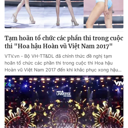
Giao lưu trực tuyến
Sản phẩm
Lịch phát sóng
Thị trường
Tư vấn
Tạm hoãn tổ chức các phần thi trong cuộc
Chuyên mục khác
thi "Hoa hậu Hoàn vũ Việt Nam 2017"
Emagazine
Podcast
VTV.vn - Bộ VH-TT&DL đã chính thức đề nghị tạm
hoãn tổ chức các phần thi trong cuộc thi Hoa hậu
Photo
Infographic
Hoàn vũ Việt Nam 2017 đến khi khắc phục xong hậu...
Video
Shorts video
VTV Money
VTV Thể thao
VTV Sức khoẻ
Bất động sản