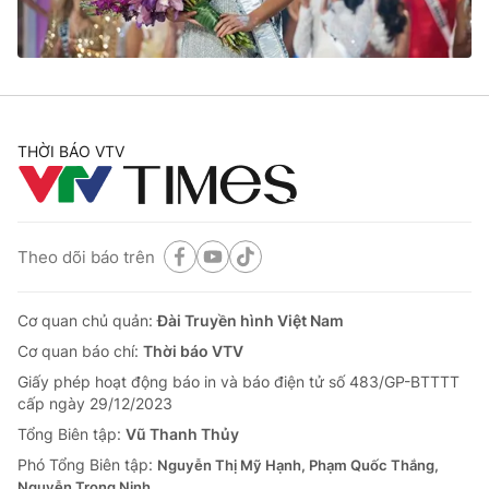
Cơ quan báo chí:
Thời báo VTV
Giấy phép hoạt động báo in và báo điện tử số 483/GP-BTTTT
cấp ngày 29/12/2023
Tổng Biên tập:
Vũ Thanh Thủy
Phó Tổng Biên tập:
Nguyễn Thị Mỹ Hạnh, Phạm Quốc Thắng,
THỜI BÁO VTV
Nguyễn Trọng Ninh
Tổng đài VTV:
024.38 355 931 - 024.38 355 932
Ðiện thoại Thời báo VTV:
024.66 897 897
Email:
toasoan@vtv.vn
Theo dõi báo trên
Liên hệ quảng cáo:
024-7300.7108
Cơ quan chủ quản:
Đài Truyền hình Việt Nam
Cơ quan báo chí:
Thời báo VTV
Giấy phép hoạt động báo in và báo điện tử số 483/GP-BTTTT
cấp ngày 29/12/2023
Tổng Biên tập:
Vũ Thanh Thủy
Phó Tổng Biên tập:
Nguyễn Thị Mỹ Hạnh, Phạm Quốc Thắng,
Nguyễn Trọng Ninh