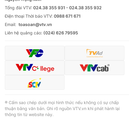
Tổng đài VTV:
024.38 355 931 - 024.38 355 932
Ðiện thoại Thời báo VTV:
0988 671 671
Email:
toasoan@vtv.vn
® Cấm sao chép dưới mọi hình thức nếu không có sự chấp
Liên hệ quảng cáo:
(024) 626 79595
thuận bằng văn bản. Ghi rõ nguồn VTV.vn khi phát hành lại
thông tin từ website này.
® Cấm sao chép dưới mọi hình thức nếu không có sự chấp
thuận bằng văn bản. Ghi rõ nguồn VTV.vn khi phát hành lại
thông tin từ website này.