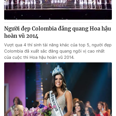
Thị trường 24h
Tấm lòng Việt
VTV4
Vươn mình bằng AI
Người đẹp Colombia đăng quang Hoa hậu
VTV9
VTV8
hoàn vũ 2014
Vượt qua 4 thí sinh tài năng khác của top 5, người đẹp
Liên hệ tòa soạn
English
Colombia đã xuất sắc đăng quang ngôi vị cao nhất
của cuộc thi Hoa hậu hoàn vũ 2014.
THỜI BÁO VTV
Theo dõi báo trên
Cơ quan chủ quản:
Đài Truyền hình Việt Nam