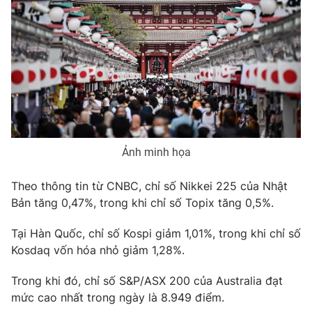
Phim VTV
Giải trí
Hậu trường
Điện ảnh
Đời sống
Nhân vật
Âm nhạc
Du lịch
Khán giả
Giáo dục
Sao
Làm đẹp
Giải sao mai
Tuyển sinh
Công nghệ
Chất lượng cuộc sống
Ảnh minh họa
Học trực tuyến
Hitech Công nghệ tương lai
Giao lưu trực tuyến
Theo thông tin từ CNBC, chỉ số Nikkei 225 của Nhật
Sản phẩm
Bản tăng 0,47%, trong khi chỉ số Topix tăng 0,5%.
Lịch phát sóng
Thị trường
Tại Hàn Quốc, chỉ số Kospi giảm 1,01%, trong khi chỉ số
Tư vấn
Kosdaq vốn hóa nhỏ giảm 1,28%.
Chuyên mục khác
Trong khi đó, chỉ số S&P/ASX 200 của Australia đạt
Emagazine
Podcast
mức cao nhất trong ngày là 8.949 điểm.