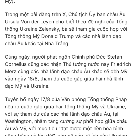
Mỹ).
Ðiện thoại Thời báo VTV:
024.66 897 897
Email:
toasoan@vtv.vn
Trong một bài đăng trên X, Chủ tịch Ủy ban châu Âu
Liên hệ quảng cáo:
024-7300.7108
Ursula Von der Leyen cho biết theo đề nghị của Tổng
thống Ukraine Zelensky, bà sẽ tham gia cuộc họp với
Tổng thống Mỹ Donald Trump và các nhà lãnh đạo
châu Âu khác tại Nhà Trắng.
Cùng ngày, người phát ngôn Chính phủ Đức Stefan
Cornelius cũng xác nhận Thủ tướng nước này Friedrich
Merz cùng các nhà lãnh đạo châu Âu khác sẽ đến Mỹ
vào ngày 18/8, tham dự cuộc gặp giữa hai nhà lãnh
đạo Mỹ và Ukraine.
Tuyên bố ngày 17/8 của Văn phòng Tổng thống Pháp
® Cấm sao chép dưới mọi hình thức nếu không có sự chấp
nêu rõ cuộc gặp giữa hai Tổng thống Mỹ và Ukraine,
thuận bằng văn bản. Ghi rõ nguồn VTV.vn khi phát hành lại
với sự tham dự của các nhà lãnh đạo châu Âu, tại
thông tin từ website này.
Washington, nhằm tăng cường sự phối hợp giữa châu
Âu và Mỹ, với mục tiêu "đạt được một nền hòa bình
công bằng và lâu dài", bảo vệ các lợi ích của Ukraine