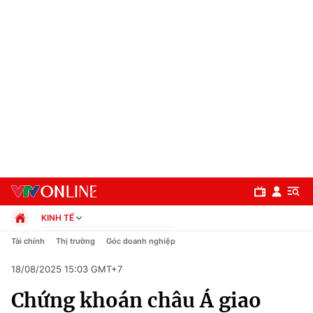
KINH TẾ
Chính trị
Tài chính
Thị trường
Góc doanh nghiệp
Xã hội
18/08/2025 15:03 GMT+7
Pháp luật
Chuyên mục
Kinh tế
Chứng khoán châu Á giao
Thể thao