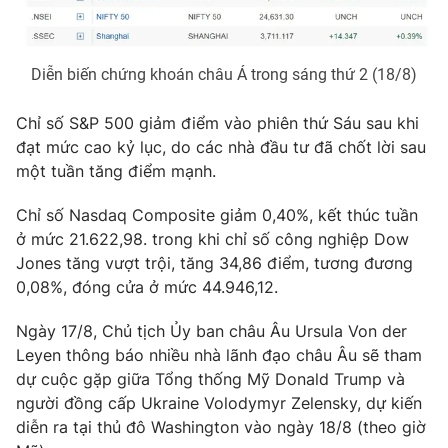
Diễn biến chứng khoán châu Á trong sáng thứ 2 (18/8)
THỜI BÁO VTV
Chỉ số S&P 500 giảm điểm vào phiên thứ Sáu sau khi
đạt mức cao kỷ lục, do các nhà đầu tư đã chốt lời sau
một tuần tăng điểm mạnh.
Theo dõi báo trên
Chỉ số Nasdaq Composite giảm 0,40%, kết thúc tuần
ở mức 21.622,98. trong khi chỉ số công nghiệp Dow
Cơ quan chủ quản:
Đài Truyền hình Việt Nam
Jones tăng vượt trội, tăng 34,86 điểm, tương đương
Cơ quan báo chí:
Thời báo VTV
0,08%, đóng cửa ở mức 44.946,12.
Giấy phép hoạt động báo in và báo điện tử số 483/GP-BTTTT
cấp ngày 29/12/2023
Ngày 17/8, Chủ tịch Ủy ban châu Âu Ursula Von der
Leyen thông báo nhiều nhà lãnh đạo châu Âu sẽ tham
Tổng Biên tập:
Vũ Thanh Thủy
dự cuộc gặp giữa Tổng thống Mỹ Donald Trump và
Phó Tổng Biên tập:
Nguyễn Thị Mỹ Hạnh, Phạm Quốc Thắng,
người đồng cấp Ukraine Volodymyr Zelensky, dự kiến
Nguyễn Trọng Ninh
diễn ra tại thủ đô Washington vào ngày 18/8 (theo giờ
Tổng đài VTV:
024.38 355 931 - 024.38 355 932