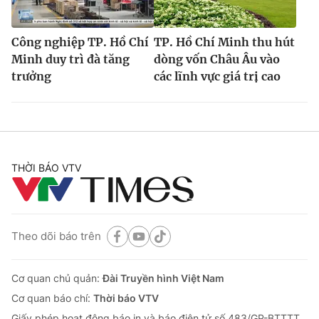
Công nghiệp TP. Hồ Chí
TP. Hồ Chí Minh thu hút
Minh duy trì đà tăng
dòng vốn Châu Âu vào
trưởng
các lĩnh vực giá trị cao
THỜI BÁO VTV
Theo dõi báo trên
Cơ quan chủ quản:
Đài Truyền hình Việt Nam
Cơ quan báo chí:
Thời báo VTV
Giấy phép hoạt động báo in và báo điện tử số 483/GP-BTTTT