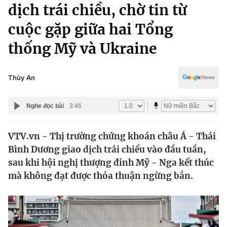
Chính trị
dịch trái chiều, chờ tin từ
Truyền hình
cuộc gặp giữa hai Tổng
Văn hóa - Giải trí
Xã hội
Y tế
thống Mỹ và Ukraine
Đời sống
Pháp luật
Công nghệ
Giáo dục
Thùy An
Y tế
Nghe đọc bài
3:46
Thế giới
VTV.vn - Thị trường chứng khoán châu Á - Thái
Tin tức
Bình Dương giao dịch trái chiều vào đầu tuần,
Kinh tế
Thế giới đó đây
sau khi hội nghị thượng đỉnh Mỹ - Nga kết thúc
Tài chính
mà không đạt được thỏa thuận ngừng bắn.
Dữ liệu và đời sống
Câu chuyện quốc tế
Thị trường
Truyền hình
Góc doanh nghiệp