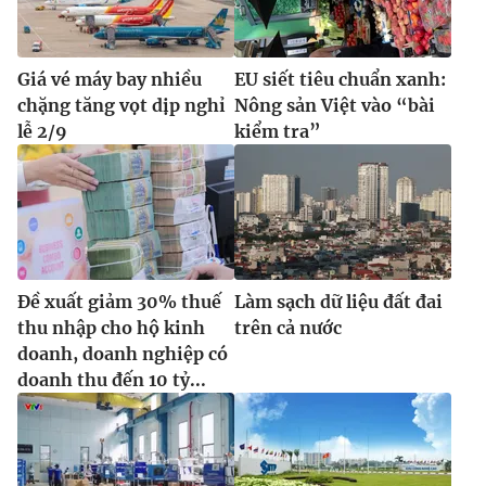
Giá vé máy bay nhiều
EU siết tiêu chuẩn xanh:
chặng tăng vọt dịp nghỉ
Nông sản Việt vào “bài
lễ 2/9
kiểm tra”
Đề xuất giảm 30% thuế
Làm sạch dữ liệu đất đai
thu nhập cho hộ kinh
trên cả nước
doanh, doanh nghiệp có
doanh thu đến 10 tỷ...