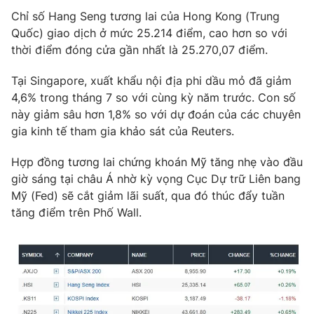
Chỉ số Hang Seng tương lai của Hong Kong (Trung
Photo
Infographic
Quốc) giao dịch ở mức 25.214 điểm, cao hơn so với
thời điểm đóng cửa gần nhất là 25.270,07 điểm.
Video
Shorts video
Tại Singapore, xuất khẩu nội địa phi dầu mỏ đã giảm
4,6% trong tháng 7 so với cùng kỳ năm trước. Con số
VTV Money
VTV Thể thao
này giảm sâu hơn 1,8% so với dự đoán của các chuyên
gia kinh tế tham gia khảo sát của Reuters.
VTV Sức khoẻ
Bất động sản
Hợp đồng tương lai chứng khoán Mỹ tăng nhẹ vào đầu
giờ sáng tại châu Á nhờ kỳ vọng Cục Dự trữ Liên bang
Thị trường 24h
Tấm lòng Việt
Mỹ (Fed) sẽ cắt giảm lãi suất, qua đó thúc đẩy tuần
tăng điểm trên Phố Wall.
VTV4
Vươn mình bằng AI
VTV9
VTV8
Liên hệ tòa soạn
English