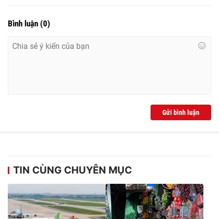
Bình luận
(
0
)
Gửi bình luận
TIN CÙNG CHUYÊN MỤC