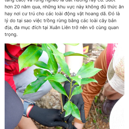
hơn 20 năm qua, những khu vực này không đủ thức ăn
Photo
Infographic
hay nơi cư trú cho các loài động vật hoang dã. Đó là
lý do tại sao việc trồng rừng bằng các loài cây bản
Video
Shorts video
địa, đa mục đích tại Xuân Liên trở nên vô cùng quan
trọng.
VTV Money
VTV Thể thao
VTV Sức khoẻ
Bất động sản
Thị trường 24h
Tấm lòng Việt
VTV4
Vươn mình bằng AI
VTV9
VTV8
Liên hệ tòa soạn
English