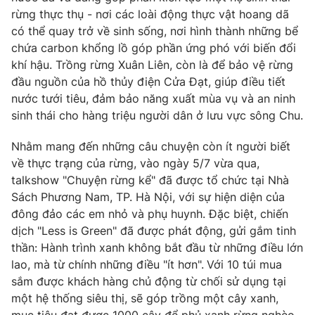
Email:
toasoan@vtv.vn
rừng thực thụ - nơi các loài động thực vật hoang dã
Liên hệ quảng cáo:
024-7300.7108
có thể quay trở về sinh sống, nơi hình thành những bể
chứa carbon khổng lồ góp phần ứng phó với biến đổi
khí hậu. Trồng rừng Xuân Liên, còn là để bảo vệ rừng
đầu nguồn của hồ thủy điện Cửa Đạt, giúp điều tiết
nước tưới tiêu, đảm bảo năng xuất mùa vụ và an ninh
sinh thái cho hàng triệu người dân ở lưu vực sông Chu.
Nhằm mang đến những câu chuyện còn ít người biết
về thực trạng của rừng, vào ngày 5/7 vừa qua,
talkshow "Chuyện rừng kể" đã được tổ chức tại Nhà
Sách Phương Nam, TP. Hà Nội, với sự hiện diện của
đông đảo các em nhỏ và phụ huynh. Đặc biệt, chiến
® Cấm sao chép dưới mọi hình thức nếu không có sự chấp
dịch "Less is Green" đã được phát động, gửi gắm tinh
thuận bằng văn bản. Ghi rõ nguồn VTV.vn khi phát hành lại
thần: Hành trình xanh không bắt đầu từ những điều lớn
thông tin từ website này.
lao, mà từ chính những điều "ít hơn".
Với 10 túi mua
sắm được khách hàng chủ động từ chối sử dụng tại
một hệ thống siêu thị, sẽ góp trồng một cây xanh,
mục tiêu đạt được 1000 cây để phủ xanh rừng nghèo