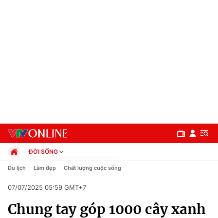
ĐỜI SỐNG
Chính trị
Du lịch
Làm đẹp
Chất lượng cuộc sống
Xã hội
07/07/2025 05:59 GMT+7
Pháp luật
Chuyên mục
Kinh tế
Chung tay góp 1000 cây xanh
Thể thao