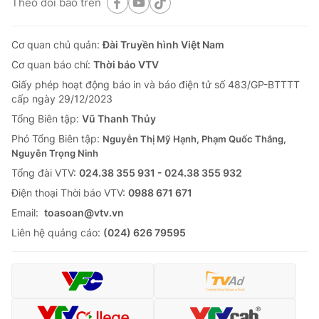
Theo dõi báo trên
Cơ quan chủ quản:
Đài Truyền hình Việt Nam
Cơ quan báo chí:
Thời báo VTV
Giấy phép hoạt động báo in và báo điện tử số 483/GP-BTTTT
cấp ngày 29/12/2023
Tổng Biên tập:
Vũ Thanh Thủy
Phó Tổng Biên tập:
Nguyễn Thị Mỹ Hạnh, Phạm Quốc Thắng,
Nguyễn Trọng Ninh
Tổng đài VTV:
024.38 355 931 - 024.38 355 932
Ðiện thoại Thời báo VTV:
0988 671 671
Email:
toasoan@vtv.vn
Liên hệ quảng cáo:
(024) 626 79595