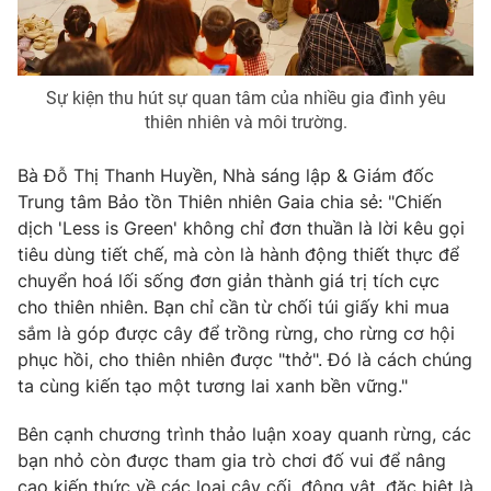
Sự kiện thu hút sự quan tâm của nhiều gia đình yêu
thiên nhiên và môi trường.
Bà Đỗ Thị Thanh Huyền, Nhà sáng lập & Giám đốc
Trung tâm Bảo tồn Thiên nhiên Gaia chia sẻ: "Chiến
dịch 'Less is Green' không chỉ đơn thuần là lời kêu gọi
tiêu dùng tiết chế, mà còn là hành động thiết thực để
chuyển hoá lối sống đơn giản thành giá trị tích cực
cho thiên nhiên. Bạn chỉ cần từ chối túi giấy khi mua
sắm là góp được cây để trồng rừng, cho rừng cơ hội
phục hồi, cho thiên nhiên được "thở". Đó là cách chúng
ta cùng kiến tạo một tương lai xanh bền vững."
Bên cạnh chương trình thảo luận xoay quanh rừng, các
bạn nhỏ còn được tham gia trò chơi đố vui để nâng
cao kiến thức về các loại cây cối, động vật, đặc biệt là