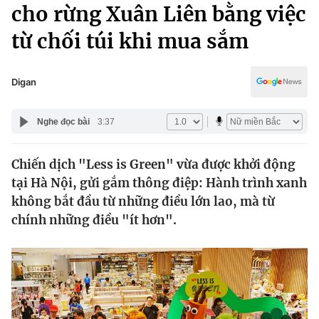
Chính trị
cho rừng Xuân Liên bằng việc
Truyền hình
từ chối túi khi mua sắm
Văn hóa - Giải trí
Xã hội
Y tế
Đời sống
Digan
Pháp luật
Công nghệ
Giáo dục
Nghe đọc bài
3:37
Y tế
Chiến dịch "Less is Green" vừa được khởi động
Thế giới
tại Hà Nội, gửi gắm thông điệp: Hành trình xanh
Tin tức
không bắt đầu từ những điều lớn lao, mà từ
Kinh tế
chính những điều "ít hơn".
Thế giới đó đây
Tài chính
Dữ liệu và đời sống
Câu chuyện quốc tế
Thị trường
Truyền hình
Góc doanh nghiệp