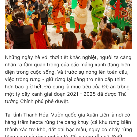
Phim VTV
Giải trí
Hậu trường
Điện ảnh
Đời sống
Nhân vật
Âm nhạc
Du lịch
Khán giả
Giáo dục
Sao
Làm đẹp
Giải sao mai
Tuyển sinh
Những ngày hè với thời tiết khắc nghiệt, người ta càng
Công nghệ
Chất lượng cuộc sống
nhận ra tầm quan trọng của các mảng xanh đang hiện
Học trực tuyến
diện trong cuộc sống. Và trước sự nóng lên toàn cầu,
Hitech Công nghệ tương lai
Giao lưu trực tuyến
việc trồng rừng - giữ rừng lại càng trở nên cấp thiết
Sản phẩm
hơn bao giờ hết. Đó cũng là mục tiêu của Đề án trồng
một tỷ cây xanh giai đoạn 2021 - 2025 đã được Thủ
Lịch phát sóng
Thị trường
tướng Chính phủ phê duyệt.
Tư vấn
Tại tỉnh Thanh Hóa, Vườn quốc gia Xuân Liên là nơi có
Chuyên mục khác
hàng trăm hecta rừng tre đang khuy (cả khu rừng biến
Emagazine
Podcast
thành xác tre khô, đất đai bạc màu, nguy cơ cháy rừng
tăng cao) và rừng nghèo là đất nương rẫy cũ. Suốt