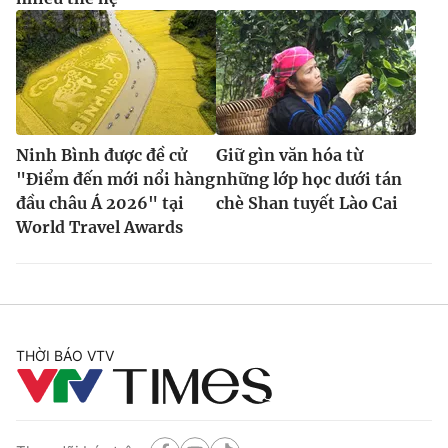
Ninh Bình được đề cử
Giữ gìn văn hóa từ
"Điểm đến mới nổi hàng
những lớp học dưới tán
đầu châu Á 2026" tại
chè Shan tuyết Lào Cai
World Travel Awards
THỜI BÁO VTV