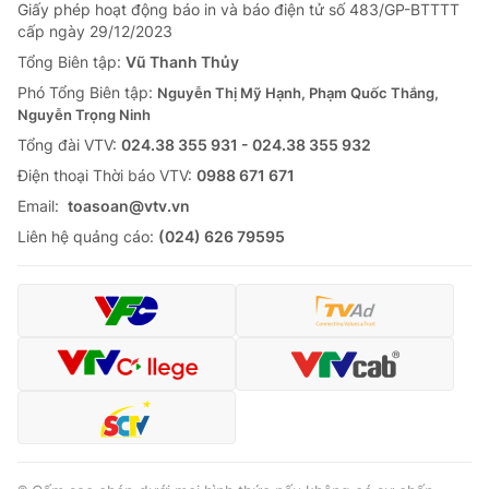
Giao lưu trực tuyến
Giấy phép hoạt động báo in và báo điện tử số 483/GP-BTTTT
Sản phẩm
cấp ngày 29/12/2023
Lịch phát sóng
Tổng Biên tập:
Vũ Thanh Thủy
Thị trường
Phó Tổng Biên tập:
Nguyễn Thị Mỹ Hạnh, Phạm Quốc Thắng,
Tư vấn
Nguyễn Trọng Ninh
Chuyên mục khác
Tổng đài VTV:
024.38 355 931 - 024.38 355 932
Ðiện thoại Thời báo VTV:
0988 671 671
Emagazine
Podcast
Email:
toasoan@vtv.vn
Liên hệ quảng cáo:
(024) 626 79595
Photo
Infographic
Video
Shorts video
VTV Money
VTV Thể thao
VTV Sức khoẻ
Bất động sản