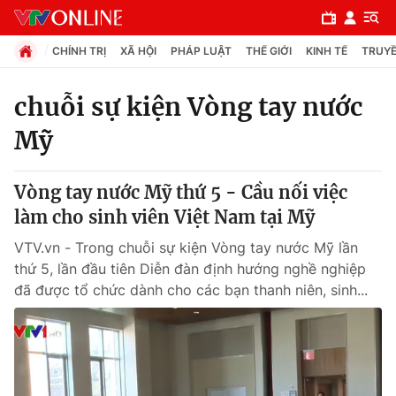
CHÍNH TRỊ
XÃ HỘI
PHÁP LUẬT
THẾ GIỚI
KINH TẾ
TRUYỀ
chuỗi sự kiện Vòng tay nước
Mỹ
Chuyên mục
Chính trị
Vòng tay nước Mỹ thứ 5 - Cầu nối việc
làm cho sinh viên Việt Nam tại Mỹ
Xã hội
VTV.vn - Trong chuỗi sự kiện Vòng tay nước Mỹ lần
thứ 5, lần đầu tiên Diễn đàn định hướng nghề nghiệp
Pháp luật
đã được tổ chức dành cho các bạn thanh niên, sinh...
Y tế
Thế giới