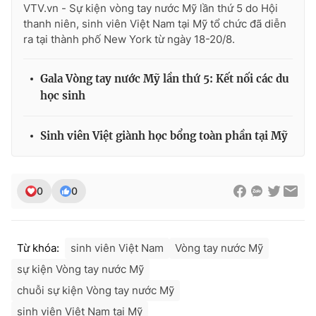
VTV.vn - Sự kiện vòng tay nước Mỹ lần thứ 5 do Hội
Ðiện thoại Thời báo VTV:
024.66 897 897
thanh niên, sinh viên Việt Nam tại Mỹ tổ chức đã diễn
Email:
toasoan@vtv.vn
ra tại thành phố New York từ ngày 18-20/8.
Liên hệ quảng cáo:
024-7300.7108
Gala Vòng tay nước Mỹ lần thứ 5: Kết nối các du
học sinh
Sinh viên Việt giành học bổng toàn phần tại Mỹ
0
0
® Cấm sao chép dưới mọi hình thức nếu không có sự chấp
Từ khóa:
sinh viên Việt Nam
Vòng tay nước Mỹ
thuận bằng văn bản. Ghi rõ nguồn VTV.vn khi phát hành lại
sự kiện Vòng tay nước Mỹ
thông tin từ website này.
chuỗi sự kiện Vòng tay nước Mỹ
sinh viên Việt Nam tại Mỹ