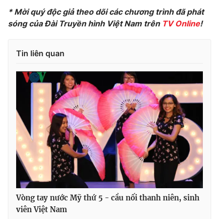
* Mời quý độc giả theo dõi các chương trình đã phát
sóng của Đài Truyền hình Việt Nam trên
TV Online
!
THỜI BÁO VTV
Tin liên quan
Theo dõi báo trên
Cơ quan chủ quản:
Đài Truyền hình Việt Nam
Cơ quan báo chí:
Thời báo VTV
Giấy phép hoạt động báo in và báo điện tử số 483/GP-BTTTT
cấp ngày 29/12/2023
Tổng Biên tập:
Vũ Thanh Thủy
Phó Tổng Biên tập:
Nguyễn Thị Mỹ Hạnh, Phạm Quốc Thắng,
Vòng tay nước Mỹ thứ 5 - cầu nối thanh niên, sinh
Nguyễn Trọng Ninh
viên Việt Nam
Tổng đài VTV:
024.38 355 931 - 024.38 355 932