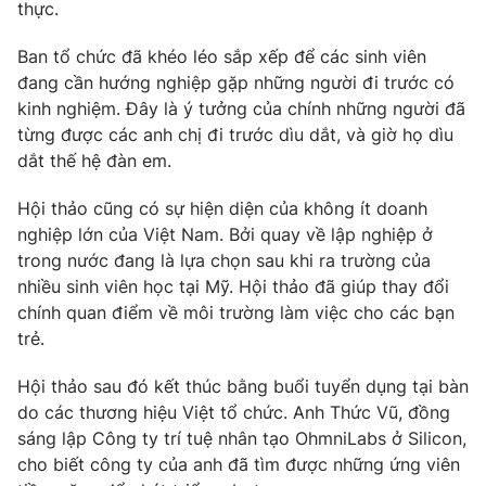
Phim VTV
thực.
Giải trí
Hậu trường
Ban tổ chức đã khéo léo sắp xếp để các sinh viên
Điện ảnh
đang cần hướng nghiệp gặp những người đi trước có
Đời sống
Nhân vật
kinh nghiệm. Đây là ý tưởng của chính những người đã
Âm nhạc
Du lịch
từng được các anh chị đi trước dìu dắt, và giờ họ dìu
Khán giả
Giáo dục
Sao
dắt thế hệ đàn em.
Làm đẹp
Giải sao mai
Tuyển sinh
Hội thảo cũng có sự hiện diện của không ít doanh
Công nghệ
Chất lượng cuộc sống
nghiệp lớn của Việt Nam. Bởi quay về lập nghiệp ở
Học trực tuyến
Hitech Công nghệ tương lai
trong nước đang là lựa chọn sau khi ra trường của
Giao lưu trực tuyến
nhiều sinh viên học tại Mỹ. Hội thảo đã giúp thay đổi
Sản phẩm
chính quan điểm về môi trường làm việc cho các bạn
Lịch phát sóng
trẻ.
Thị trường
Hội thảo sau đó kết thúc bằng buổi tuyển dụng tại bàn
Tư vấn
do các thương hiệu Việt tổ chức. Anh Thức Vũ, đồng
Chuyên mục khác
sáng lập Công ty trí tuệ nhân tạo OhmniLabs ở Silicon,
Emagazine
Podcast
cho biết công ty của anh đã tìm được những ứng viên