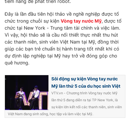
tiềm năng để phát triển robot.
Photo
Infographic
Đây là lần đầu tiên hội thảo về nghề nghiệp được tổ
chức trong chuỗi sự kiện
Vòng tay nước Mỹ
, được tổ
Video
Shorts video
chức tại New York - Trung tâm tài chính và việc làm.
Vì vậy, hội thảo sẽ là cầu nối thiết thực nhất thu hút
các thanh niên, sinh viên Việt Nam tại Mỹ, đồng thời
VTV Money
VTV Thể thao
giúp các bạn trẻ chuẩn bị hành trang tốt nhất khi có
dự định lập nghiệp tại Mỹ hay trở về đóng góp cho
VTV Sức khoẻ
Bất động sản
quê hương.
Thị trường 24h
Tấm lòng Việt
Sôi động sự kiện Vòng tay nước
Mỹ lần thứ 5 của du học sinh Việt
VTV4
Vươn mình bằng AI
VTV.vn - Chương trình Vòng tay nước Mỹ
lần thứ 5 đang diễn ra tại TP New York, là
sự kiện lớn kết nối các thanh niên, sinh viên
VTV9
VTV8
Việt Nam đang sinh sống, học tập và làm việc tại Mỹ.
Liên hệ tòa soạn
English