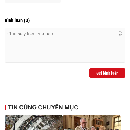
Bình luận
(
0
)
Gửi bình luận
TIN CÙNG CHUYÊN MỤC