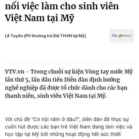
Chính trị
nối việc làm cho sinh viên
Truyền hình
Việt Nam tại Mỹ
Văn hóa - Giải trí
Xã hội
Y tế
Đời sống
Lê Tuyển (PV thường trú Đài THVN tại Mỹ)
Pháp luật
Công nghệ
Giáo dục
Y tế
VTV.vn - Trong chuỗi sự kiện Vòng tay nước Mỹ
Thế giới
lần thứ 5, lần đầu tiên Diễn đàn định hướng
Tin tức
nghề nghiệp đã được tổ chức dành cho các bạn
Kinh tế
thanh niên, sinh viên Việt Nam tại Mỹ.
Thế giới đó đây
Tài chính
Dữ liệu và đời sống
Câu chuyện quốc tế
Thị trường
Với chủ đề "Cơ hội nằm ở đâu?", diễn đàn đã thực sự
cuốn hút được các bạn trẻ Việt Nam đang làm việc và
Truyền hình
Góc doanh nghiệp
học tập tại Mỹ bởi những hoạt động hết sức thiết