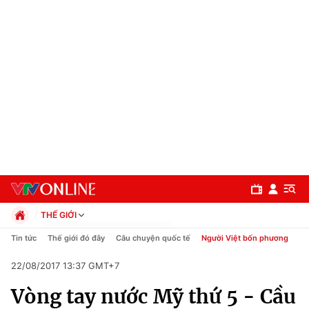
THẾ GIỚI
Chính trị
Tin tức
Thế giới đó đây
Câu chuyện quốc tế
Người Việt bốn phương
Xã hội
22/08/2017 13:37 GMT+7
Pháp luật
Chuyên mục
Kinh tế
Vòng tay nước Mỹ thứ 5 - Cầu
Thể thao