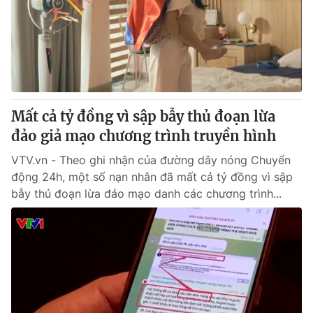
Thị trường 24h
Tấm lòng Việt
VTV4
Vươn mình bằng AI
VTV9
VTV8
Mất cả tỷ đồng vì sập bẫy thủ đoạn lừa
Liên hệ tòa soạn
English
đảo giả mạo chương trình truyền hình
VTV.vn - Theo ghi nhận của đường dây nóng Chuyển
động 24h, một số nạn nhân đã mất cả tỷ đồng vì sập
bẫy thủ đoạn lừa đảo mạo danh các chương trình...
THỜI BÁO VTV
Theo dõi báo trên
Cơ quan chủ quản:
Đài Truyền hình Việt Nam
Cơ quan báo chí:
Thời báo VTV