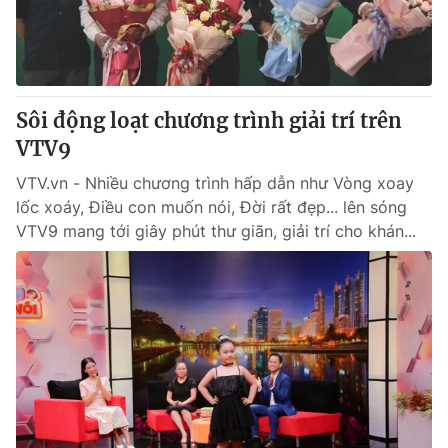
® Cấm sao chép dưới mọi hình thức nếu không có sự chấp
thuận bằng văn bản. Ghi rõ nguồn VTV.vn khi phát hành lại
thông tin từ website này.
Sôi động loạt chương trình giải trí trên
VTV9
VTV.vn - Nhiều chương trình hấp dẫn như Vòng xoay
lốc xoáy, Điều con muốn nói, Đời rất đẹp... lên sóng
VTV9 mang tới giây phút thư giãn, giải trí cho khán...