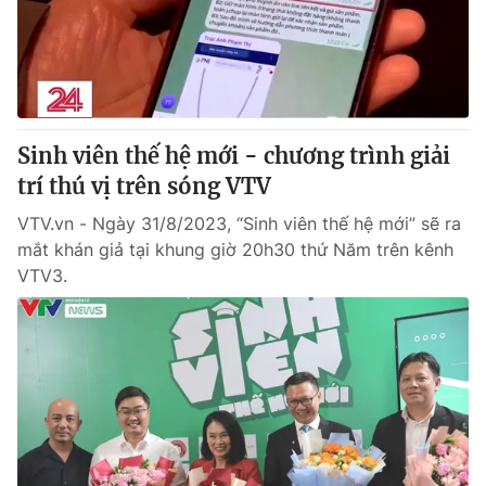
Giấy phép hoạt động báo in và báo điện tử số 483/GP-BTTTT
cấp ngày 29/12/2023
Tổng Biên tập:
Vũ Thanh Thủy
Phó Tổng Biên tập:
Nguyễn Thị Mỹ Hạnh, Phạm Quốc Thắng,
Nguyễn Trọng Ninh
Tổng đài VTV:
Sinh viên thế hệ mới - chương trình giải
024.38 355 931 - 024.38 355 932
Ðiện thoại Thời báo VTV:
trí thú vị trên sóng VTV
024.66 897 897
Email:
toasoan@vtv.vn
VTV.vn - Ngày 31/8/2023, “Sinh viên thế hệ mới” sẽ ra
Liên hệ quảng cáo:
024-7300.7108
mắt khán giả tại khung giờ 20h30 thứ Năm trên kênh
VTV3.