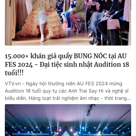
Tin tức
Kinh tế
Thế giới đó đây
Tài chính
Dữ liệu và đời sống
Câu chuyện quốc tế
Thị trường
Truyền hình
Góc doanh nghiệp
15.000+ khán giả quẩy BUNG NÓC tại AU
Phim VTV
FES 2024 - Đại tiệc sinh nhật Audition 18
Giải trí
tuổi!!!
Hậu trường
Điện ảnh
Đời sống
VTV.vn - Ngày hội thường niên AU FES 2024 mừng
Nhân vật
Âm nhạc
Audition 18 tuổi quy tụ các Anh Trai Say Hi và nghệ sĩ
Du lịch
Khán giả
biểu diễn. Hàng loạt trải nghiệm âm nhạc - thời trang...
Giáo dục
Sao
Làm đẹp
Giải sao mai
Tuyển sinh
Công nghệ
Chất lượng cuộc sống
Học trực tuyến
Hitech Công nghệ tương lai