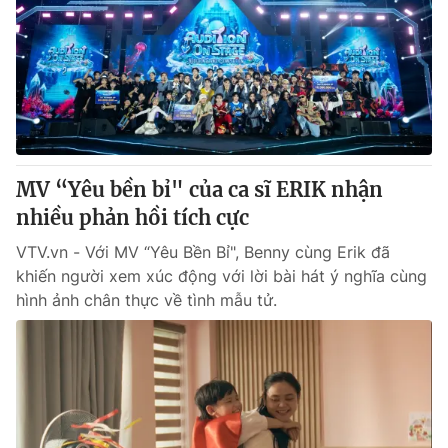
Giao lưu trực tuyến
Sản phẩm
Lịch phát sóng
Thị trường
Tư vấn
Chuyên mục khác
Emagazine
Podcast
MV “Yêu bền bỉ" của ca sĩ ERIK nhận
nhiều phản hồi tích cực
Photo
Infographic
VTV.vn - Với MV “Yêu Bền Bỉ", Benny cùng Erik đã
khiến người xem xúc động với lời bài hát ý nghĩa cùng
Video
Shorts video
hình ảnh chân thực về tình mẫu tử.
VTV Money
VTV Thể thao
VTV Sức khoẻ
Bất động sản