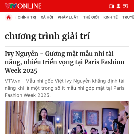
CHÍNH TRỊ
XÃ HỘI
PHÁP LUẬT
THẾ GIỚI
KINH TẾ
TRUYỀ
chương trình giải trí
Chuyên mục
Ivy Nguyễn - Gương mặt mẫu nhí tài
Chính trị
năng, nhiều triển vọng tại Paris Fashion
Week 2025
Xã hội
VTV.vn - Mẫu nhí gốc Việt Ivy Nguyễn khẳng định tài
năng khi là một trong số ít mẫu nhí góp mặt tại Paris
Pháp luật
Fashion Week 2025.
Y tế
Thế giới