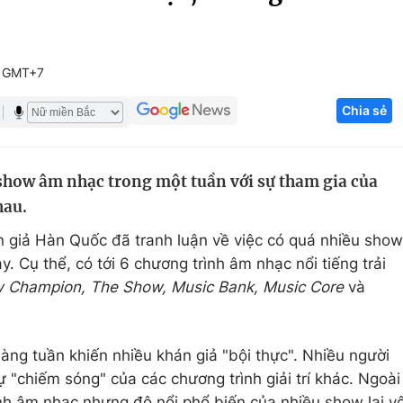
Góc ảnh
2 GMT+7
Giáo dục
Công nghệ
Chia sẻ
Tuyển sinh
Hitech Công ng
Học trực tuyến
Sản phẩm
 show âm nhạc trong một tuần với sự tham gia của
g
Thị trường
hau.
Tư vấn
n giả Hàn Quốc đã tranh luận về việc có quá nhiều show
. Cụ thể, có tới 6 chương trình âm nhạc nổi tiếng trải
 Champion, The Show, Music Bank, Music Core
và
ng tuần khiến nhiều khán giả "bội thực". Nhiều người
ự "chiếm sóng" của các chương trình giải trí khác. Ngoài
ình âm nhạc nhưng độ nổi phổ biến của nhiều show lại v