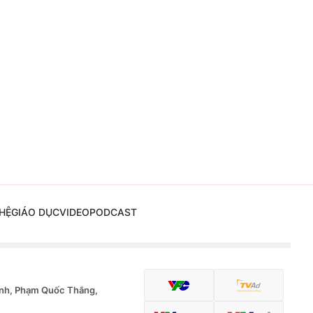
HỆ
GIÁO DỤC
VIDEO
PODCAST
nh, Phạm Quốc Thắng,