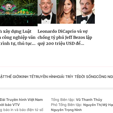
h xây dựng Luật
Leonardo DiCaprio và vợ
n công nghiệp văn
chồng tỷ phú Jeff Bezos lập
rình tự, thủ tục...
quỹ 200 triệu USD để...
UẬT
THẾ GIỚI
KINH TẾ
TRUYỀN HÌNH
GIẢI TRÍ
Y TẾ
ĐỜI SỐNG
CÔNG NG
Đài Truyền hình Việt Nam
Tổng Biên tập:
Vũ Thanh Thủy
hời báo VTV
Phó Tổng Biên tập:
Nguyễn Thị Mỹ Hạ
g báo in và báo điện tử số
Nguyễn Trọng Ninh