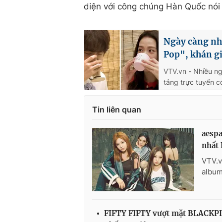
diện với công chúng Hàn Quốc nói 
Ngày càng nh
Pop", khán gi
VTV.vn - Nhiều ng
tảng trực tuyến c
Tin liên quan
aespa
nhất
VTV.v
album
FIFTY FIFTY vượt mặt BLACKPIN