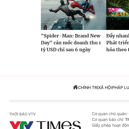
"Spider-Man: Brand New
Đẩy nhan
Day" cán mốc doanh thu 1
Phát triể
tỷ USD chỉ sau 6 ngày
hóa theo t
CHÍNH TRỊ
XÃ HỘI
PHÁP L
Cơ quan chủ quản:
THỜI BÁO VTV
Cơ quan báo chí:
T
Giấy phép hoạt độn