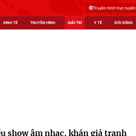
Truyền hình trực tuyến
KINH TẾ
TRUYỀN HÌNH
GIẢI TRÍ
Y TẾ
ĐỜI SỐNG
Pháp luật
Y tế
Truyền hình
Multimedia
Phim VTV
Video
Hậu trường
Shorts video
Nhân vật
Podcast
Khán giả
EMagazine
Giải sao mai
Photo
u show âm nhạc, khán giả tranh
Infographic