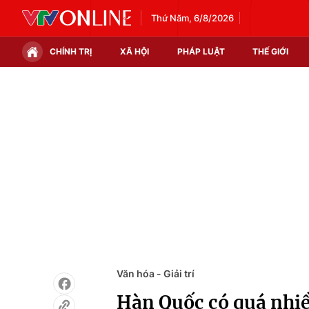
Thứ Năm, 6/8/2026
CHÍNH TRỊ
XÃ HỘI
PHÁP LUẬT
THẾ GIỚI
Chính trị
Xã hội
Thế giới
Kinh tế
Tin tức
Tài chính
Thế giới đó đây
Thị trường
Câu chuyện quốc tế
Góc doanh nghiệp
Dữ liệu và đời sống
Văn hóa - Giải trí
Hàn Quốc có quá nhiề