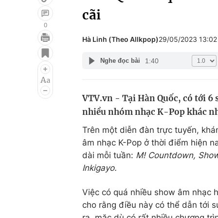
cãi
0
Hà Linh (Theo Allkpop)
29/05/2023 13:0
Giải trí
Đời sống
1:40
Nghe đọc bài
Điện ảnh
Du lịch
Âm nhạc
Làm đẹp
VTV.vn - Tại Hàn Quốc, có tới 6
Sao
Chất lượng cuộc sốn
nhiều nhóm nhạc K-Pop khác n
Trên một diễn đàn trực tuyến, khá
âm nhạc K-Pop ở thời điểm hiện nay
dài mỗi tuần:
M! Countdown, Show
Inkigayo.
Việc có quá nhiều show âm nhạc hà
cho rằng điều này có thể dẫn tới s
ra, mặc dù có rất nhiều chương tr