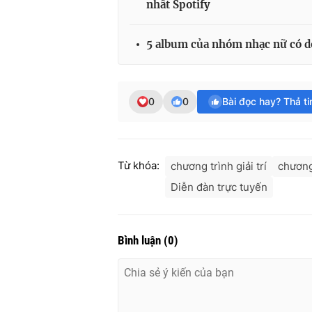
nhất Spotify
5 album của nhóm nhạc nữ có d
0
0
Bài đọc hay? Thả t
Từ khóa:
chương trình giải trí
chương
Diễn đàn trực tuyến
Bình luận
(
0
)