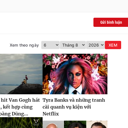
Gửi bình luận
Xem theo ngày
XEM
 hit Van Gogh hát
Tyra Banks và những tranh
t, kết hợp cùng
cãi quanh vụ kiện với
oàng Dũng...
Netflix