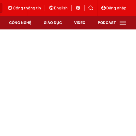
Cổng thông tin
English
Đăng nhập
CÔNG NGHỆ
GIÁO DỤC
VIDEO
PODCAST
VTV Money
VTV Thể thao
VTV Sức khoẻ
Bất động sản
Thị trường 24h
Tấm lòng Việt
Vươn mình bằng AI
VTV4
VTV8
VTV9
Lịch phát sóng
Giao lưu trực tuyến
Sự kiện