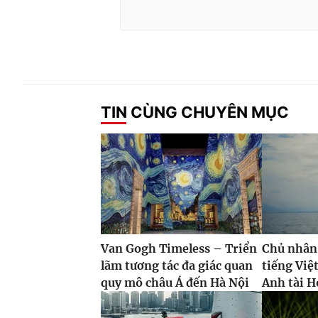
TIN CÙNG CHUYÊN MỤC
Van Gogh Timeless – Triển
Chủ nhân
lãm tương tác đa giác quan
tiếng Việ
quy mô châu Á đến Hà Nội
Anh tài H