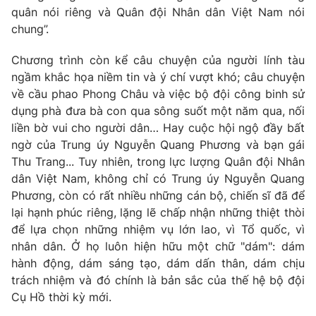
quân nói riêng và Quân đội Nhân dân Việt Nam nói
chung”.
Chương trình còn kể câu chuyện của người lính tàu
ngầm khắc họa niềm tin và ý chí vượt khó; câu chuyện
về cầu phao Phong Châu và việc bộ đội công binh sử
dụng phà đưa bà con qua sông suốt một năm qua, nối
liền bờ vui cho người dân… Hay cuộc hội ngộ đầy bất
ngờ của Trung úy Nguyễn Quang Phương và bạn gái
Thu Trang... Tuy nhiên, trong lực lượng Quân đội Nhân
dân Việt Nam, không chỉ có Trung úy Nguyễn Quang
Phương, còn có rất nhiều những cán bộ, chiến sĩ đã để
lại hạnh phúc riêng, lặng lẽ chấp nhận những thiệt thòi
để lựa chọn những nhiệm vụ lớn lao, vì Tổ quốc, vì
nhân dân. Ở họ luôn hiện hữu một chữ "dám": dám
hành động, dám sáng tạo, dám dấn thân, dám chịu
trách nhiệm và đó chính là bản sắc của thế hệ bộ đội
Cụ Hồ thời kỳ mới.