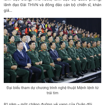
lãnh đạo Đài THVN và đông đảo cán bộ chiến sĩ, khán
Photo
Infographic
giả…
Video
Shorts video
VTV Money
VTV Thể thao
VTV Sức khoẻ
Bất động sản
Thị trường 24h
Tấm lòng Việt
VTV4
Vươn mình bằng AI
Đại biểu tham dự chương trình nghệ thuật Mệnh lệnh từ
VTV9
VTV8
trái tim
Liên hệ tòa soạn
English
81 năm – một chặng đường vẻ vang của Quân đội