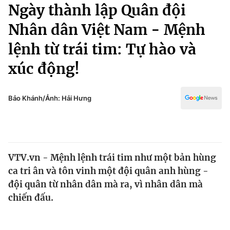
Chính trị
Ngày thành lập Quân đội
Truyền hình
Nhân dân Việt Nam - Mệnh
Văn hóa - Giải trí
Xã hội
Y tế
lệnh từ trái tim: Tự hào và
Đời sống
Pháp luật
xúc động!
Công nghệ
Giáo dục
Y tế
Bảo Khánh/Ảnh: Hải Hưng
Thế giới
Tin tức
Kinh tế
VTV.vn - Mệnh lệnh trái tim như một bản hùng
Thế giới đó đây
ca tri ân và tôn vinh một đội quân anh hùng -
Tài chính
Dữ liệu và đời sống
đội quân từ nhân dân mà ra, vì nhân dân mà
Câu chuyện quốc tế
Thị trường
chiến đấu.
Truyền hình
Góc doanh nghiệp