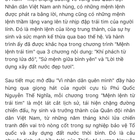
Nhân dân Việt Nam anh hùng, có những mệnh lệnh
được phát ra bằng lời, nhưng cũng có những mệnh
lệnh thầm lặng vang lên từ nhịp đập trái tim của người
lính. Đó là mệnh lệnh của lòng trung thành, của sự hy
THỜI BÁO VTV
sinh và sức mạnh kế thừa qua bao thế hệ. Và hành
trình ấy đã được khắc họa trong chương trình "Mệnh
Theo dõi báo trên
lệnh trái tim" qua 3 chương nội dung: "Khí phách từ
trong lửa đỏ", "Sứ mệnh giữa bình yên" và "Lời thề
dựng xây đất nước đẹp tươi".
Cơ quan chủ quản:
Đài Truyền hình Việt Nam
Cơ quan báo chí:
Thời báo VTV
Sau tiết mục mở đầu "Vì nhân dân quên mình" đầy hào
Giấy phép hoạt động báo in và báo điện tử số 483/GP-BTTTT
hùng qua giọng hát của người cựu tù Phú Quốc
cấp ngày 29/12/2023
Nguyễn Thế Nghĩa, mỗi chương trong "Mệnh lệnh từ
Tổng Biên tập:
Vũ Thanh Thủy
trái tim" là một lát cắt lịch sử, tái hiện chặng đường
Phó Tổng Biên tập:
Nguyễn Thị Mỹ Hạnh, Phạm Quốc Thắng,
chiến đấu, hy sinh và trưởng thành của Quân đội nhân
Nguyễn Trọng Ninh
dân Việt Nam, từ những năm tháng khói lửa chiến
Tổng đài VTV:
024.38 355 931 - 024.38 355 932
tranh đến vai trò nòng cốt trong sự nghiệp bảo vệ Tổ
Ðiện thoại Thời báo VTV:
024.66 897 897
quốc và xây dựng đất nước thời bình. Đó là câu