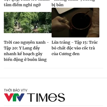
tâm điểm nghi ngờ
bị bắn
Trời cao nguyên xanh -
Lửa trắng - Tập 15: Trúc
Tập 20: Y Lang đẩy
bỏ chất độc vào cốc trà
nhanh kế hoạch gây
của Cương đen
biến động ở buôn làng
THỜI BÁO VTV