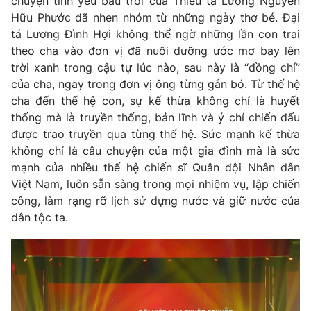
chuyện tình yêu bầu trời của Thiếu tá Lương Nguyễn
Email:
toasoan@vtv.vn
Hữu Phước đã nhen nhóm từ những ngày thơ bé. Đại
Liên hệ quảng cáo:
024-7300.7108
tá Lương Đình Hợi không thể ngờ những lần con trai
theo cha vào đơn vị đã nuôi dưỡng ước mơ bay lên
trời xanh trong cậu tự lúc nào, sau này là “đồng chí”
của cha, ngay trong đơn vị ông từng gắn bó. Từ thế hệ
cha đến thế hệ con, sự kế thừa không chỉ là huyết
thống mà là truyền thống, bản lĩnh và ý chí chiến đấu
được trao truyền qua từng thế hệ. Sức mạnh kế thừa
không chỉ là câu chuyện của một gia đình mà là sức
mạnh của nhiều thế hệ chiến sĩ Quân đội Nhân dân
Việt Nam, luôn sẵn sàng trong mọi nhiệm vụ, lập chiến
công, làm rạng rỡ lịch sử dựng nước và giữ nước của
dân tộc ta.
® Cấm sao chép dưới mọi hình thức nếu không có sự chấp
thuận bằng văn bản. Ghi rõ nguồn VTV.vn khi phát hành lại
thông tin từ website này.