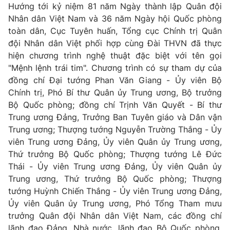
Phim VTV
Hướng tới kỷ niệm 81 năm Ngày thành lập Quân đội
Giải trí
Nhân dân Việt Nam và 36 năm Ngày hội Quốc phòng
Hậu trường
toàn dân, Cục Tuyên huấn, Tổng cục Chính trị Quân
Điện ảnh
Đời sống
đội Nhân dân Việt phối hợp cùng Đài THVN đã thực
Nhân vật
Âm nhạc
hiện chương trình nghệ thuật đặc biệt với tên gọi
Du lịch
Khán giả
"Mệnh lệnh trái tim". Chương trình có sự tham dự của
Giáo dục
Sao
đồng chí Đại tướng Phan Văn Giang - Ủy viên Bộ
Làm đẹp
Giải sao mai
Tuyển sinh
Chính trị, Phó Bí thư Quân ủy Trung ương, Bộ trưởng
Công nghệ
Chất lượng cuộc sống
Bộ Quốc phòng; đồng chí Trịnh Văn Quyết - Bí thư
Học trực tuyến
Trung ương Đảng, Trưởng Ban Tuyên giáo và Dân vận
Hitech Công nghệ tương lai
Trung ương; Thượng tướng Nguyễn Trường Thắng - Ủy
Giao lưu trực tuyến
viên Trung ương Đảng, Ủy viên Quân ủy Trung ương,
Sản phẩm
Thứ trưởng Bộ Quốc phòng; Thượng tướng Lê Đức
Lịch phát sóng
Thị trường
Thái - Ủy viên Trung ương Đảng, Ủy viên Quân ủy
Trung ương, Thứ trưởng Bộ Quốc phòng; Thượng
Tư vấn
tướng Huỳnh Chiến Thắng - Ủy viên Trung ương Đảng,
Chuyên mục khác
Ủy viên Quân ủy Trung ương, Phó Tổng Tham mưu
trưởng Quân đội Nhân dân Việt Nam, các đồng chí
Emagazine
Podcast
lãnh đạo Đảng, Nhà nước, lãnh đạo Bộ Quốc phòng,