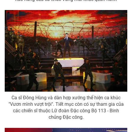
Ca sĩ Đông Hùng và dàn hợp xướng thể hiện ca khúc
"Vươn mình vượt trội". Tiết mục còn có sự tham gia của
các chiến sĩ thuộc Lữ đoàn Đặc công Bộ 113 - Binh
chủng Đặc công.