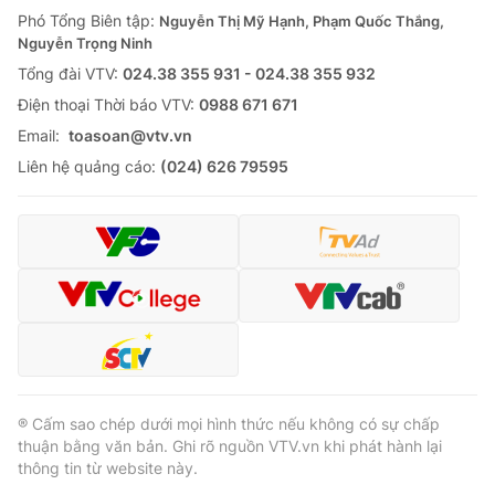
Giao lưu trực tuyến
Phó Tổng Biên tập:
Nguyễn Thị Mỹ Hạnh, Phạm Quốc Thắng,
Sản phẩm
Nguyễn Trọng Ninh
Lịch phát sóng
Thị trường
Tổng đài VTV:
024.38 355 931 - 024.38 355 932
Ðiện thoại Thời báo VTV:
0988 671 671
Tư vấn
Email:
toasoan@vtv.vn
Chuyên mục khác
Liên hệ quảng cáo:
(024) 626 79595
Emagazine
Podcast
Photo
Infographic
Video
Shorts video
VTV Money
VTV Thể thao
® Cấm sao chép dưới mọi hình thức nếu không có sự chấp
VTV Sức khoẻ
Bất động sản
thuận bằng văn bản. Ghi rõ nguồn VTV.vn khi phát hành lại
thông tin từ website này.