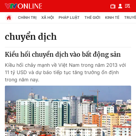
CHÍNH TRỊ
XÃ HỘI
PHÁP LUẬT
THẾ GIỚI
KINH TẾ
TRUYỀ
chuyển dịch
Chuyên mục
Kiều hối chuyển dịch vào bất động sản
Chính trị
Kiều hối chảy mạnh về Việt Nam trong năm 2013 với
11 tỷ USD và dự báo tiếp tục tăng trưởng ổn định
Xã hội
trong năm nay.
Pháp luật
Y tế
Thế giới