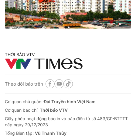
Tin tức
Kinh tế
Thế giới đó đây
Tài chính
Dữ liệu và đời sống
Câu chuyện quốc tế
Thị trường
Truyền hình
Góc doanh nghiệp
THỜI BÁO VTV
Phim VTV
Giải trí
Hậu trường
Điện ảnh
Đời sống
Theo dõi báo trên
Nhân vật
Âm nhạc
Du lịch
Khán giả
Giáo dục
Cơ quan chủ quản:
Đài Truyền hình Việt Nam
Sao
Làm đẹp
Giải sao mai
Cơ quan báo chí:
Thời báo VTV
Tuyển sinh
Công nghệ
Giấy phép hoạt động báo in và báo điện tử số 483/GP-BTTTT
Chất lượng cuộc sống
cấp ngày 29/12/2023
Học trực tuyến
Hitech Công nghệ tương lai
Tổng Biên tập:
Vũ Thanh Thủy