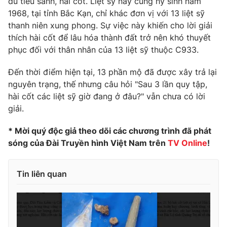
đủ tiểu sành, hài cốt. Liệt sỹ này cũng hy sinh năm
1968, tại tỉnh Bắc Kạn, chỉ khác đơn vị với 13 liệt sỹ
thanh niên xung phong. Sự việc này khiến cho lời giải
thích hài cốt để lâu hóa thành đất trở nên khó thuyết
THỜI BÁO VTV
phục đối với thân nhân của 13 liệt sỹ thuộc C933.
Đến thời điểm hiện tại, 13 phần mộ đã được xây trả lại
nguyên trạng, thế nhưng câu hỏi "Sau 3 lần quy tập,
hài cốt các liệt sỹ giờ đang ở đâu?" vẫn chưa có lời
Theo dõi báo trên
giải.
Cơ quan chủ quản:
Đài Truyền hình Việt Nam
* Mời quý độc giả theo dõi các chương trình đã phát
Cơ quan báo chí:
Thời báo VTV
sóng của Đài Truyền hình Việt Nam trên
TV Online
!
Giấy phép hoạt động báo in và báo điện tử số 483/GP-BTTTT
cấp ngày 29/12/2023
Tin liên quan
Tổng Biên tập:
Vũ Thanh Thủy
Phó Tổng Biên tập:
Nguyễn Thị Mỹ Hạnh, Phạm Quốc Thắng,
Nguyễn Trọng Ninh
Tổng đài VTV:
024.38 355 931 - 024.38 355 932