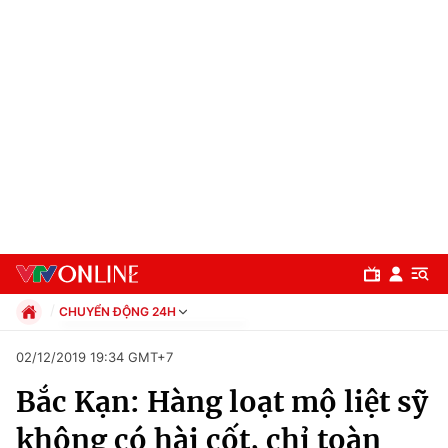
CHUYỂN ĐỘNG 24H
Chính trị
02/12/2019 19:34 GMT+7
Xã hội
Bắc Kạn: Hàng loạt mộ liệt sỹ
Pháp luật
Chuyên mục
Kinh tế
không có hài cốt, chỉ toàn
Thể thao