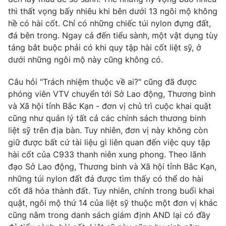
thì thất vọng bấy nhiêu khi bên dưới 13 ngôi mộ không
Photo
Infographic
hề có hài cốt. Chỉ có những chiếc túi nylon đựng đất,
đá bên trong. Ngay cả đến tiểu sành, một vật dụng tùy
Video
Shorts video
táng bắt buộc phải có khi quy tập hài cốt liệt sỹ, ở
dưới những ngôi mộ này cũng không có.
VTV Money
VTV Thể thao
Câu hỏi "Trách nhiệm thuộc về ai?" cũng đã được
phóng viên VTV chuyển tới Sở Lao động, Thương binh
VTV Sức khoẻ
Bất động sản
và Xã hội tỉnh Bắc Kạn - đơn vị chủ trì cuộc khai quật
cũng như quản lý tất cả các chính sách thương binh
liệt sỹ trên địa bàn. Tuy nhiên, đơn vị này không còn
Thị trường 24h
Tấm lòng Việt
giữ được bất cứ tài liệu gì liên quan đến việc quy tập
hài cốt của C933 thanh niên xung phong. Theo lãnh
VTV4
Vươn mình bằng AI
đạo Sở Lao động, Thương binh và Xã hội tỉnh Bắc Kạn,
những túi nylon đất đá được tìm thấy có thể do hài
cốt đã hóa thành đất. Tuy nhiên, chính trong buổi khai
VTV9
VTV8
quật, ngôi mộ thứ 14 của liệt sỹ thuộc một đơn vị khác
cũng nằm trong danh sách giám định AND lại có đầy
Liên hệ tòa soạn
English