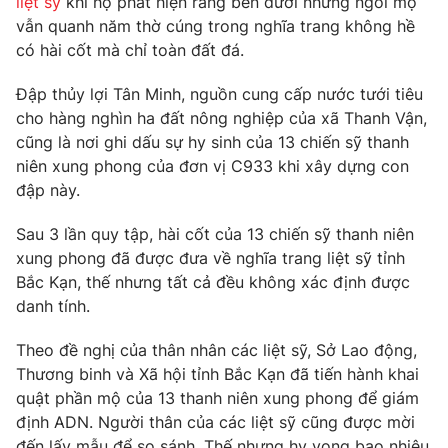
liệt sỹ
khi họ phát hiện rằng bên dưới những ngôi mộ
Phim VTV
Giải trí
vẫn quanh năm thờ cúng trong nghĩa trang không hề
Hậu trường
có hài cốt mà chỉ toàn đất đá.
Điện ảnh
Đời sống
Nhân vật
Đập thủy lợi Tân Minh, nguồn cung cấp nước tưới tiêu
Âm nhạc
cho hàng nghìn ha đất nông nghiệp của xã Thanh Vận,
Du lịch
Khán giả
Giáo dục
cũng là nơi ghi dấu sự hy sinh của 13 chiến sỹ thanh
Sao
Làm đẹp
Giải sao mai
niên xung phong của đơn vị C933 khi xây dựng con
Tuyển sinh
đập này.
Công nghệ
Chất lượng cuộc sống
Học trực tuyến
Sau 3 lần quy tập, hài cốt của 13 chiến sỹ thanh niên
Hitech Công nghệ tương lai
Giao lưu trực tuyến
xung phong đã được đưa về nghĩa trang liệt sỹ tỉnh
Sản phẩm
Bắc Kạn, thế nhưng tất cả đều không xác định được
danh tính.
Lịch phát sóng
Thị trường
Theo đề nghị của thân nhân các liệt sỹ, Sở Lao động,
Tư vấn
Thương binh và Xã hội tỉnh Bắc Kạn đã tiến hành khai
Chuyên mục khác
quật phần mộ của 13 thanh niên xung phong để giám
Emagazine
định ADN. Người thân của các liệt sỹ cũng được mời
Podcast
đến lấy mẫu để so sánh. Thế nhưng hy vọng bao nhiêu