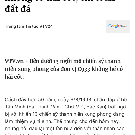
Chính trị
đất đá
Truyền hình
Văn hóa - Giải trí
Xã hội
Y tế
Trung tâm Tin tức VTV24
Đời sống
Pháp luật
Công nghệ
Giáo dục
Y tế
VTV.vn - Bên dưới 13 ngôi mộ chiến sỹ thanh
niên xung phong của đơn vị C933 không hề có
Thế giới
hài cốt.
Tin tức
Kinh tế
Thế giới đó đây
Cách đây hơn 50 năm, ngày 9/8/1968, chân đập ở hồ
Tài chính
Dữ liệu và đời sống
Tân Minh (xã Thanh Vận - Chợ Mới, Bắc Kạn) bất ngờ
Câu chuyện quốc tế
Thị trường
bị vỡ, khiến 13 chiến sỹ thanh niên xung phong đang
làm nhiệm vụ hi sinh. Thế nhưng cho đến hôm nay,
Truyền hình
Góc doanh nghiệp
những nỗi đau lại một lần nữa đến với thân nhân các