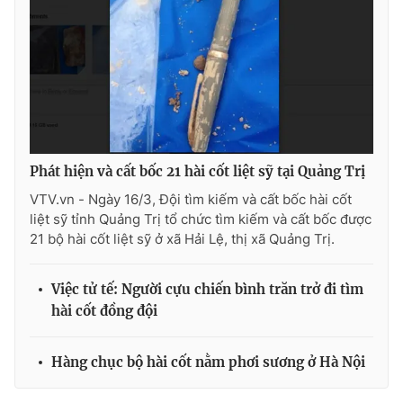
Ðiện thoại Thời báo VTV:
024.66 897 897
Email:
toasoan@vtv.vn
Liên hệ quảng cáo:
024-7300.7108
Phát hiện và cất bốc 21 hài cốt liệt sỹ tại Quảng Trị
VTV.vn - Ngày 16/3, Đội tìm kiếm và cất bốc hài cốt
liệt sỹ tỉnh Quảng Trị tổ chức tìm kiếm và cất bốc được
21 bộ hài cốt liệt sỹ ở xã Hải Lệ, thị xã Quảng Trị.
Việc tử tế: Người cựu chiến bình trăn trở đi tìm
hài cốt đồng đội
® Cấm sao chép dưới mọi hình thức nếu không có sự chấp
thuận bằng văn bản. Ghi rõ nguồn VTV.vn khi phát hành lại
thông tin từ website này.
Hàng chục bộ hài cốt nằm phơi sương ở Hà Nội