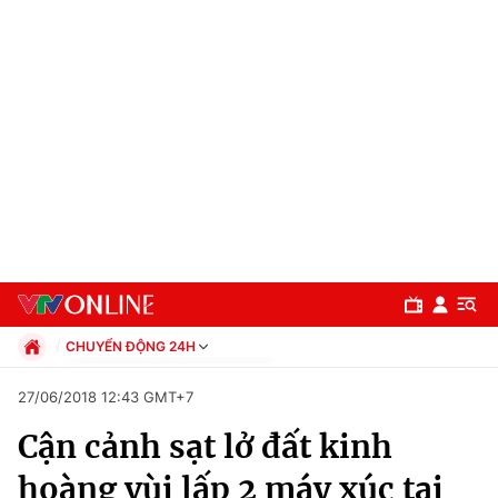
CHUYỂN ĐỘNG 24H
Chính trị
27/06/2018 12:43 GMT+7
Xã hội
Cận cảnh sạt lở đất kinh
Pháp luật
Chuyên mục
Kinh tế
hoàng vùi lấp 2 máy xúc tại
Thể thao