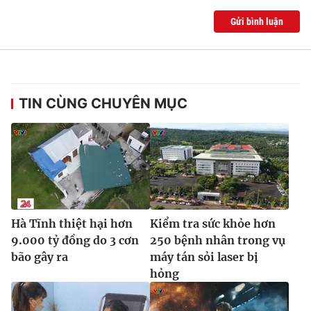
Ðiện thoại Thời báo VTV:
024.66 897 897
Gửi bình luận
Email:
toasoan@vtv.vn
Liên hệ quảng cáo:
024-7300.7108
TIN CÙNG CHUYÊN MỤC
Hà Tĩnh thiệt hại hơn
Kiểm tra sức khỏe hơn
9.000 tỷ đồng do 3 cơn
250 bệnh nhân trong vụ
® Cấm sao chép dưới mọi hình thức nếu không có sự chấp
bão gây ra
máy tán sỏi laser bị
thuận bằng văn bản. Ghi rõ nguồn VTV.vn khi phát hành lại
thông tin từ website này.
hỏng