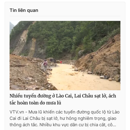
Photo
Infographic
Tin liên quan
Video
Shorts video
VTV Money
VTV Thể thao
VTV Sức khoẻ
Bất động sản
Thị trường 24h
Tấm lòng Việt
VTV4
Vươn mình bằng AI
Nhiều tuyến đường ở Lào Cai, Lai Châu sạt lở, ách
tắc hoàn toàn do mưa lũ
VTV9
VTV8
VTV.vn - Mưa lũ khiến các tuyến đường quốc lộ từ Lào
Cai đi Lai Châu bị sạt lở, hư hỏng nghiêm trọng, giao
thông ách tắc. Nhiều khu vực dân cư bị chia cắt, cô...
Liên hệ tòa soạn
English