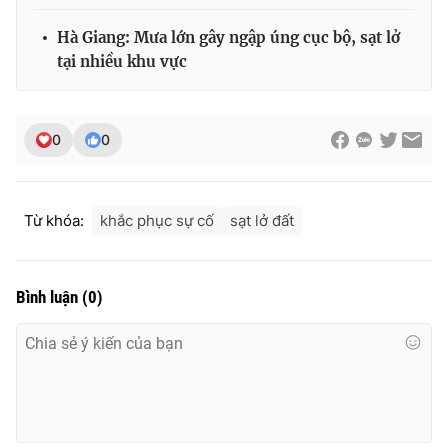
Hà Giang: Mưa lớn gây ngập úng cục bộ, sạt lở
tại nhiều khu vực
THỜI BÁO VTV
0
0
Theo dõi báo trên
Từ khóa:
khắc phục sự cố
sạt lở đất
Cơ quan chủ quản:
Đài Truyền hình Việt Nam
Cơ quan báo chí:
Thời báo VTV
Bình luận
(
0
)
Giấy phép hoạt động báo in và báo điện tử số 483/GP-BTTTT
cấp ngày 29/12/2023
Tổng Biên tập:
Vũ Thanh Thủy
Phó Tổng Biên tập:
Nguyễn Thị Mỹ Hạnh, Phạm Quốc Thắng,
Nguyễn Trọng Ninh
Tổng đài VTV:
024.38 355 931 - 024.38 355 932