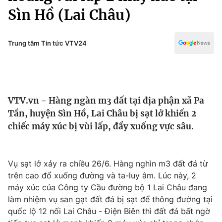
Chính trị
Sìn Hồ (Lai Châu)
Truyền hình
Văn hóa - Giải trí
Xã hội
Y tế
Trung tâm Tin tức VTV24
Đời sống
Pháp luật
Công nghệ
Giáo dục
Y tế
VTV.vn - Hàng ngàn m3 đất tại địa phận xã Pa
Tần, huyện Sìn Hồ, Lai Châu bị sạt lở khiến 2
Thế giới
chiếc máy xúc bị vùi lấp, đẩy xuống vực sâu.
Tin tức
Kinh tế
Thế giới đó đây
Vụ sạt lở xảy ra chiều 26/6. Hàng nghìn m3 đất đá từ
Tài chính
Dữ liệu và đời sống
trên cao đổ xuống đường và ta-luy âm. Lúc này, 2
Câu chuyện quốc tế
Thị trường
máy xúc của Công ty Cầu đường bộ 1 Lai Châu đang
làm nhiệm vụ san gạt đất đá bị sạt để thông đường tại
Truyền hình
Góc doanh nghiệp
quốc lộ 12 nối Lai Châu - Điện Biên thì đất đá bất ngờ