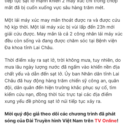
tiếp tục sạt lở mạnh khiến 2 máy xúc chỉ trong chớp
Phim VTV
Giải trí
mắt đã bị cuốn xuống vực sâu hàng trăm mét.
Hậu trường
Điện ảnh
Một lái máy xúc may mắn thoát được ra và được cứu
Đời sống
Nhân vật
hộ kịp thời. Một lái máy xúc bị vùi lấp đến 23h mới
Âm nhạc
giải cứu được. May mắn là cả 2 công nhân lái máy xúc
Du lịch
Khán giả
Giáo dục
đều còn sống và đang được chăm sóc tại Bệnh viện
Sao
Làm đẹp
Giải sao mai
Đa khoa tỉnh Lai Châu.
Tuyển sinh
Công nghệ
Chất lượng cuộc sống
Thời điểm xảy ra sạt lở, trời không mưa, tuy nhiên, do
Học trực tuyến
mưa lâu ngày lượng nước đã ngấm vào khiến nền địa
Hitech Công nghệ tương lai
Giao lưu trực tuyến
chất yếu và dẫn đến sạt lở. Ủy ban Nhân dân tỉnh Lai
Sản phẩm
Châu đã huy động hàng trăm chiến sỹ công an, quân
đội, dân quân đến hiện trường khắc phục sự cố, tìm
Lịch phát sóng
Thị trường
kiếm cứu nạn, đồng thời túc trực tại các địa điểm
xung yếu đề phòng sạt lở núi tiếp tục xảy ra.
Tư vấn
Chuyên mục khác
Mời quý độc giả theo dõi các chương trình đã phát
Emagazine
sóng của Đài Truyền hình Việt Nam trên
Podcast
TV Online
!