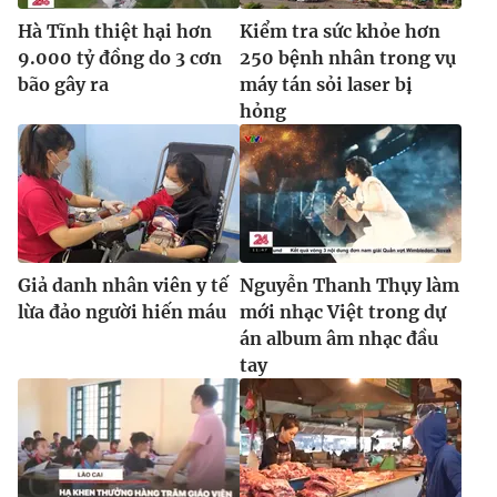
Ðiện thoại Thời báo VTV:
024.66 897 897
Hà Tĩnh thiệt hại hơn
Kiểm tra sức khỏe hơn
Email:
toasoan@vtv.vn
9.000 tỷ đồng do 3 cơn
250 bệnh nhân trong vụ
Liên hệ quảng cáo:
024-7300.7108
bão gây ra
máy tán sỏi laser bị
hỏng
Giả danh nhân viên y tế
Nguyễn Thanh Thụy làm
lừa đảo người hiến máu
mới nhạc Việt trong dự
án album âm nhạc đầu
tay
® Cấm sao chép dưới mọi hình thức nếu không có sự chấp
thuận bằng văn bản. Ghi rõ nguồn VTV.vn khi phát hành lại
thông tin từ website này.