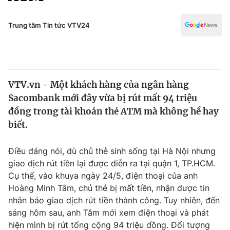
Chính trị
Truyền hình
Văn hóa - Giải trí
Trung tâm Tin tức VTV24
Xã hội
Y tế
Đời sống
Pháp luật
Công nghệ
Giáo dục
VTV.vn - Một khách hàng của ngân hàng
Y tế
Sacombank mới đây vừa bị rút mất 94 triệu
đồng trong tài khoản thẻ ATM mà không hề hay
Thế giới
biết.
Tin tức
Điều đáng nói, dù chủ thẻ sinh sống tại Hà Nội nhưng
Kinh tế
giao dịch rút tiền lại được diễn ra tại quận 1, TP.HCM.
Thế giới đó đây
Tài chính
Cụ thể, vào khuya ngày 24/5, điện thoại của anh
Dữ liệu và đời sống
Câu chuyện quốc tế
Hoàng Minh Tâm, chủ thẻ bị mất tiền, nhận được tin
Thị trường
nhắn báo giao dịch rút tiền thành công. Tuy nhiên, đến
Truyền hình
sáng hôm sau, anh Tâm mới xem điện thoại và phát
Góc doanh nghiệp
hiện mình bị rút tổng cộng 94 triệu đồng. Đối tượng