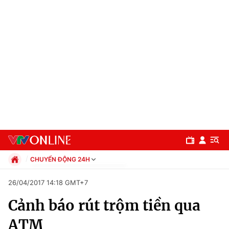
CHUYỂN ĐỘNG 24H
Chính trị
26/04/2017 14:18 GMT+7
Xã hội
Cảnh báo rút trộm tiền qua
Pháp luật
Chuyên mục
Kinh tế
ATM
Thể thao