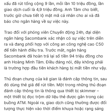
Phim VTV
xấu đã rút tổng cộng 9 lần, mỗi lần 10 triệu đồng, lần
Giải trí
giao dịch cuối là 4,9 triệu đồng. Anh Tâm cho biết,
Hậu trường
trước giờ chưa tiết lộ mật mã cá nhân cho ai và đã
Điện ảnh
Đời sống
Nhân vật
báo cho ngân hàng về sự việc này.
Âm nhạc
Du lịch
Khán giả
Trao đổi với phóng viên Chuyển động 24h, đại diện
Giáo dục
Sao
ngân hàng Sacombank xác nhận có sự việc trên diễn
Làm đẹp
Giải sao mai
ra và đang phối hợp với công an công nghệ cao C50
Tuyển sinh
Công nghệ
Chất lượng cuộc sống
để tiến hành điều tra. Trước mắt, ngân hàng
Học trực tuyến
Sacombank đã hoàn trả lại số tiền 94 triệu đồng cho
Hitech Công nghệ tương lai
anh Hoàng Minh Tâm. Điều đáng nói, đây không phải
Giao lưu trực tuyến
là trường hợp đầu tiên khách hàng bị mất tiền như vậy.
Sản phẩm
Lịch phát sóng
Thị trường
Thủ đoạn chung của kẻ gian là đánh cắp thông tin, sau
đó dùng thẻ giả để rút tiền. Một trong những thủ đoạn
Tư vấn
đánh cắp thông tin là thông qua thiết bị skimmer –
Chuyên mục khác
một thiết bị đọc trộm dữ liệu thẻ được gắn trong các
buồng ATM. Ngoài ra, giao dịch cũng thường được đối
Emagazine
Podcast
tượng thực hiện vào thời điểm khuya hoặc rạng sáng