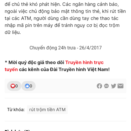
để chủ thẻ khó phát hiện. Các ngân hàng cảnh báo,
Photo
Infographic
ngoài việc chủ động bảo mật thông tin thẻ, khi rút tiền
tại các ATM, người dùng cần dùng tay che thao tác
nhập mã pin trên máy để tránh nguy cơ bị đọc trộm
Video
Shorts video
dữ liệu.
VTV Money
VTV Thể thao
Chuyển động 24h trưa - 26/4/2017
VTV Sức khoẻ
Bất động sản
* Mời quý độc giả theo dõi
Truyền hình trực
tuyến
các kênh của Đài Truyền hình Việt Nam!
Thị trường 24h
Tấm lòng Việt
0
0
VTV4
Vươn mình bằng AI
Từ khóa:
rút trộm tiền ATM
VTV9
VTV8
Liên hệ tòa soạn
English