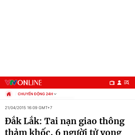
CHUYỂN ĐỘNG 24H
Chính trị
21/04/2015 16:09 GMT+7
Xã hội
Đắk Lắk: Tai nạn giao thông
Pháp luật
Chuyên mục
Kinh tế
thảm khốc, 6 người tử vong
Thể thao