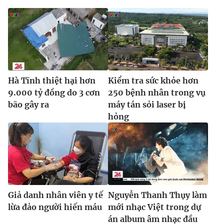
Ðiện thoại Thời báo VTV:
024.66 897 897
Email:
toasoan@vtv.vn
Liên hệ quảng cáo:
024-7300.7108
Hà Tĩnh thiệt hại hơn
Kiểm tra sức khỏe hơn
9.000 tỷ đồng do 3 cơn
250 bệnh nhân trong vụ
bão gây ra
máy tán sỏi laser bị
hỏng
® Cấm sao chép dưới mọi hình thức nếu không có sự chấp
thuận bằng văn bản. Ghi rõ nguồn VTV.vn khi phát hành lại
Giả danh nhân viên y tế
Nguyễn Thanh Thụy làm
thông tin từ website này.
lừa đảo người hiến máu
mới nhạc Việt trong dự
án album âm nhạc đầu