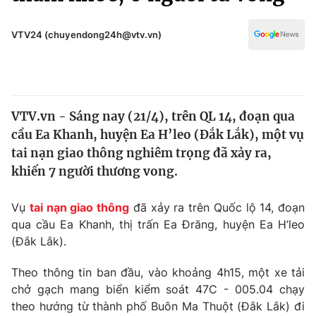
Chính trị
Truyền hình
Văn hóa - Giải trí
VTV24 (chuyendong24h@vtv.vn)
Xã hội
Y tế
Đời sống
Pháp luật
Công nghệ
Giáo dục
VTV.vn - Sáng nay (21/4), trên QL 14, đoạn qua
Y tế
cầu Ea Khanh, huyện Ea H’leo (Đắk Lắk), một vụ
tai nạn giao thông nghiêm trọng đã xảy ra,
Thế giới
khiến 7 người thương vong.
Tin tức
Vụ
tai nạn giao thông
đã xảy ra trên Quốc lộ 14, đoạn
Kinh tế
qua cầu Ea Khanh, thị trấn Ea Đrăng, huyện Ea H’leo
Thế giới đó đây
Tài chính
(Đắk Lắk).
Dữ liệu và đời sống
Câu chuyện quốc tế
Thị trường
Theo thông tin ban đầu, vào khoảng 4h15, một xe tải
chở gạch mang biển kiểm soát 47C - 005.04 chạy
Truyền hình
Góc doanh nghiệp
theo hướng từ thành phố Buôn Ma Thuột (Đắk Lắk) đi