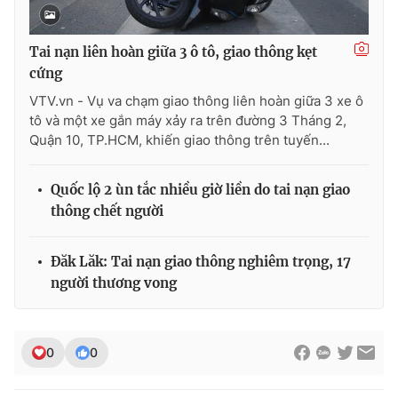
Photo
Infographic
Tai nạn liên hoàn giữa 3 ô tô, giao thông kẹt
cứng
Video
Shorts video
VTV.vn - Vụ va chạm giao thông liên hoàn giữa 3 xe ô
tô và một xe gắn máy xảy ra trên đường 3 Tháng 2,
VTV Money
VTV Thể thao
Quận 10, TP.HCM, khiến giao thông trên tuyến...
VTV Sức khoẻ
Bất động sản
Quốc lộ 2 ùn tắc nhiều giờ liền do tai nạn giao
thông chết người
Thị trường 24h
Tấm lòng Việt
Đăk Lăk: Tai nạn giao thông nghiêm trọng, 17
người thương vong
VTV4
Vươn mình bằng AI
VTV9
VTV8
0
0
Liên hệ tòa soạn
English