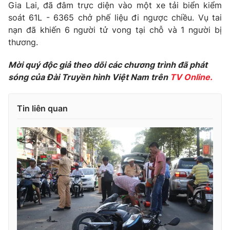
Phim VTV
Gia Lai, đã đâm trực diện vào một xe tải biển kiểm
Giải trí
soát 61L - 6365 chở phế liệu đi ngược chiều. Vụ tai
Hậu trường
nạn đã khiến 6 người tử vong tại chỗ và 1 người bị
Điện ảnh
Đời sống
thương.
Nhân vật
Âm nhạc
Du lịch
Khán giả
Mời quý độc giả theo dõi các chương trình đã phát
Giáo dục
Sao
sóng của Đài Truyền hình Việt Nam trên
TV Online.
Làm đẹp
Giải sao mai
Tuyển sinh
Công nghệ
Chất lượng cuộc sống
Tin liên quan
Học trực tuyến
Hitech Công nghệ tương lai
Giao lưu trực tuyến
Sản phẩm
Lịch phát sóng
Thị trường
Tư vấn
Chuyên mục khác
Emagazine
Podcast