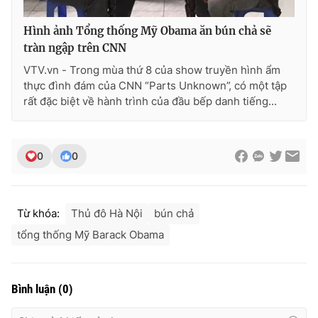
Hình ảnh Tổng thống Mỹ Obama ăn bún chả sẽ
tràn ngập trên CNN
THỜI BÁO VTV
VTV.vn - Trong mùa thứ 8 của show truyền hình ẩm
thực đình đám của CNN “Parts Unknown”, có một tập
rất đặc biệt về hành trình của đầu bếp danh tiếng...
Theo dõi báo trên
0
0
Cơ quan chủ quản:
Đài Truyền hình Việt Nam
Cơ quan báo chí:
Thời báo VTV
Từ khóa:
Thủ đô Hà Nội
bún chả
Giấy phép hoạt động báo in và báo điện tử số 483/GP-BTTTT
cấp ngày 29/12/2023
tổng thống Mỹ Barack Obama
Tổng Biên tập:
Vũ Thanh Thủy
Phó Tổng Biên tập:
Nguyễn Thị Mỹ Hạnh, Phạm Quốc Thắng,
Nguyễn Trọng Ninh
Bình luận
(
0
)
Tổng đài VTV:
024.38 355 931 - 024.38 355 932