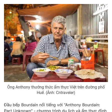
Phim VTV
Giải trí
Hậu trường
Điện ảnh
Đời sống
Nhân vật
Âm nhạc
Du lịch
Khán giả
Giáo dục
Sao
Làm đẹp
Giải sao mai
Tuyển sinh
Công nghệ
Chất lượng cuộc sống
Học trực tuyến
Hitech Công nghệ tương lai
Giao lưu trực tuyến
Sản phẩm
Lịch phát sóng
Thị trường
Ông Anthony thưởng thức ẩm thực Việt trên đường phố
Tư vấn
Huế. (Ảnh: Cntraveler)
Chuyên mục khác
Đầu bếp Bourdain nổi tiếng với "Anthony Bourdain:
Emagazine
Podcast
Part Unknown" - chương trình du lịch và ẩm thực đình