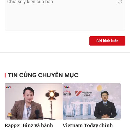
Ðiện thoại Thời báo VTV:
024.66 897 897
Email:
toasoan@vtv.vn
Liên hệ quảng cáo:
024-7300.7108
Gửi bình luận
TIN CÙNG CHUYÊN MỤC
® Cấm sao chép dưới mọi hình thức nếu không có sự chấp
thuận bằng văn bản. Ghi rõ nguồn VTV.vn khi phát hành lại
thông tin từ website này.
Rapper Binz và hành
Vietnam Today chính