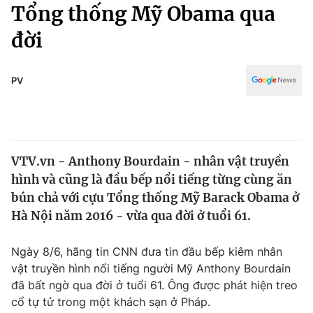
Chính trị
Tổng thống Mỹ Obama qua
Truyền hình
đời
Văn hóa - Giải trí
Xã hội
Y tế
Đời sống
PV
Pháp luật
Công nghệ
Giáo dục
Y tế
VTV.vn - Anthony Bourdain - nhân vật truyền
Thế giới
hình và cũng là đầu bếp nổi tiếng từng cùng ăn
Tin tức
bún chả với cựu Tổng thống Mỹ Barack Obama ở
Kinh tế
Hà Nội năm 2016 - vừa qua đời ở tuổi 61.
Thế giới đó đây
Tài chính
Dữ liệu và đời sống
Câu chuyện quốc tế
Ngày 8/6, hãng tin CNN đưa tin đầu bếp kiêm nhân
Thị trường
vật truyền hình nổi tiếng người Mỹ Anthony Bourdain
đã bất ngờ qua đời ở tuổi 61. Ông được phát hiện treo
Truyền hình
Góc doanh nghiệp
cổ tự tử trong một khách sạn ở Pháp.