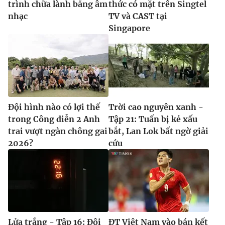
trình chữa lành bằng âm
thức có mặt trên Singtel
nhạc
TV và CAST tại
Singapore
Đội hình nào có lợi thế
Trời cao nguyên xanh -
trong Công diễn 2 Anh
Tập 21: Tuấn bị kẻ xấu
trai vượt ngàn chông gai
bắt, Lan Lok bất ngờ giải
2026?
cứu
Lửa trắng - Tập 16: Đội
ĐT Việt Nam vào bán kết