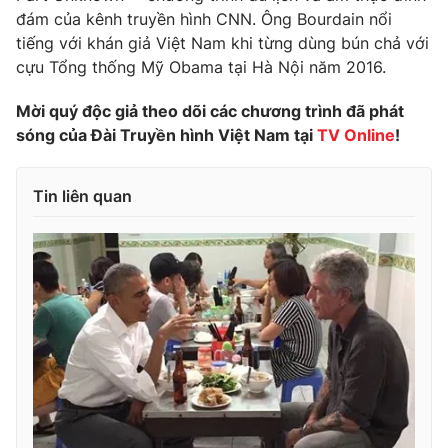
đám của kênh truyền hình CNN. Ông Bourdain nổi
Photo
Infographic
tiếng với khán giả Việt Nam khi từng dùng bún chả với
cựu Tổng thống Mỹ Obama tại Hà Nội năm 2016.
Video
Shorts video
Mời quý độc giả theo dõi các chương trình đã phát
sóng của Đài Truyền hình Việt Nam tại
TV Online
!
VTV Money
VTV Thể thao
Tin liên quan
VTV Sức khoẻ
Bất động sản
Thị trường 24h
Tấm lòng Việt
VTV4
Vươn mình bằng AI
VTV9
VTV8
Liên hệ tòa soạn
English