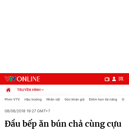
TRUYỀN HÌNH
Chính trị
Phim VTV
Hậu trường
Nhân vật
Góc khán giả
Điểm hẹn tài năng
Giải
Xã hội
08/06/2018 19:27 GMT+7
Pháp luật
Chuyên mục
Kinh tế
Đầu bếp ăn bún chả cùng cựu
Thể thao