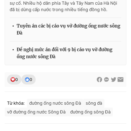
sự cố. Nhiều hộ dân phía Tây và Tây Nam của Hà Nội
đã bị dừng cấp nước trong nhiều tiếng đồng hồ.
Tuyên án các bị cáo vụ vỡ đường ống nước sông
THỜI BÁO VTV
Đà
Đề nghị mức án đối với 9 bị cáo vụ vỡ đường
Theo dõi báo trên
ống nước sông Đà
Cơ quan chủ quản:
Đài Truyền hình Việt Nam
0
0
Cơ quan báo chí:
Thời báo VTV
Giấy phép hoạt động báo in và báo điện tử số 483/GP-BTTTT
cấp ngày 29/12/2023
Từ khóa:
đường ống nước sông Đà
sông đà
Tổng Biên tập:
Vũ Thanh Thủy
vỡ đường ống nước Sông Đà
đường ống sông Đà
Phó Tổng Biên tập:
Nguyễn Thị Mỹ Hạnh, Phạm Quốc Thắng,
Nguyễn Trọng Ninh
Tổng đài VTV:
024.38 355 931 - 024.38 355 932