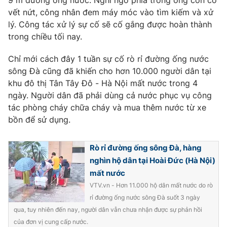
9 m đường ống nước. Nghi ngờ phía trong ống còn có
Phim VTV
Giải trí
vết nứt, công nhân đem máy móc vào tìm kiếm và xử
Hậu trường
lý. Công tác xử lý sự cố sẽ cố gắng được hoàn thành
Điện ảnh
trong chiều tối nay.
Đời sống
Nhân vật
Âm nhạc
Chỉ mới cách đây 1 tuần sự cố rò rỉ đường ống nước
Du lịch
Khán giả
Giáo dục
sông Đà cũng đã khiến cho hơn 10.000 người dân tại
Sao
Làm đẹp
khu đô thị Tân Tây Đô - Hà Nội mất nước trong 4
Giải sao mai
Tuyển sinh
ngày. Người dân đã phải dùng cả nước phục vụ công
Công nghệ
Chất lượng cuộc sống
tác phòng cháy chữa cháy và mua thêm nước từ xe
Học trực tuyến
bồn để sử dụng.
Hitech Công nghệ tương lai
Giao lưu trực tuyến
Sản phẩm
Rò rỉ đường ống sông Đà, hàng
Lịch phát sóng
Thị trường
nghìn hộ dân tại Hoài Đức (Hà Nội)
mất nước
Tư vấn
VTV.vn - Hơn 11.000 hộ dân mất nước do rò
Chuyên mục khác
rỉ đường ống nước sông Đà suốt 3 ngày
qua, tuy nhiên đến nay, người dân vẫn chưa nhận được sự phản hồi
Emagazine
Podcast
của đơn vị cung cấp nước.