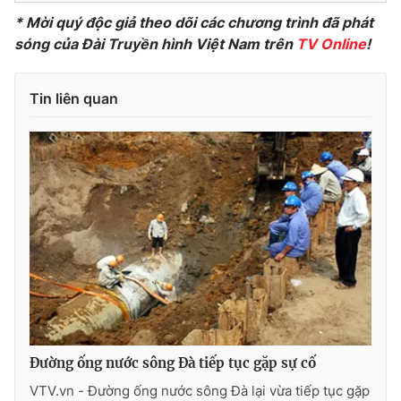
* Mời quý độc giả theo dõi các chương trình đã phát
Photo
Infographic
sóng của Đài Truyền hình Việt Nam trên
TV Online
!
Video
Shorts video
Tin liên quan
VTV Money
VTV Thể thao
VTV Sức khoẻ
Bất động sản
Thị trường 24h
Tấm lòng Việt
VTV4
Vươn mình bằng AI
VTV9
VTV8
Đường ống nước sông Đà tiếp tục gặp sự cố
VTV.vn - Đường ống nước sông Đà lại vừa tiếp tục gặp
Liên hệ tòa soạn
English