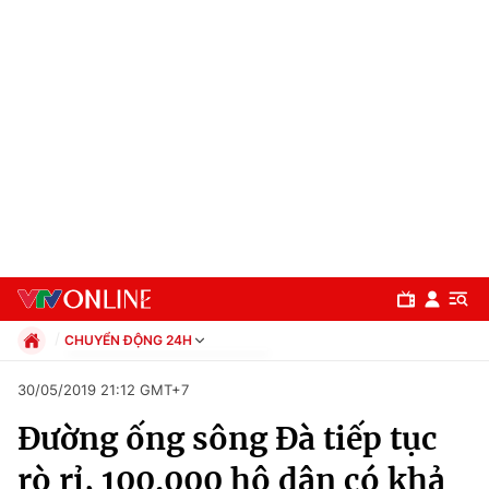
CHUYỂN ĐỘNG 24H
Chính trị
30/05/2019 21:12 GMT+7
Xã hội
Đường ống sông Đà tiếp tục
Pháp luật
Chuyên mục
Kinh tế
rò rỉ, 100.000 hộ dân có khả
Thể thao