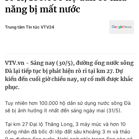
Chính trị
năng bị mất nước
Truyền hình
Văn hóa - Giải trí
Xã hội
Y tế
Trung tâm Tin tức VTV24
Đời sống
Pháp luật
Công nghệ
Giáo dục
Y tế
VTV.vn - Sáng nay (30/5), đường ống nước sông
Đà lại tiếp tục bị phát hiện rò rỉ tại km 27. Dự
Thế giới
kiến đến cuối giờ chiều nay, sự cố mới được khắc
Tin tức
phục.
Kinh tế
Thế giới đó đây
Tuy nhiên hơn 100.000 hộ dân sử dụng nước sông Đà
Tài chính
Dữ liệu và đời sống
sẽ bị ảnh hưởng ít nhất đến sáng ngày mai (31/5).
Câu chuyện quốc tế
Thị trường
Tại km 27 Đại lộ Thăng Long, 3 máy múc và hơn 10
Truyền hình
Góc doanh nghiệp
công nhân đã bốc đi lớp đất sâu khoảng 3 m và tháo