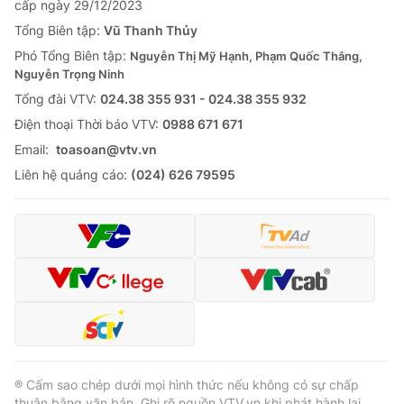
cấp ngày 29/12/2023
Tổng Biên tập:
Vũ Thanh Thủy
Phó Tổng Biên tập:
Nguyễn Thị Mỹ Hạnh, Phạm Quốc Thắng,
Nguyễn Trọng Ninh
Tổng đài VTV:
024.38 355 931 - 024.38 355 932
Ðiện thoại Thời báo VTV:
0988 671 671
Email:
toasoan@vtv.vn
Liên hệ quảng cáo:
(024) 626 79595
® Cấm sao chép dưới mọi hình thức nếu không có sự chấp
thuận bằng văn bản. Ghi rõ nguồn VTV.vn khi phát hành lại