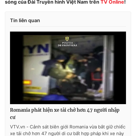
sóng của Đài Truyền hình Việt Nam trên
TV Online
!
Photo
Infographic
Tin liên quan
Video
Shorts video
VTV Money
VTV Thể thao
VTV Sức khoẻ
Bất động sản
Thị trường 24h
Tấm lòng Việt
VTV4
Vươn mình bằng AI
Romania phát hiện xe tải chở hơn 47 người nhập
VTV9
VTV8
cư
VTV.vn - Cảnh sát biên giới Romania vừa bắt giữ chiếc
Liên hệ tòa soạn
English
xe tải chở hơn 47 người di cư bất hợp pháp khi xe này