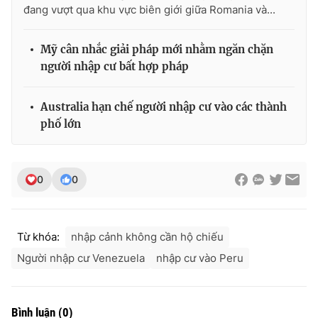
đang vượt qua khu vực biên giới giữa Romania và...
Mỹ cân nhắc giải pháp mới nhằm ngăn chặn
người nhập cư bất hợp pháp
THỜI BÁO VTV
Australia hạn chế người nhập cư vào các thành
phố lớn
Theo dõi báo trên
Cơ quan chủ quản:
Đài Truyền hình Việt Nam
0
0
Cơ quan báo chí:
Thời báo VTV
Giấy phép hoạt động báo in và báo điện tử số 483/GP-BTTTT
cấp ngày 29/12/2023
Từ khóa:
nhập cảnh không cần hộ chiếu
Tổng Biên tập:
Vũ Thanh Thủy
Người nhập cư Venezuela
nhập cư vào Peru
Phó Tổng Biên tập:
Nguyễn Thị Mỹ Hạnh, Phạm Quốc Thắng,
Nguyễn Trọng Ninh
Tổng đài VTV:
024.38 355 931 - 024.38 355 932
Bình luận
(
0
)