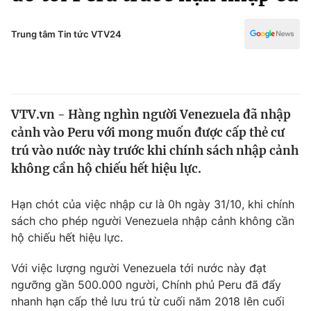
Chính trị
Truyền hình
Văn hóa - Giải trí
Trung tâm Tin tức VTV24
Xã hội
Y tế
Đời sống
Pháp luật
Công nghệ
Giáo dục
VTV.vn - Hàng nghìn người Venezuela đã nhập
Y tế
cảnh vào Peru với mong muốn được cấp thẻ cư
trú vào nước này trước khi chính sách nhập cảnh
Thế giới
không cần hộ chiếu hết hiệu lực.
Tin tức
Hạn chót của việc nhập cư là 0h ngày 31/10, khi chính
Kinh tế
sách cho phép người Venezuela nhập cảnh không cần
Thế giới đó đây
Tài chính
hộ chiếu hết hiệu lực.
Dữ liệu và đời sống
Câu chuyện quốc tế
Thị trường
Với việc lượng người Venezuela tới nước này đạt
ngưỡng gần 500.000 người, Chính phủ Peru đã đẩy
Truyền hình
Góc doanh nghiệp
nhanh hạn cấp thẻ lưu trú từ cuối năm 2018 lên cuối