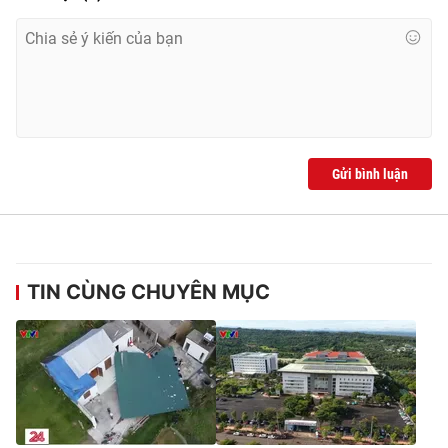
Ðiện thoại Thời báo VTV:
024.66 897 897
Email:
toasoan@vtv.vn
Liên hệ quảng cáo:
024-7300.7108
Gửi bình luận
TIN CÙNG CHUYÊN MỤC
® Cấm sao chép dưới mọi hình thức nếu không có sự chấp
thuận bằng văn bản. Ghi rõ nguồn VTV.vn khi phát hành lại
thông tin từ website này.