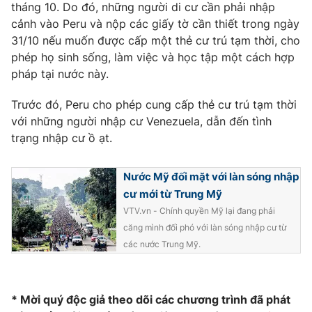
Phim VTV
tháng 10. Do đó, những người di cư cần phải nhập
Giải trí
cảnh vào Peru và nộp các giấy tờ cần thiết trong ngày
Hậu trường
31/10 nếu muốn được cấp một thẻ cư trú tạm thời, cho
Điện ảnh
Đời sống
phép họ sinh sống, làm việc và học tập một cách hợp
Nhân vật
Âm nhạc
pháp tại nước này.
Du lịch
Khán giả
Giáo dục
Sao
Trước đó, Peru cho phép cung cấp thẻ cư trú tạm thời
Làm đẹp
Giải sao mai
với những người nhập cư Venezuela, dẫn đến tình
Tuyển sinh
Công nghệ
trạng nhập cư ồ ạt.
Chất lượng cuộc sống
Học trực tuyến
Hitech Công nghệ tương lai
Giao lưu trực tuyến
Nước Mỹ đối mặt với làn sóng nhập
Sản phẩm
cư mới từ Trung Mỹ
VTV.vn - Chính quyền Mỹ lại đang phải
Lịch phát sóng
Thị trường
căng mình đối phó với làn sóng nhập cư từ
các nước Trung Mỹ.
Tư vấn
Chuyên mục khác
Emagazine
Podcast
* Mời quý độc giả theo dõi các chương trình đã phát