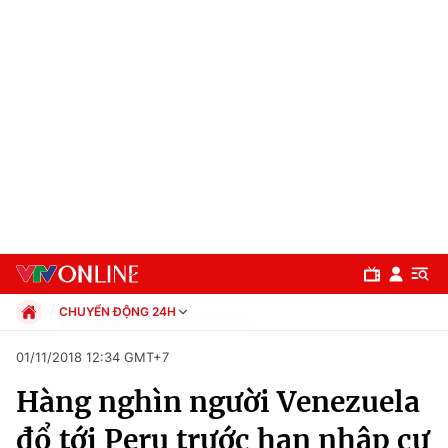
CHUYỂN ĐỘNG 24H
Chính trị
01/11/2018 12:34 GMT+7
Xã hội
Hàng nghìn người Venezuela
Pháp luật
Chuyên mục
Kinh tế
đổ tới Peru trước hạn nhập cư
Thể thao