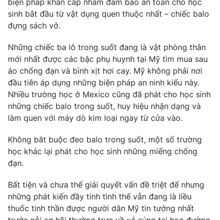
biện pháp khẩn cấp nhằm đảm bảo an toàn cho học
Phim VTV
Giải trí
sinh bắt đầu từ vật dụng quen thuộc nhất – chiếc balo
Hậu trường
đựng sách vở.
Điện ảnh
Đời sống
Nhân vật
Những chiếc ba lô trong suốt đang là vật phòng thân
Âm nhạc
mới nhất được các bậc phụ huynh tại Mỹ tìm mua sau
Du lịch
Khán giả
Giáo dục
Sao
áo chống đạn và bình xịt hơi cay. Mỹ không phải nơi
Làm đẹp
Giải sao mai
đầu tiên áp dụng những biện pháp an ninh kiểu này.
Tuyển sinh
Nhiều trường học ở Mexico cũng đã phát cho học sinh
Công nghệ
Chất lượng cuộc sống
những chiếc balo trong suốt, huy hiệu nhận dạng và
Học trực tuyến
Hitech Công nghệ tương lai
làm quen với máy dò kim loại ngay từ cửa vào.
Giao lưu trực tuyến
Sản phẩm
Không bắt buộc đeo balo trong suốt, một số trường
học khác lại phát cho học sinh những miếng chống
Lịch phát sóng
Thị trường
đạn.
Tư vấn
Bất tiện và chưa thể giải quyết vấn đề triệt để nhưng
Chuyên mục khác
những phát kiến đầy tính tình thế vẫn đang là liều
Emagazine
Podcast
thuốc tinh thần được người dân Mỹ tin tưởng nhất