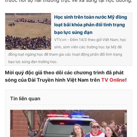
trước nỗi sợ hãi thường trực về xả súng tại học đường.
Photo
Infographic
Học sinh trên toàn nước Mỹ đồng
loạt bãi khóa phản đối tình trạng
Video
Shorts video
bạo lực súng đạn
VTV.vn - Đêm 14/3 theo giờ Việt Nam, học
VTV Money
VTV Thể thao
sinh, sinh viên các trường học tại Mỹ đã
đồng loạt ngừng học để tham gia các hoạt động phản đối tình trạng
bạo lực súng đạn trường học.
VTV Sức khoẻ
Bất động sản
Mời quý độc giả theo dõi các chương trình đã phát
sóng của Đài Truyền hình Việt Nam trên
TV Online
!
Thị trường 24h
Tấm lòng Việt
VTV4
Tin liên quan
Vươn mình bằng AI
VTV9
VTV8
Liên hệ tòa soạn
English