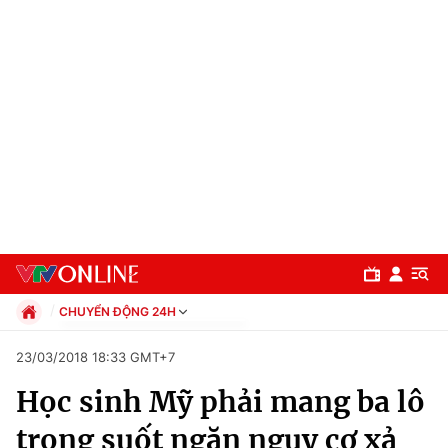
CHUYỂN ĐỘNG 24H
Chính trị
23/03/2018 18:33 GMT+7
Xã hội
Học sinh Mỹ phải mang ba lô
Pháp luật
Chuyên mục
Kinh tế
trong suốt ngăn nguy cơ xả
Thể thao