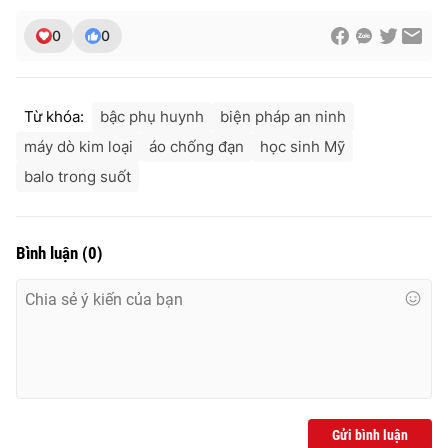
Ðiện thoại Thời báo VTV:
024.66 897 897
0
0
Email:
toasoan@vtv.vn
Liên hệ quảng cáo:
024-7300.7108
Từ khóa:
bậc phụ huynh
biện pháp an ninh
máy dò kim loại
áo chống đạn
học sinh Mỹ
balo trong suốt
Bình luận
(
0
)
® Cấm sao chép dưới mọi hình thức nếu không có sự chấp
thuận bằng văn bản. Ghi rõ nguồn VTV.vn khi phát hành lại
thông tin từ website này.
Gửi bình luận