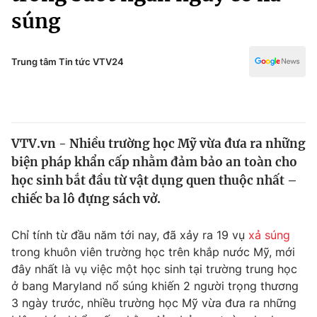
Chính trị
súng
Truyền hình
Văn hóa - Giải trí
Xã hội
Y tế
Trung tâm Tin tức VTV24
Đời sống
Pháp luật
Công nghệ
Giáo dục
Y tế
VTV.vn - Nhiều trường học Mỹ vừa đưa ra những
biện pháp khẩn cấp nhằm đảm bảo an toàn cho
Thế giới
học sinh bắt đầu từ vật dụng quen thuộc nhất –
Tin tức
chiếc ba lô đựng sách vở.
Kinh tế
Thế giới đó đây
Chỉ tính từ đầu năm tới nay, đã xảy ra 19 vụ
xả súng
Tài chính
Dữ liệu và đời sống
trong khuôn viên trường học trên khắp nước Mỹ, mới
Câu chuyện quốc tế
Thị trường
đây nhất là vụ việc một học sinh tại trường trung học
ở bang Maryland nổ súng khiến 2 người trọng thương
Truyền hình
Góc doanh nghiệp
3 ngày trước, nhiều trường học Mỹ vừa đưa ra những