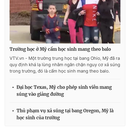
THỜI BÁO VTV
Trường học ở Mỹ cấm học sinh mang theo balo
Theo dõi báo trên
VTV.vn - Một trường trung học tại bang Ohio, Mỹ đã ra
quy định khá lạ lùng nhằm ngăn chặn nguy cơ xả súng
trong trường, đó là cấm học sinh mang theo balo.
Cơ quan chủ quản:
Đài Truyền hình Việt Nam
Cơ quan báo chí:
Thời báo VTV
Đại học Texas, Mỹ cho phép sinh viên mang
Giấy phép hoạt động báo in và báo điện tử số 483/GP-BTTTT
súng vào giảng đường
cấp ngày 29/12/2023
Tổng Biên tập:
Vũ Thanh Thủy
Thủ phạm vụ xả súng tại bang Oregon, Mỹ là
Phó Tổng Biên tập:
Nguyễn Thị Mỹ Hạnh, Phạm Quốc Thắng,
Nguyễn Trọng Ninh
học sinh của trường
Tổng đài VTV:
024.38 355 931 - 024.38 355 932