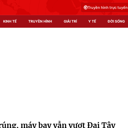
Truyền hình trực tuyến
KINH TẾ
TRUYỀN HÌNH
GIẢI TRÍ
Y TẾ
ĐỜI SỐNG
Pháp luật
Y tế
Truyền hình
Multimedia
Phim VTV
Video
Hậu trường
Shorts video
Nhân vật
Podcast
Khán giả
EMagazine
Giải sao mai
Photo
trúng, máy bay vẫn vượt Đại Tây
Infographic