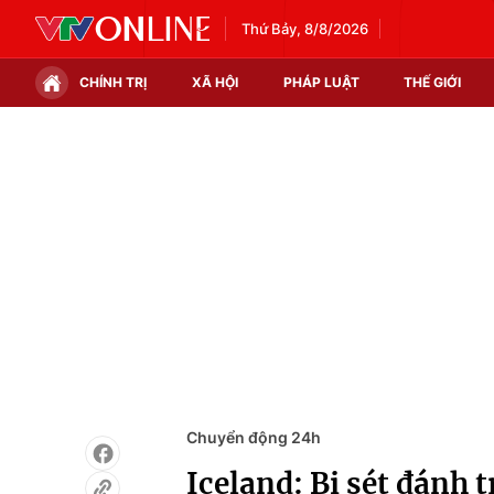
Thứ Bảy, 8/8/2026
CHÍNH TRỊ
XÃ HỘI
PHÁP LUẬT
THẾ GIỚI
Chính trị
Xã hội
Thế giới
Kinh tế
Tin tức
Tài chính
Thế giới đó đây
Thị trường
Câu chuyện quốc tế
Góc doanh nghiệp
Dữ liệu và đời sống
Chuyển động 24h
Iceland: Bị sét đánh 