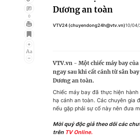
Dương an toàn
0
VTV24 (chuyendong24h@vtv.vn)
10/04/
Giải trí
Đời sống
Điện ảnh
Du lịch
Âm nhạc
Làm đẹp
VTV.vn - Một chiếc máy bay của 
Sao
Chất lượng cuộc sốn
ngay sau khi cất cánh từ sân ba
Dương an toàn.
Chiếc máy bay đã thực hiện hành tr
hạ cánh an toàn. Các chuyên gia 
nếu gặp phải sự cố này nên đưa má
Mời quý độc giả theo dõi các chư
trên
TV Online.