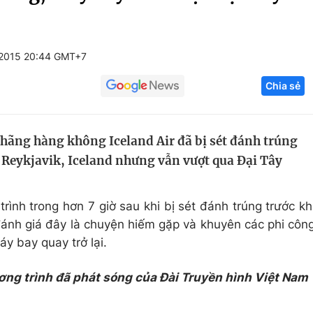
Góc ảnh
2015 20:44 GMT+7
Giáo dục
Công nghệ
Chia sẻ
Tuyển sinh
Hitech Công ng
Học trực tuyến
Sản phẩm
hãng hàng không Iceland Air đã bị sét đánh trúng
g
Thị trường
y Reykjavik, Iceland nhưng vẫn vượt qua Đại Tây
Tư vấn
ình trong hơn 7 giờ sau khi bị sét đánh trúng trước kh
đánh giá đây là chuyện hiếm gặp và khuyên các phi côn
y bay quay trở lại.
ơng trình đã phát sóng của Đài Truyền hình Việt Nam