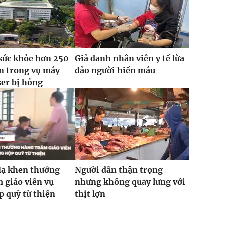
sức khỏe hơn 250
Giả danh nhân viên y tế lừa
n trong vụ máy
đảo người hiến máu
ser bị hỏng
Hạ khen thưởng
Người dân thận trọng
 giáo viên vụ
nhưng không quay lưng với
 quỹ từ thiện
thịt lợn