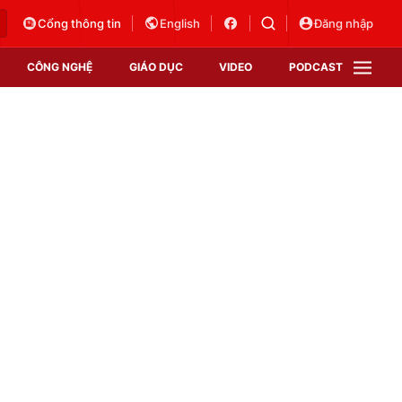
Cổng thông tin
English
Đăng nhập
CÔNG NGHỆ
GIÁO DỤC
VIDEO
PODCAST
VTV Money
VTV Thể thao
VTV Sức khoẻ
Bất động sản
Thị trường 24h
Tấm lòng Việt
Vươn mình bằng AI
VTV4
VTV8
VTV9
Lịch phát sóng
Giao lưu trực tuyến
Sự kiện