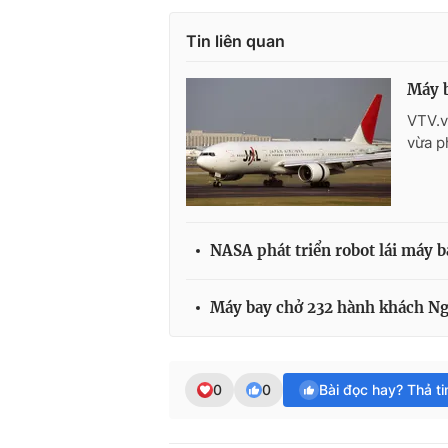
Tin liên quan
Máy b
VTV.v
vừa p
NASA phát triển robot lái máy b
Máy bay chở 232 hành khách Ng
0
0
Bài đọc hay? Thả t