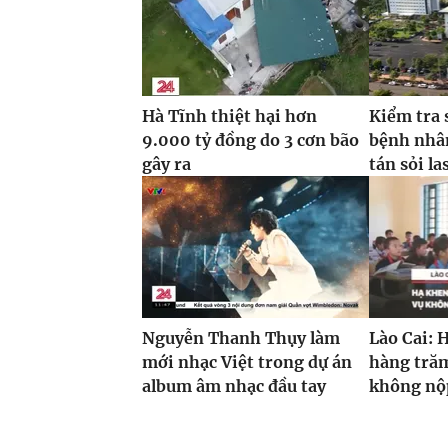
Hà Tĩnh thiệt hại hơn
Kiểm tra 
9.000 tỷ đồng do 3 cơn bão
bệnh nhâ
gây ra
tán sỏi la
Nguyễn Thanh Thụy làm
Lào Cai: 
mới nhạc Việt trong dự án
hàng trăm
album âm nhạc đầu tay
không nộp