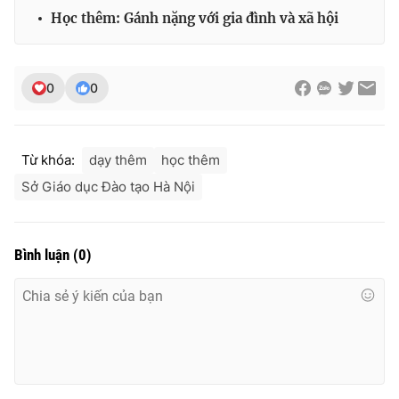
Học thêm: Gánh nặng với gia đình và xã hội
THỜI BÁO VTV
0
0
Từ khóa:
dạy thêm
học thêm
Theo dõi báo trên
Sở Giáo dục Đào tạo Hà Nội
Cơ quan chủ quản:
Đài Truyền hình Việt Nam
Cơ quan báo chí:
Thời báo VTV
Bình luận
(
0
)
Giấy phép hoạt động báo in và báo điện tử số 483/GP-BTTTT
cấp ngày 29/12/2023
Tổng Biên tập:
Vũ Thanh Thủy
Phó Tổng Biên tập:
Nguyễn Thị Mỹ Hạnh, Phạm Quốc Thắng,
Nguyễn Trọng Ninh
Tổng đài VTV:
024.38 355 931 - 024.38 355 932