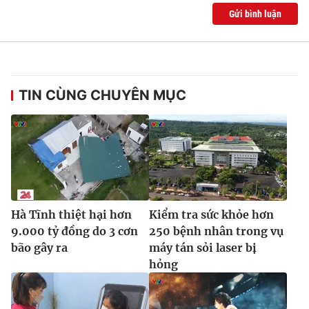
Ðiện thoại Thời báo VTV:
024.66 897 897
Gửi bình luận
Email:
toasoan@vtv.vn
Liên hệ quảng cáo:
024-7300.7108
TIN CÙNG CHUYÊN MỤC
Hà Tĩnh thiệt hại hơn
Kiểm tra sức khỏe hơn
9.000 tỷ đồng do 3 cơn
250 bệnh nhân trong vụ
® Cấm sao chép dưới mọi hình thức nếu không có sự chấp
bão gây ra
máy tán sỏi laser bị
thuận bằng văn bản. Ghi rõ nguồn VTV.vn khi phát hành lại
hỏng
thông tin từ website này.