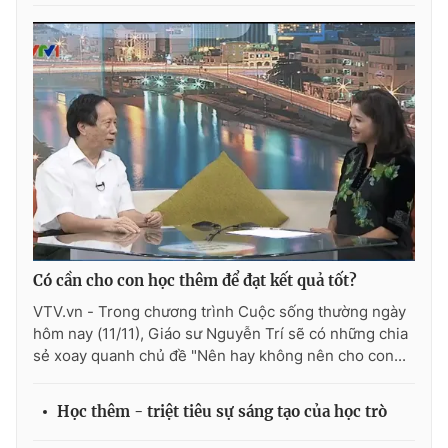
Photo
Infographic
Video
Shorts video
VTV Money
VTV Thể thao
VTV Sức khoẻ
Bất động sản
Thị trường 24h
Tấm lòng Việt
Có cần cho con học thêm để đạt kết quả tốt?
VTV.vn - Trong chương trình Cuộc sống thường ngày
VTV4
Vươn mình bằng AI
hôm nay (11/11), Giáo sư Nguyễn Trí sẽ có những chia
sẻ xoay quanh chủ đề "Nên hay không nên cho con...
VTV9
VTV8
Học thêm - triệt tiêu sự sáng tạo của học trò
Liên hệ tòa soạn
English