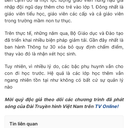
Bên cạnh đó là một lực lượng giáo viên hùng hậu gia
Phim VTV
Giải trí
nhập đội ngũ dạy thêm cho trẻ vào lớp 1. Đông nhất là
Hậu trường
giáo viên tiểu học, giáo viên các cấp và cả giáo viên
Điện ảnh
trong trường mầm non tư thục.
Đời sống
Nhân vật
Âm nhạc
Trên thực tế, những năm qua, Bộ Giáo dục và Đào tạo
Du lịch
Khán giả
Giáo dục
đã triển khai nhiều biện pháp giảm tải. Gần đây nhất là
Sao
Làm đẹp
ban hành Thông tư 30 xóa bỏ quy định chấm điểm,
Giải sao mai
Tuyển sinh
thay vào đó là nhận xét học sinh.
Công nghệ
Chất lượng cuộc sống
Học trực tuyến
Tuy nhiên, vì nhiều lý do, các bậc phụ huynh vẫn cho
Hitech Công nghệ tương lai
Giao lưu trực tuyến
con đi học trước. Hệ quả là các lớp học thêm vẫn
Sản phẩm
ngang nhiên tồn tại như không có bất cứ sự quản lý
nào
Lịch phát sóng
Thị trường
Mời quý độc giả theo dõi các chương trình đã phát
Tư vấn
sóng của Đài Truyền hình Việt Nam trên
TV Online!
Chuyên mục khác
Emagazine
Podcast
Tin liên quan