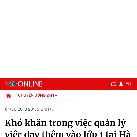
CHUYỂN ĐỘNG 24H
Chính trị
04/06/2016 20:36 GMT+7
Xã hội
Khó khăn trong việc quản lý
Pháp luật
Chuyên mục
Kinh tế
việc dạy thêm vào lớp 1 tại Hà
Thể thao