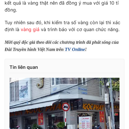
Phim VTV
kết quả là vàng thật nên đã đồng ý mua với giá 10 tỉ
Giải trí
đồng.
Hậu trường
Điện ảnh
Tuy nhiên sau đó, khi kiểm tra số vàng còn lại thì xác
Đời sống
Nhân vật
định là
vàng giả
và trình báo với cơ quan chức năng.
Âm nhạc
Du lịch
Khán giả
Giáo dục
Sao
Mời quý độc giả theo dõi các chương trình đã phát sóng của
Làm đẹp
Giải sao mai
Đài Truyền hình Việt Nam trên
TV Online
!
Tuyển sinh
Công nghệ
Chất lượng cuộc sống
Học trực tuyến
Tin liên quan
Hitech Công nghệ tương lai
Giao lưu trực tuyến
Sản phẩm
Lịch phát sóng
Thị trường
Tư vấn
Chuyên mục khác
Emagazine
Podcast