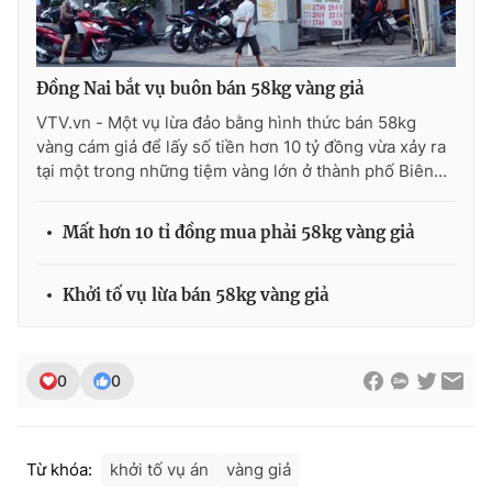
Photo
Infographic
Đồng Nai bắt vụ buôn bán 58kg vàng giả
Video
Shorts video
VTV.vn - Một vụ lừa đảo bằng hình thức bán 58kg
vàng cám giả để lấy số tiền hơn 10 tỷ đồng vừa xảy ra
VTV Money
VTV Thể thao
tại một trong những tiệm vàng lớn ở thành phố Biên...
VTV Sức khoẻ
Bất động sản
Mất hơn 10 tỉ đồng mua phải 58kg vàng giả
Thị trường 24h
Tấm lòng Việt
Khởi tố vụ lừa bán 58kg vàng giả
VTV4
Vươn mình bằng AI
0
0
VTV9
VTV8
Từ khóa:
khởi tố vụ án
vàng giả
Liên hệ tòa soạn
English