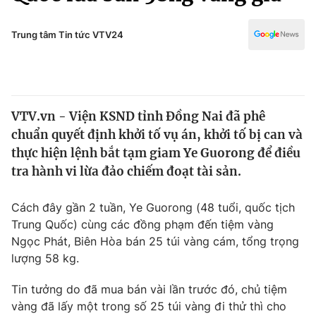
Chính trị
Truyền hình
Văn hóa - Giải trí
Trung tâm Tin tức VTV24
Xã hội
Y tế
Đời sống
Pháp luật
Công nghệ
Giáo dục
VTV.vn - Viện KSND tỉnh Đồng Nai đã phê
Y tế
chuẩn quyết định khởi tố vụ án, khởi tố bị can và
thực hiện lệnh bắt tạm giam Ye Guorong để điều
Thế giới
tra hành vi lừa đảo chiếm đoạt tài sản.
Tin tức
Cách đây gần 2 tuần, Ye Guorong (48 tuổi, quốc tịch
Kinh tế
Trung Quốc) cùng các đồng phạm đến tiệm vàng
Thế giới đó đây
Tài chính
Ngọc Phát, Biên Hòa bán 25 túi vàng cám, tổng trọng
Dữ liệu và đời sống
Câu chuyện quốc tế
lượng 58 kg.
Thị trường
Tin tưởng do đã mua bán vài lần trước đó, chủ tiệm
Truyền hình
Góc doanh nghiệp
vàng đã lấy một trong số 25 túi vàng đi thử thì cho