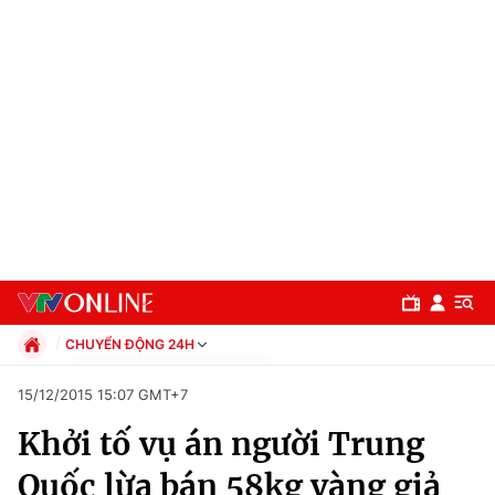
CHUYỂN ĐỘNG 24H
Chính trị
15/12/2015 15:07 GMT+7
Xã hội
Khởi tố vụ án người Trung
Pháp luật
Chuyên mục
Kinh tế
Quốc lừa bán 58kg vàng giả
Thể thao