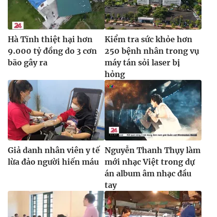
Ðiện thoại Thời báo VTV:
024.66 897 897
Email:
toasoan@vtv.vn
Liên hệ quảng cáo:
024-7300.7108
Hà Tĩnh thiệt hại hơn
Kiểm tra sức khỏe hơn
9.000 tỷ đồng do 3 cơn
250 bệnh nhân trong vụ
bão gây ra
máy tán sỏi laser bị
hỏng
Giả danh nhân viên y tế
Nguyễn Thanh Thụy làm
lừa đảo người hiến máu
mới nhạc Việt trong dự
® Cấm sao chép dưới mọi hình thức nếu không có sự chấp
án album âm nhạc đầu
thuận bằng văn bản. Ghi rõ nguồn VTV.vn khi phát hành lại
tay
thông tin từ website này.